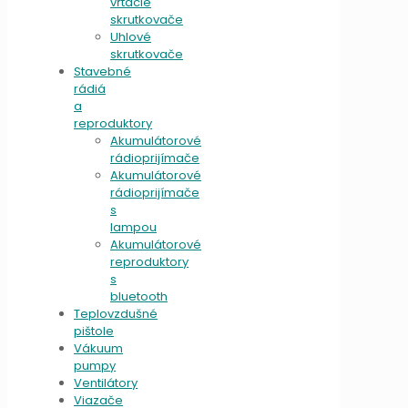
vŕtacie
skrutkovače
Uhlové
skrutkovače
Stavebné
rádiá
a
reproduktory
Akumulátorové
rádioprijímače
Akumulátorové
rádioprijímače
s
lampou
Akumulátorové
reproduktory
s
bluetooth
Teplovzdušné
pištole
Vákuum
pumpy
Ventilátory
Viazače