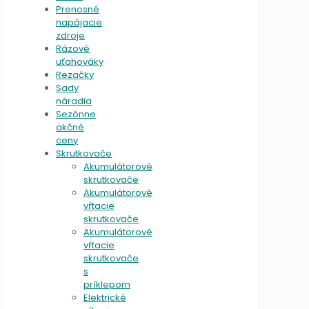
Prenosné
napájacie
zdroje
Rázové
uťahováky
Rezačky
Sady
náradia
Sezónne
akčné
ceny
Skrutkovače
Akumulátorové
skrutkovače
Akumulátorové
vŕtacie
skrutkovače
Akumulátorové
vŕtacie
skrutkovače
s
príklepom
Elektrické