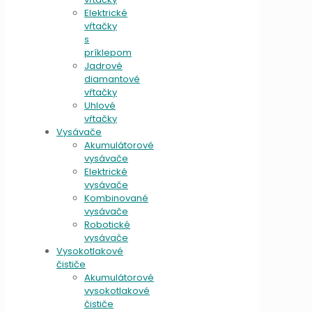
Elektrické
vŕtačky
s
príklepom
Jadrové
diamantové
vŕtačky
Uhlové
vŕtačky
Vysávače
Akumulátorové
vysávače
Elektrické
vysávače
Kombinované
vysávače
Robotické
vysávače
Vysokotlakové
čističe
Akumulátorové
vysokotlakové
čističe