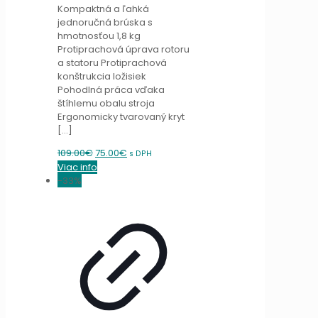
Kompaktná a ľahká
jednoručná brúska s
hmotnosťou 1,8 kg
Protiprachová úprava rotoru
a statoru Protiprachová
konštrukcia ložisiek
Pohodlná práca vďaka
štíhlemu obalu stroja
Ergonomicky tvarovaný kryt
[…]
Original
Current
109.00
€
75.00
€
s DPH
price
price
Viac info
was:
is:
-33%
109.00€.
75.00€.