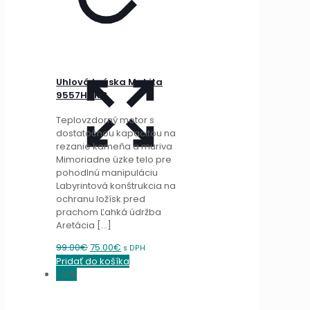
Uhlová brúska Makita
9557HNRG
Teplovzdorný motor s
dostatočnou kapacitou na
rezanie kameňa a muriva
Mimoriadne úzke telo pre
pohodlnú manipuláciu
Labyrintová konštrukcia na
ochranu ložísk pred
prachom Ľahká údržba
Aretácia
[…]
Original
Current
99.00
€
75.00
€
s DPH
price
price
Pridať do košíka
was:
is:
-31%
99.00€.
75.00€.