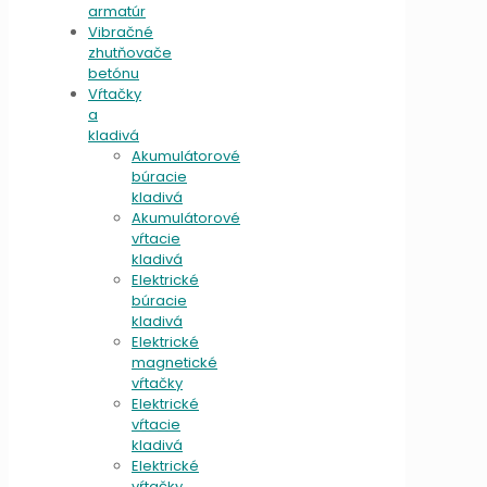
armatúr
Vibračné
zhutňovače
betónu
Vŕtačky
a
kladivá
Akumulátorové
búracie
kladivá
Akumulátorové
vŕtacie
kladivá
Elektrické
búracie
kladivá
Elektrické
magnetické
vŕtačky
Elektrické
vŕtacie
kladivá
Elektrické
vŕtačky