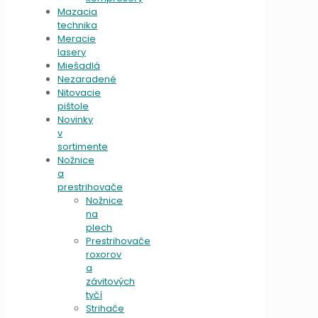
Mazacia
technika
Meracie
lasery
Miešadlá
Nezaradené
Nitovacie
pištole
Novinky
v
sortimente
Nožnice
a
prestrihovače
Nožnice
na
plech
Prestrihovače
roxorov
a
závitových
tyčí
Strihače