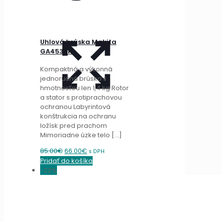
Uhlová brúska Makita
GA4530R
Kompaktná a výkonná
jednoručná brúska s
hmotnosťou len 1,4 kg Rotor
a stator s protiprachovou
ochranou Labyrintová
konštrukcia na ochranu
ložísk pred prachom
Mimoriadne úzke telo
[…]
Original
Current
85.00
€
66.00
€
s DPH
price
price
Pridať do košíka
was:
is:
-22%
85.00€.
66.00€.