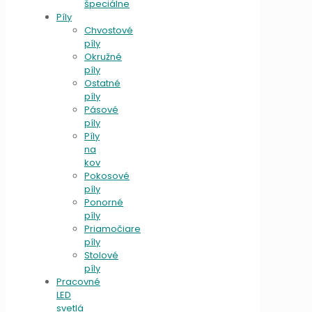
špeciálne
Píly
Chvostové
píly
Okružné
píly
Ostatné
píly
Pásové
píly
Píly
na
kov
Pokosové
píly
Ponorné
píly
Priamočiare
píly
Stolové
píly
Pracovné
LED
svetlá