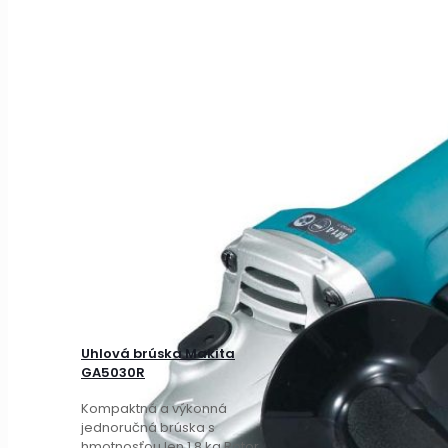
Uhlová brúska Makita
GA5030R
Kompaktná a výkonná
jednoručná brúska s
hmotnosťou len 1,8 kg Rotor