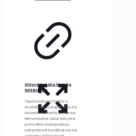
Uhlová brúska Makita
9558HNRG
Teplovzdorný motor s
dostatočnou kapacitou na
rezanie kameňa a muriva
Mimoriadne úzke telo pre
pohodlnú manipuláciu
Labyrintová konštrukcia na
ochranu ložísk pred