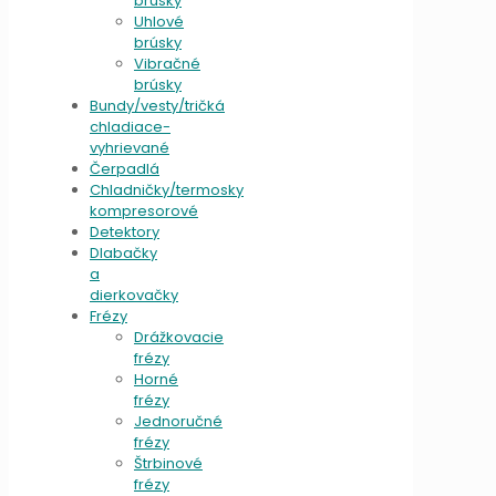
brúsky
Uhlové
brúsky
Vibračné
brúsky
Bundy/vesty/tričká
chladiace-
vyhrievané
Čerpadlá
Chladničky/termosky
kompresorové
Detektory
Dlabačky
a
dierkovačky
Frézy
Drážkovacie
frézy
Horné
frézy
Jednoručné
frézy
Štrbinové
frézy