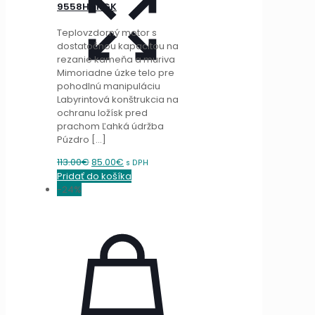
9558HNRGK
Teplovzdorný motor s
dostatočnou kapacitou na
rezanie kameňa a muriva
Mimoriadne úzke telo pre
pohodlnú manipuláciu
Labyrintová konštrukcia na
ochranu ložísk pred
prachom Ľahká údržba
Púzdro
[…]
Original
Current
113.00
€
85.00
€
s DPH
price
price
Pridať do košíka
was:
is:
-24%
113.00€.
85.00€.