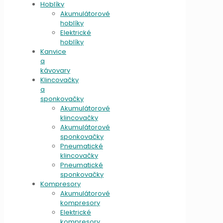
Hoblíky
Akumulátorové
hoblíky
Elektrické
hoblíky
Kanvice
a
kávovary
Klincovačky
a
sponkovačky
Akumulátorové
klincovačky
Akumulátorové
sponkovačky
Pneumatické
klincovačky
Pneumatické
sponkovačky
Kompresory
Akumulátorové
kompresory
Elektrické
kompresory