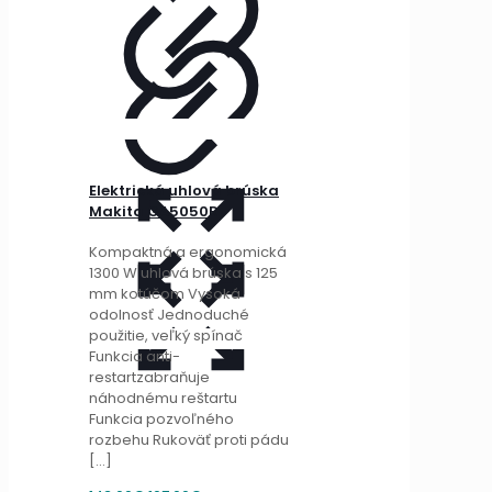
Elektrická uhlová brúska
Makita GA5050R
Kompaktná a ergonomická
1300 W uhlová brúska s 125
mm kotúčom Vysoká
odolnosť Jednoduché
použitie, veľký spínač
Funkcia anti-
restartzabraňuje
náhodnému reštartu
Funkcia pozvoľného
rozbehu Rukoväť proti pádu
[…]