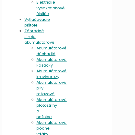
Elektrické
vysokotlakové
čističe
Vytlačovacie
pištole
Záhradné
stroje
akumulátorové
Akumulátorové
dúchadlá
Akumulátorové
kosačky
Akumulátorové
krovinorezy
Akumulátorové
píly
reťazové
Akumulátorové
plotostrihy
a
nožnice
Akumulátorové
pôdne
vrtáky