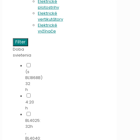
Elektrické
plotostrihy
Elektrické
vertikutátory
Elektrické
vyžínače
Filter
Doba
svietenia
(s
BL1868B)
32
h
4:20
h
BL4025:
32h
,
BL4040: