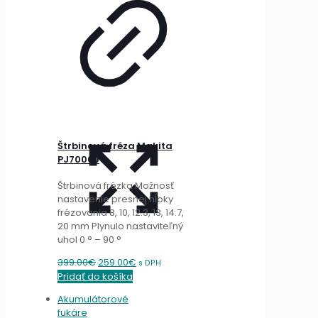
Štrbinová fréza Makita
PJ7000J
Štrbinová frézka Možnosť
nastavenie presnej hĺbky
frézovania 8, 10, 12.3, 13, 14.7,
20 mm Plynulo nastaviteľný
uhol 0 ° – 90 °
Original
Current
399.00
€
259.00
€
s DPH
price
price
Pridať do košíka
was:
is:
Akumulátorové
399.00€.
259.00€.
fukáre