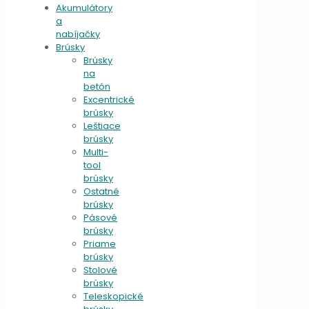
Akumulátory
a
nabíjačky
Brúsky
Brúsky
na
betón
Excentrické
brúsky
Leštiace
brúsky
Multi-
tool
brúsky
Ostatné
brúsky
Pásové
brúsky
Priame
brúsky
Stolové
brúsky
Teleskopické