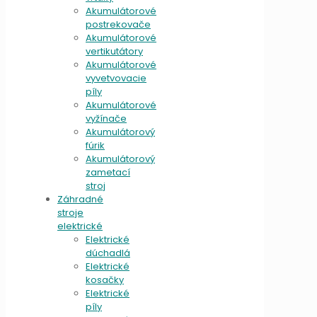
Akumulátorové
postrekovače
Akumulátorové
vertikutátory
Akumulátorové
vyvetvovacie
píly
Akumulátorové
vyžínače
Akumulátorový
fúrik
Akumulátorový
zametací
stroj
Záhradné
stroje
elektrické
Elektrické
dúchadlá
Elektrické
kosačky
Elektrické
píly