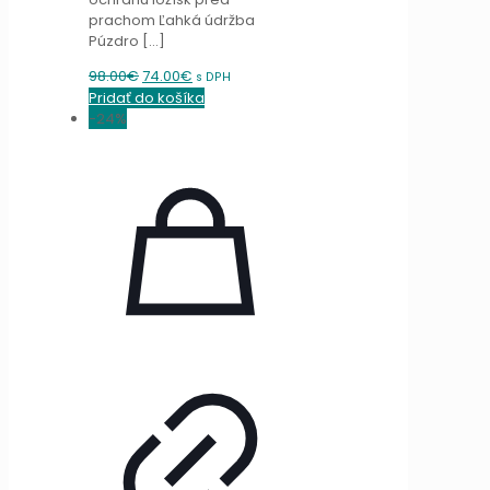
prachom Ľahká údržba
Púzdro
[…]
Original
Current
98.00
€
74.00
€
s DPH
price
price
Pridať do košíka
was:
is:
-24%
98.00€.
74.00€.