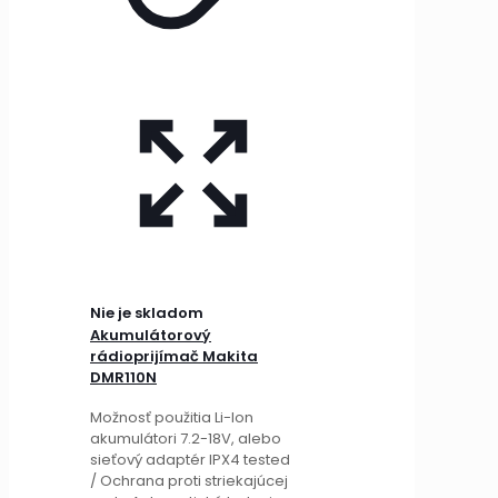
Nie je skladom
Akumulátorový
rádioprijímač Makita
DMR110N
Možnosť použitia Li-Ion
akumulátori 7.2-18V, alebo
sieťový adaptér IPX4 tested
/ Ochrana proti striekajúcej