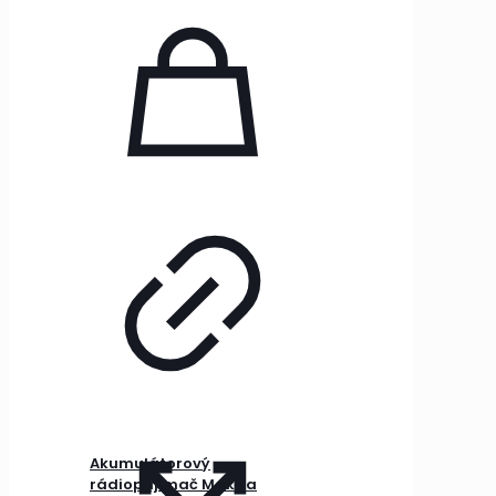
Akumulátorový
rádioprijímač Makita