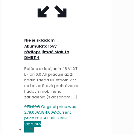
Nie je skladom
Akumulátorový
rádioprijímač Makita
DMR114
Batéria s dobíjaním 18 V LXT
Li-ion 6,0 Ah pracuje až 21
hodín Trieda Bluetooth 2 **
na bezdrôtové prehrávanie
hudby z mobilného
zariadenia (s dosahom
[…]
279.00
€
Original price was:
279.00€.
184.00
€
Current
price is: 184.00€.
s DPH
Viac info
-27%