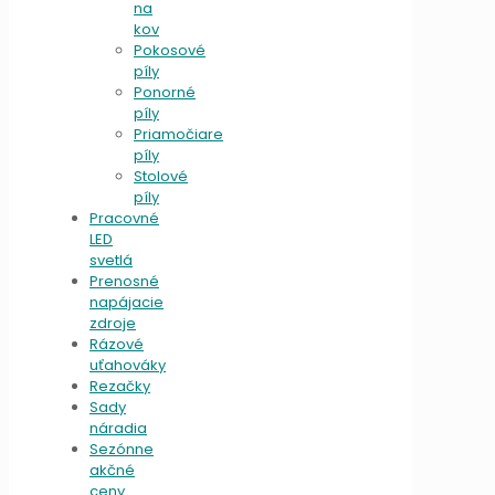
na
kov
Pokosové
píly
Ponorné
píly
Priamočiare
píly
Stolové
píly
Pracovné
LED
svetlá
Prenosné
napájacie
zdroje
Rázové
uťahováky
Rezačky
Sady
náradia
Sezónne
akčné
ceny