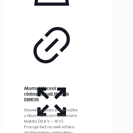
Akumulátorový
rádioprijímač Makita
DMR115
Stavebné rádio pre použitie
s lítium-iónovými batériami
Makita (10,8 V – 18 V).
Pracuje tiež na sieti vďaka
dodávanému sieťovému