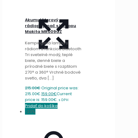
Akumulátorový
rádioprijímač s lampou
Makita MR009GZ
Kempingová lampa s
rádiom a funkciou Bluetooth
Tri svetelné modý, teplé
biele, denné biele a
prírodné biele s rozptilom
270° a 360° Vrchné bodové
svetlo, dva
[…]
215.00
€
Original price was:
215.00€.
159.00
€
Current
price is: 159.00€.
s DPH
Pridať do košíka
-23%