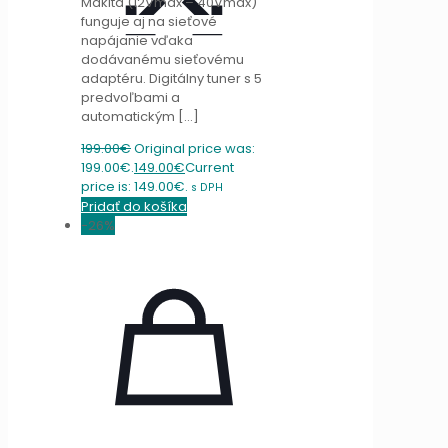
Makita (12Vmax – 40Vmax)
funguje aj na sieťové
napájanie vďaka
dodávanému sieťovému
adaptéru. Digitálny tuner s 5
predvoľbami a
automatickým
[…]
199.00
€
Original price was:
199.00€.
149.00
€
Current
price is: 149.00€.
s DPH
Pridať do košíka
-26%