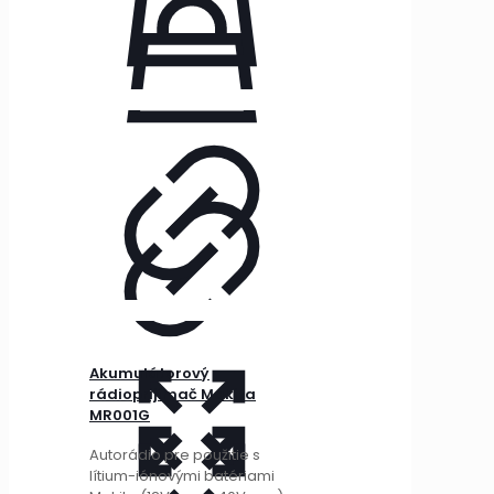
Akumulátorový
rádioprijímač Makita
MR001G
Autorádio pre použitie s
lítium-iónovými batériami