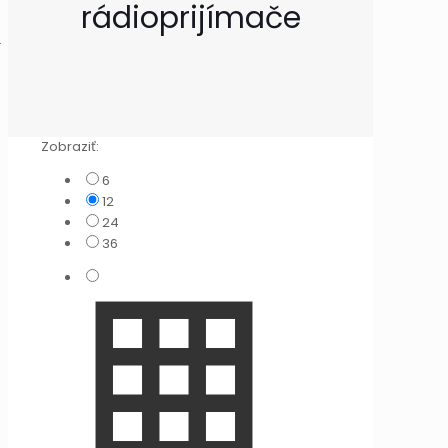
rádioprijímače
a
Zobraziť:
6
12
24
36