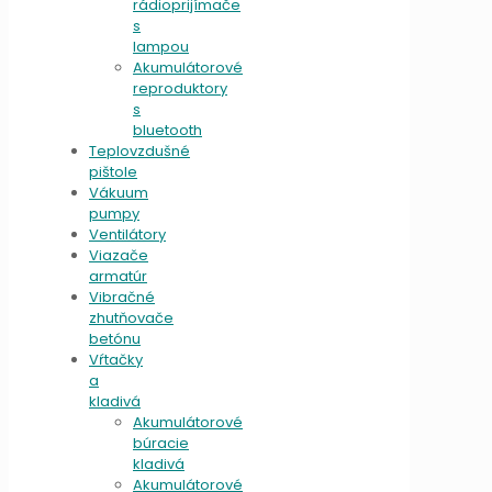
rádioprijímače
s
lampou
Akumulátorové
reproduktory
s
bluetooth
Teplovzdušné
pištole
Vákuum
pumpy
Ventilátory
Viazače
armatúr
Vibračné
zhutňovače
betónu
Vŕtačky
a
kladivá
Akumulátorové
búracie
kladivá
Akumulátorové