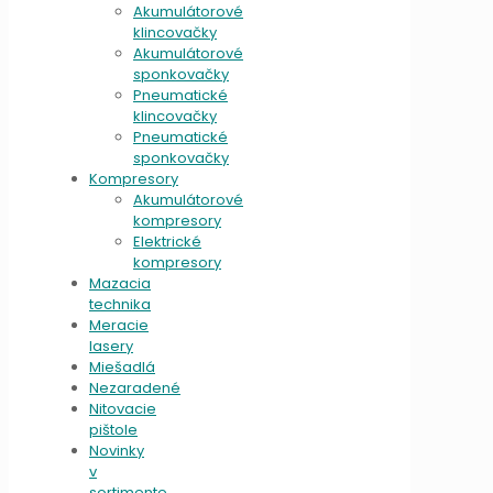
Akumulátorové
klincovačky
Akumulátorové
sponkovačky
Pneumatické
klincovačky
Pneumatické
sponkovačky
Kompresory
Akumulátorové
kompresory
Elektrické
kompresory
Mazacia
technika
Meracie
lasery
Miešadlá
Nezaradené
Nitovacie
pištole
Novinky
v
sortimente