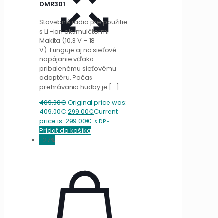
DMR301
Stavebné rádio pre použitie
s Li -ion akumulátormi
Makita (10,8 V – 18
V). Funguje aj na sieťové
napájanie vďaka
pribalenému sieťovému
adaptéru. Počas
prehrávania hudby je
[…]
409.00
€
Original price was:
409.00€.
299.00
€
Current
price is: 299.00€.
s DPH
Pridať do košíka
-27%