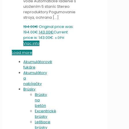
vode Automatické ladenie s
uložením 5 staníc Stereo
reproduktory Pogumovanie
stroja, ochrana
[…]
194.00
€
Original price was:
194.00€.
143.00
€
Current
price is: 143.00€.
s DPH
Viac info
Load more
Akumulátorové
fukáre
Akumulátory
a
nabíjačky
Brúsky
Brúsky
na
betón
Excentrické
brúsky
Leštiace
brúsky