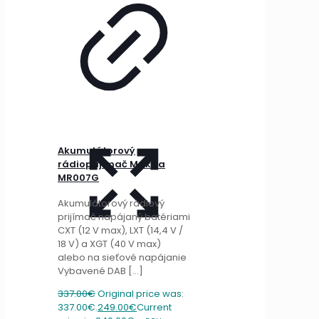
Akumulátorový
rádioprijímač Makita
MR007G
Akumulátorový rádiový
prijímač napájaný batériami
CXT (12 V max), LXT (14,4 V /
18 V) a XGT (40 V max)
alebo na sieťové napájanie
Vybavené DAB
[…]
337.00
€
Original price was:
337.00€.
249.00
€
Current