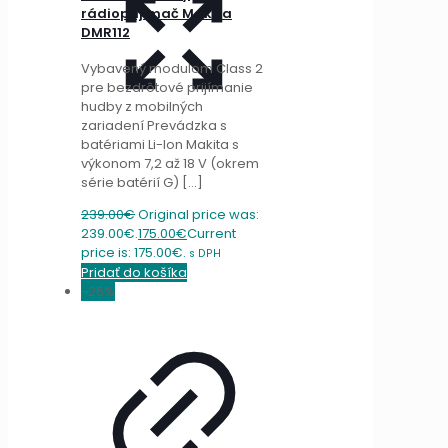
rádioprijímač Makita
DMR112
Vybavený modulom Class 2
pre bezdrôtové prijímanie
hudby z mobilných
zariadení Prevádzka s
batériami Li-Ion Makita s
výkonom 7,2 až 18 V (okrem
série batérií G)
[…]
239.00
€
Original price was:
239.00€.
175.00
€
Current
price is: 175.00€.
s DPH
Pridať do košíka
-26%