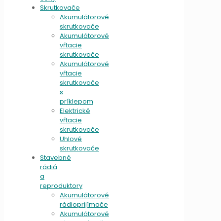
Skrutkovače
Akumulátorové
skrutkovače
Akumulátorové
vŕtacie
skrutkovače
Akumulátorové
vŕtacie
skrutkovače
s
príklepom
Elektrické
vŕtacie
skrutkovače
Uhlové
skrutkovače
Stavebné
rádiá
a
reproduktory
Akumulátorové
rádioprijímače
Akumulátorové