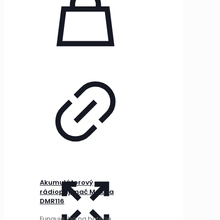
Akumulátorový
rádioprijímač Makita
DMR116
Funguje iba na batérie