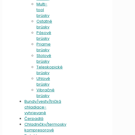
Multi-
tool
brúsky
Ostatné
brúsky
Pásové
brúsky
Priame
brúsky
Stolové
brúsky
Teleskopické
brúsky
Uhlové
brúsky
Vibračné
brúsky
Bundy/vesty/tričká
chladiace-
vyhrievané
Čerpadlá
Chladničky/termosky
kompresorové