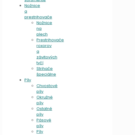
Nožnice
a
prestrihovače
Nožnice
na
plech
Prestrihovače
roxorov
a
závitových
tyčí
Strihače
špeciálne
Píly
Chvostové
píly
Okružné
píly
Ostatné
píly
Pásové
píly
Píly