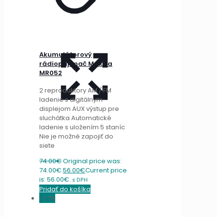
Akumulátorový
rádioprijímač Makita
MR052
2 reproduktory AM / FM
ladenie s digitálnym
displejom AUX výstup pre
sluchátka Automatické
ladenie s uložením 5 staníc
Nie je možné zapojiť do
siete
74.00
€
Original price was:
74.00€.
56.00
€
Current price
is: 56.00€.
s DPH
Pridať do košíka
-27%