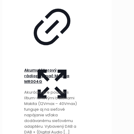
Akumulátorový
rádioprijímač Makita
MR004G
Akurádio pre použitie s
lítium-iónovými batériami
Makita (12Vmax – 40Vmax)
funguje aj na sieťové
napájanie vďaka
dodávanému sieťovému
adaptéru. Vybavený DAB a
DAB + (Digital Audio
[…]