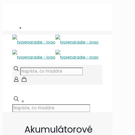
Potrebujete poradiť?
+421 909 118 344
info@tvojenaradie.sk
✕
Akumulátorové