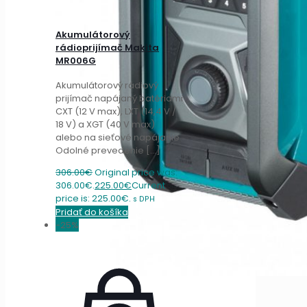
Akumulátorový
rádioprijímač Makita
MR006G
Akumulátorový rádiový
prijímač napájaný batériami
CXT (12 V max), LXT (14,4 V /
18 V) a XGT (40 V max)
alebo na sieťové napájanie
Odolné prevedenie
[…]
306.00
€
Original price was:
306.00€.
225.00
€
Current
price is: 225.00€.
s DPH
Pridať do košíka
-25%