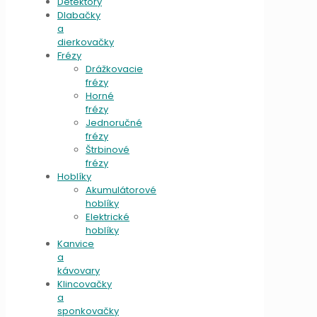
Detektory
Dlabačky
a
dierkovačky
Frézy
Drážkovacie
frézy
Horné
frézy
Jednoručné
frézy
Štrbinové
frézy
Hoblíky
Akumulátorové
hoblíky
Elektrické
hoblíky
Kanvice
a
kávovary
Klincovačky
a
sponkovačky