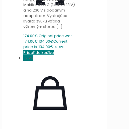
Makita LXT a G (14,4 V / 18 V)
a na 230 V s dodaným
adaptérom. Vynikajúca
kvalita zvuku vďaka
výkonným stereo
[…]
174.00
€
Original price was:
174.00€.
134.00
€
Current
price is: 134.00€.
s DPH
Pridať do košíka
-26%