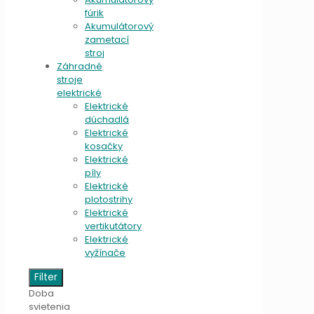
fúrik
Akumulátorový
zametací
stroj
Záhradné
stroje
elektrické
Elektrické
dúchadlá
Elektrické
kosačky
Elektrické
píly
Elektrické
plotostrihy
Elektrické
vertikutátory
Elektrické
vyžínače
Filter
Doba
svietenia