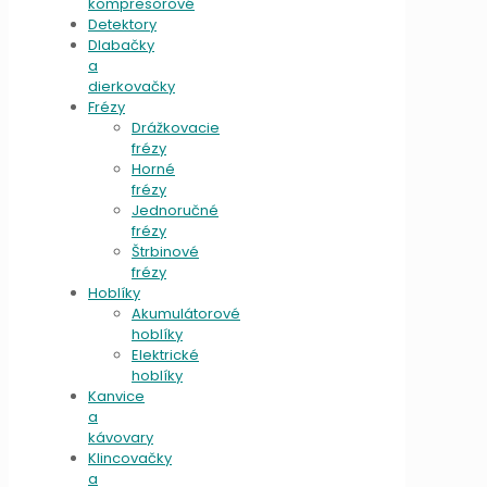
kompresorové
Detektory
Dlabačky
a
dierkovačky
Frézy
Drážkovacie
frézy
Horné
frézy
Jednoručné
frézy
Štrbinové
frézy
Hoblíky
Akumulátorové
hoblíky
Elektrické
hoblíky
Kanvice
a
kávovary
Klincovačky
a