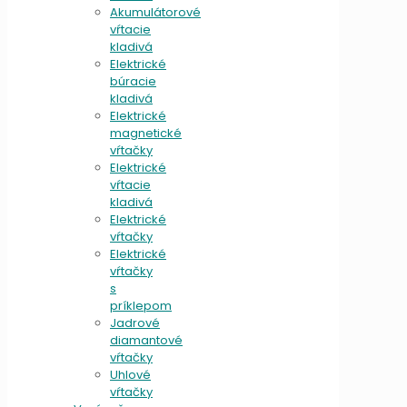
Akumulátorové
vŕtacie
kladivá
Elektrické
búracie
kladivá
Elektrické
magnetické
vŕtačky
Elektrické
vŕtacie
kladivá
Elektrické
vŕtačky
Elektrické
vŕtačky
s
príklepom
Jadrové
diamantové
vŕtačky
Uhlové
vŕtačky