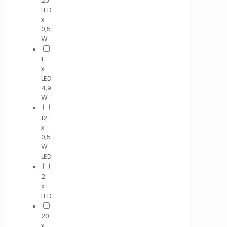
20
LED
x
0,5
W
1
x
LED
4,9
W
12
x
0,5
W
LED
2
x
LED
20
x