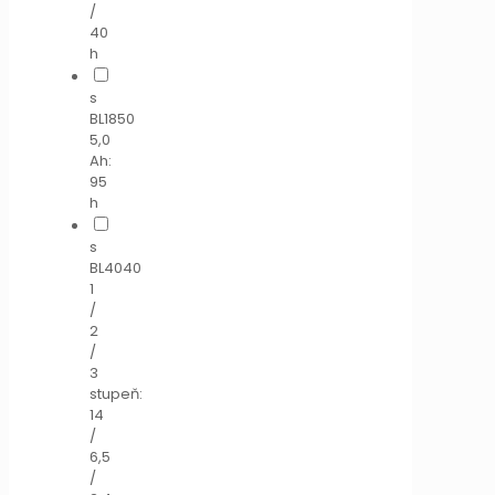
/
40
h
s
BL1850
5,0
Ah:
95
h
s
BL4040
1
/
2
/
3
stupeň:
14
/
6,5
/