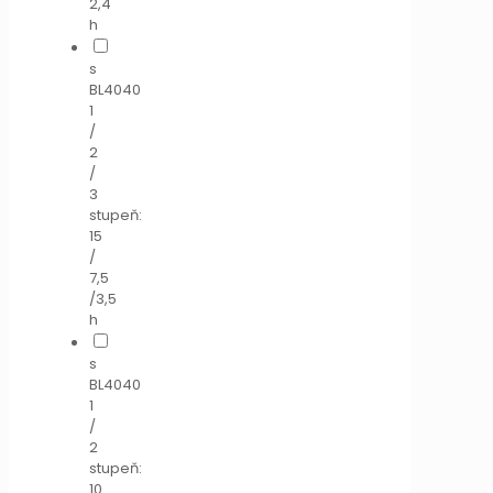
2,4
h
s
BL4040
1
/
2
/
3
stupeň:
15
/
7,5
/3,5
h
s
BL4040
1
/
2
stupeň:
10