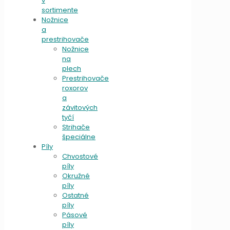
v
sortimente
Nožnice
a
prestrihovače
Nožnice
na
plech
Prestrihovače
roxorov
a
závitových
tyčí
Strihače
špeciálne
Píly
Chvostové
píly
Okružné
píly
Ostatné
píly
Pásové
píly