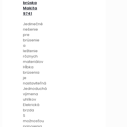
brúska
Makita
9741
Jedinečné
riešenie
pre
brúsenie
a
leštenie
rôznych
materiálov
Hĺbka
brúsenia
je
nastaviteľná
Jednoduchá
výmena
uhlíkov
Elekrická
brzda
S
možnosťou
pripojenia