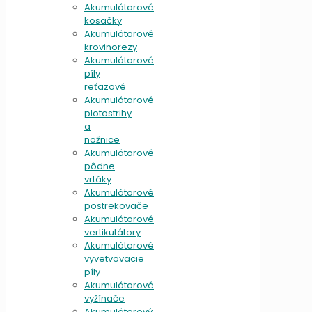
Akumulátorové
kosačky
Akumulátorové
krovinorezy
Akumulátorové
píly
reťazové
Akumulátorové
plotostrihy
a
nožnice
Akumulátorové
pôdne
vrtáky
Akumulátorové
postrekovače
Akumulátorové
vertikutátory
Akumulátorové
vyvetvovacie
píly
Akumulátorové
vyžínače
Akumulátorový