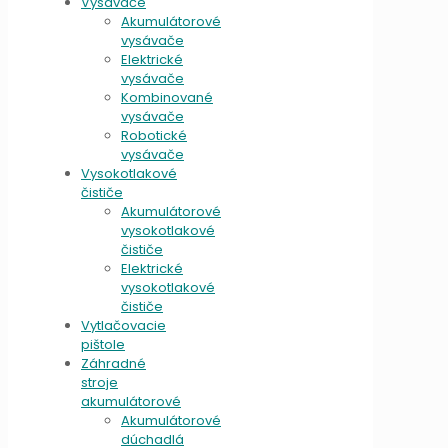
Vysávače
Akumulátorové
vysávače
Elektrické
vysávače
Kombinované
vysávače
Robotické
vysávače
Vysokotlakové
čističe
Akumulátorové
vysokotlakové
čističe
Elektrické
vysokotlakové
čističe
Vytlačovacie
pištole
Záhradné
stroje
akumulátorové
Akumulátorové
dúchadlá