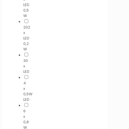
LED
0,5
W
202
x
LED
0,2
W
30
x
LED
4
x
0,5W
LED
6
x
0,8
W