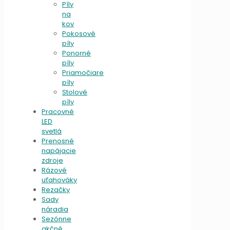
Píly
na
kov
Pokosové
píly
Ponorné
píly
Priamočiare
píly
Stolové
píly
Pracovné
LED
svetlá
Prenosné
napájacie
zdroje
Rázové
uťahováky
Rezačky
Sady
náradia
Sezónne
akčné