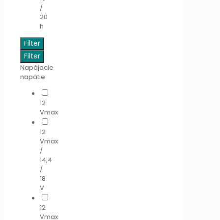
/
20
h
Filter
Filter
Napájacie
napätie
12
Vmax
12
Vmax
/
14,4
/
18
V
12
Vmax