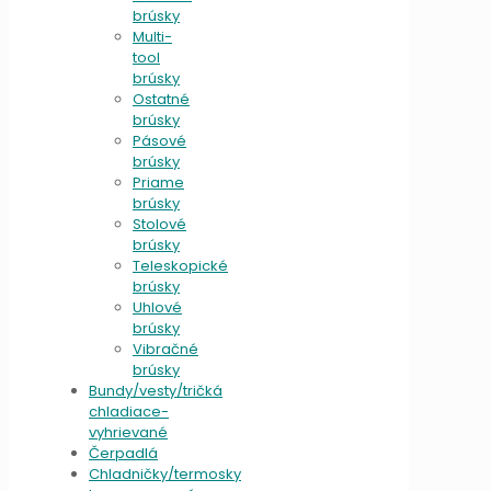
brúsky
Multi-
tool
brúsky
Ostatné
brúsky
Pásové
brúsky
Priame
brúsky
Stolové
brúsky
Teleskopické
brúsky
Uhlové
brúsky
Vibračné
brúsky
Bundy/vesty/tričká
chladiace-
vyhrievané
Čerpadlá
Chladničky/termosky