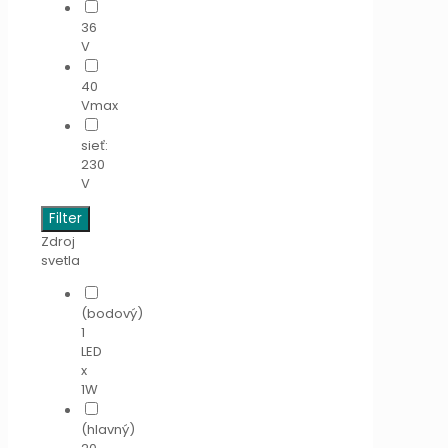
36
V
40
Vmax
sieť:
230
V
Filter
Zdroj
svetla
(bodový)
1
LED
x
1W
(hlavný)