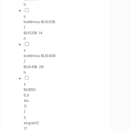
h
s
batériou BL1020B
/
BL1021B: 14
h
s
batériou BL1040B
/
BL1041B: 28
h
s
BL1850
5,0
Ah
(1
/
2
stupeň):
17