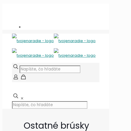
Potrebujete poradiť?
+421 909 118 344
info@tvojenaradie.sk
✕
Ostatné brúsky