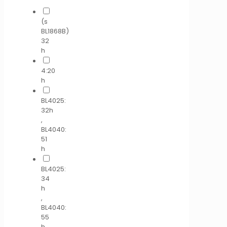
(s
BL1868B)
32
h
4:20
h
BL4025:
32h
,
BL4040:
51
h
BL4025:
34
h
,
BL4040:
55
h