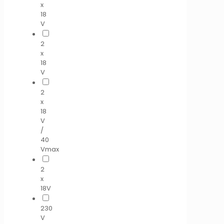
x
18
V
2
x
18
V
2
x
18
V
/
40
Vmax
2
x
18V
230
V