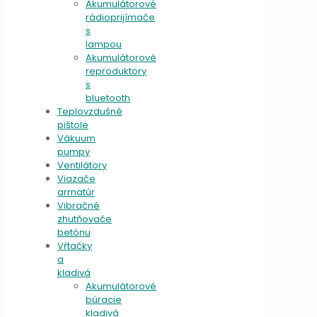
Akumulátorové
rádioprijímače
s
lampou
Akumulátorové
reproduktory
s
bluetooth
Teplovzdušné
pištole
Vákuum
pumpy
Ventilátory
Viazače
armatúr
Vibračné
zhutňovače
betónu
Vŕtačky
a
kladivá
Akumulátorové
búracie
kladivá