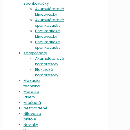
sponkovačky
Akumulátorové
klincovačky
Akumulátorové
sponkovačky
Pneumatické
klincovačky
Pneumatické
sponkovačky
Kompresory
Akumulátorové
kompresory
Elektrické
kompresory
Mazacia
technika
Meracie
lasery
Miešadlá
Nezaradené
Nitovacie
pištole
Novinky