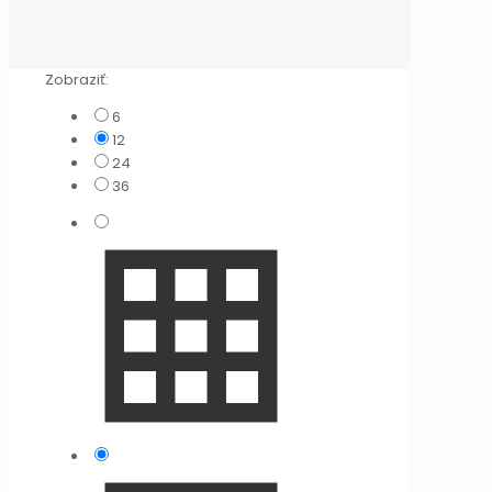
Zobraziť:
6
12
24
36