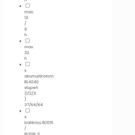
max.
13
/
9
h
max.
32
h
s
akumulárotom
BL4040
stupeň
(1/2/3
)
37/64/64
s
batériou BL1015
/
BL1016: 11