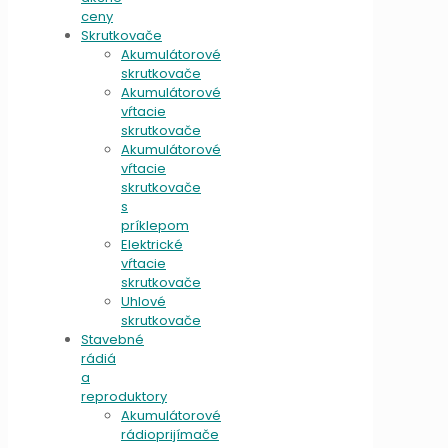
ceny
Skrutkovače
Akumulátorové
skrutkovače
Akumulátorové
vŕtacie
skrutkovače
Akumulátorové
vŕtacie
skrutkovače
s
príklepom
Elektrické
vŕtacie
skrutkovače
Uhlové
skrutkovače
Stavebné
rádiá
a
reproduktory
Akumulátorové
rádioprijímače