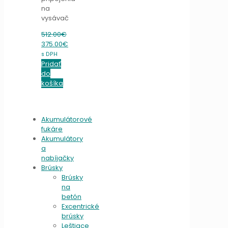
na
vysávač
512.00
€
Original
375.00
€
price
Current
s DPH
was:
price
Pridať
512.00€.
is:
do
375.00€.
košíka
Akumulátorové
fukáre
Akumulátory
a
nabíjačky
Brúsky
Brúsky
na
betón
Excentrické
brúsky
Leštiace