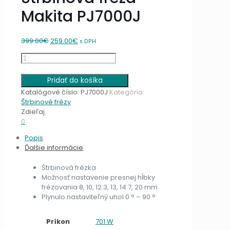
Makita PJ7000J
Original
Current
399.00
€
259.00
€
s DPH
price
price
množstvo
was:
is:
Štrbinová
399.00€.
259.00€.
fréza
Pridať do košíka
Makita
Katalógové číslo:
PJ7000J
Kategória:
PJ7000J
Štrbinové frézy
Zdieľaj
0
Popis
Ďalšie informácie
Štrbinová frézka
Možnosť nastavenie presnej hĺbky
frézovania 8, 10, 12.3, 13, 14.7, 20 mm
Plynulo nastaviteľný uhol 0 ° – 90 °
Príkon
701 W