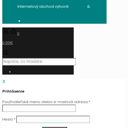
Internetový obchod vytvorili
audito.sk
&
mandzik.sk
0
0.00€
✕
Prihlásenie
Používateľské meno alebo e-mailová adresa
*
Heslo
*