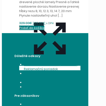
drevené ploché lamely Presné a ľahké
nastavenie dorazu Nastavenie presnej
hĺbky rezu 8, 10, 12.3, 13, 14.7, 20 mm
Plynule nastaviteľný uhol
[…]
Original
Current
329.00
€
205.00
€
s DPH
price
price
Pridať do košíka
was:
is:
329.00€.
205.00€.
Dôležité odkazy
Všeobecné obchodné podmienky
Reklamačný poriadok
Poučenie o ochrane osobných
údajov a používaní cookies
Formulár na odstúpenie od zmluvy
Reklamačný formulár
Pre zákazníkov
Moje konto