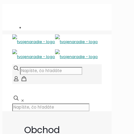
Potrebujete poradiť?
+421 909 118 344
info@tvojenaradie.sk
✕
Obchod