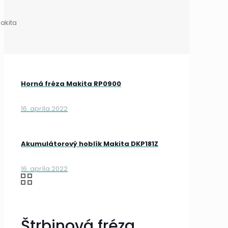
akita
Horná fréza Makita RP0900
16. apríla 2022
Akumulátorový hoblík Makita DKP181Z
16. apríla 2022
Štrbinová fréza