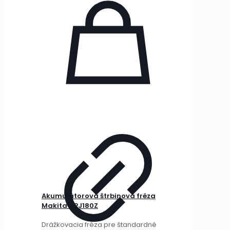
Akumulátorová štrbinová fréza
Makita DPJ180Z
Drážkovacia fréza pre štandardné