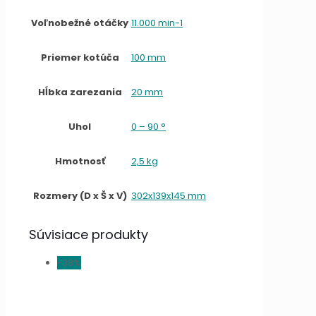
Voľnobežné otáčky
11.000 min-1
Priemer kotúča
100 mm
Hĺbka zarezania
20 mm
Uhol
0 – 90 °
Hmotnosť
2,5 kg
Rozmery (D x Š x V)
302x139x145 mm
Súvisiace produkty
-38%