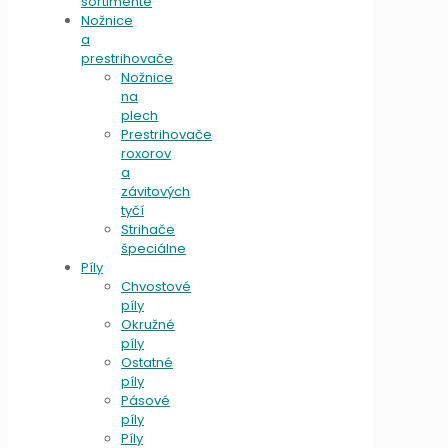
sortimente
Nožnice
a
prestrihovače
Nožnice
na
plech
Prestrihovače
roxorov
a
závitových
tyčí
Strihače
špeciálne
Píly
Chvostové
píly
Okružné
píly
Ostatné
píly
Pásové
píly
Píly