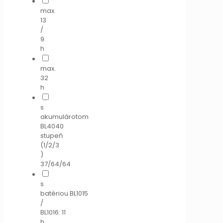
max.
13
/
9
h
max.
32
h
s
akumulárotom
BL4040
stupeň
(1/2/3
)
37/64/64
s
batériou BL1015
/
BL1016: 11
h