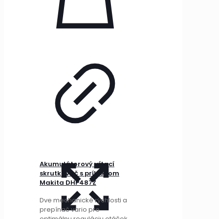
Akumulátorový vŕtací
skrutkovač s príklepom
Makita DHP487Z
Dve mechanické rýchlosti a
prepínač vario pre
optimálnu reguláciu otáčok.