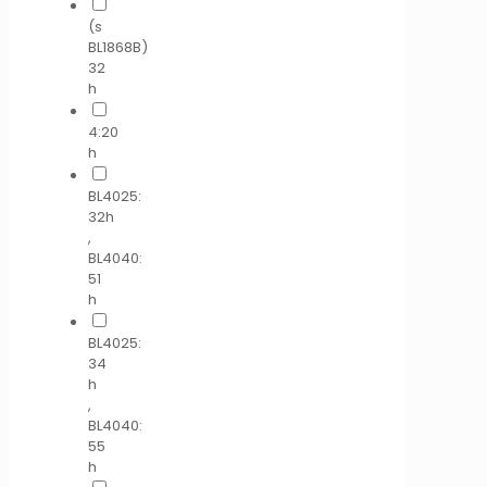
(s
BL1868B)
32
h
4:20
h
BL4025:
32h
,
BL4040:
51
h
BL4025:
34
h
,
BL4040:
55
h