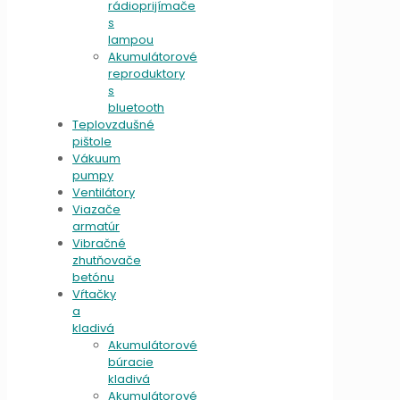
rádioprijímače
s
lampou
Akumulátorové
reproduktory
s
bluetooth
Teplovzdušné
pištole
Vákuum
pumpy
Ventilátory
Viazače
armatúr
Vibračné
zhutňovače
betónu
Vŕtačky
a
kladivá
Akumulátorové
búracie
kladivá
Akumulátorové