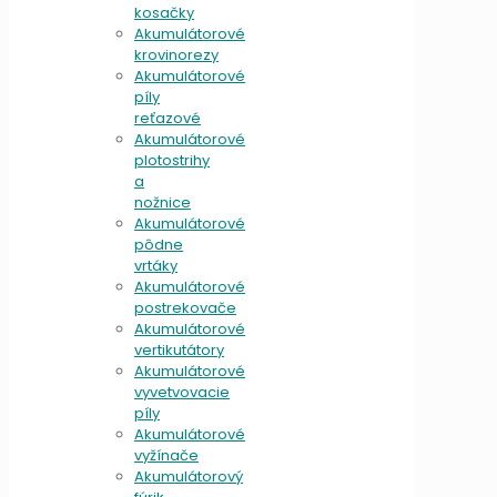
kosačky
Akumulátorové
krovinorezy
Akumulátorové
píly
reťazové
Akumulátorové
plotostrihy
a
nožnice
Akumulátorové
pôdne
vrtáky
Akumulátorové
postrekovače
Akumulátorové
vertikutátory
Akumulátorové
vyvetvovacie
píly
Akumulátorové
vyžínače
Akumulátorový