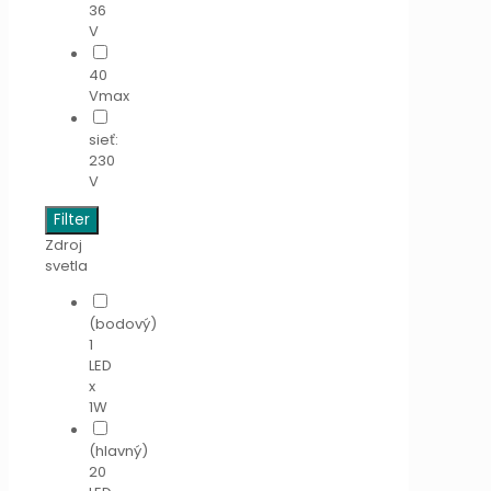
36
V
40
Vmax
sieť:
230
V
Filter
Zdroj
svetla
(bodový)
1
LED
x
1W
(hlavný)
20