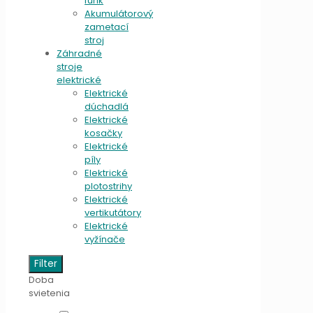
fúrik
Akumulátorový
zametací
stroj
Záhradné
stroje
elektrické
Elektrické
dúchadlá
Elektrické
kosačky
Elektrické
píly
Elektrické
plotostrihy
Elektrické
vertikutátory
Elektrické
vyžínače
Filter
Doba
svietenia