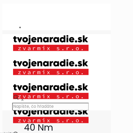
Potrebujete poradiť?
+421 909 118 344
info@tvojenaradie.sk
✕
40 Nm