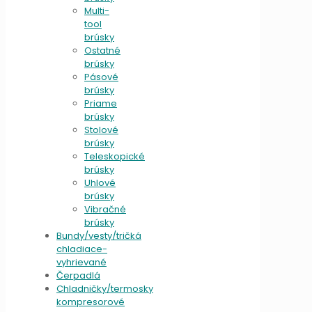
Multi-
tool
brúsky
Ostatné
brúsky
Pásové
brúsky
Priame
brúsky
Stolové
brúsky
Teleskopické
brúsky
Uhlové
brúsky
Vibračné
brúsky
Bundy/vesty/tričká
chladiace-
vyhrievané
Čerpadlá
Chladničky/termosky
kompresorové