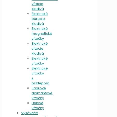
vŕtacie
kladivá
Elektrické
búracie
kladivá
Elektrické
magnetické
vŕtačky
Elektrické
vŕtacie
kladivá
Elektrické
vŕtačky
Elektrické
vŕtačky
s
príklepom
Jadrové
diamantové
vŕtačky
Uhlové
vŕtačky
Vysávače