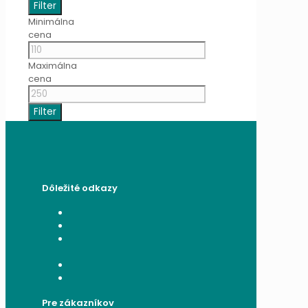
Filter
Minimálna
cena
Maximálna
cena
Filter
Dôležité odkazy
Všeobecné obchodné podmienky
Reklamačný poriadok
Poučenie o ochrane osobných
údajov a používaní cookies
Formulár na odstúpenie od zmluvy
Reklamačný formulár
Pre zákazníkov