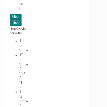
20
h
Filter
Filter
Napájacie
napätie
12
Vmax
12
Vmax
/
14,4
/
18
V
12
Vmax
/