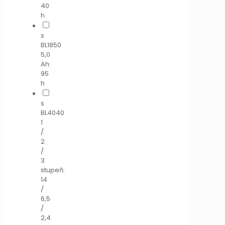
40
h
s
BL1850
5,0
Ah:
95
h
s
BL4040
1
/
2
/
3
stupeň:
14
/
6,5
/
2,4