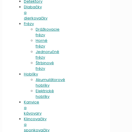
Detektory
Dlabačky
a
dierkovačky
Frézy
Drážkovacie
frézy
Horné
frézy
Jednoručné
frézy
Štrbinové
frézy
Hoblíky
Akumulátorové
hoblíky
Elektrické
hoblíky
Kanvice
a
kávovary
Klincovačky
a
sponkovačky