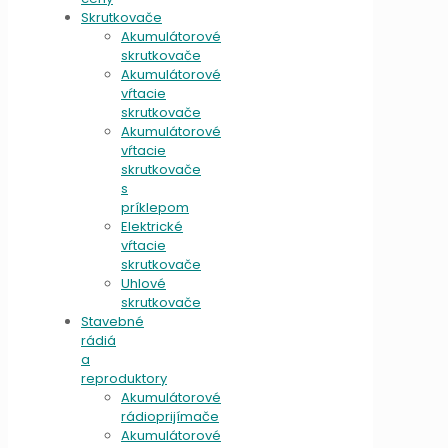
Skrutkovače
Akumulátorové
skrutkovače
Akumulátorové
vŕtacie
skrutkovače
Akumulátorové
vŕtacie
skrutkovače
s
príklepom
Elektrické
vŕtacie
skrutkovače
Uhlové
skrutkovače
Stavebné
rádiá
a
reproduktory
Akumulátorové
rádioprijímače
Akumulátorové