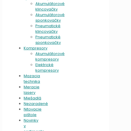
Akumulátorové
klincovačky
Akumulátorové
sponkovačky
Pneumatické
klincovačky
Pneumatické
sponkovačky
Kompresory
Akumulátorové
kompresory
Elektrické
kompresory
Mazacia
technika
Meracie
lasery
Miešadlá
Nezaradené
Nitovacie
pištole
Novinky
v