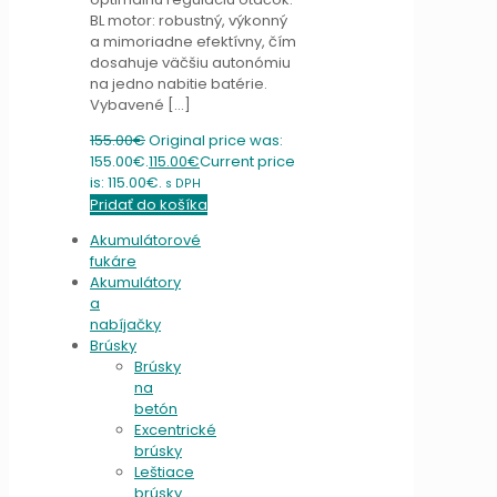
BL motor: robustný, výkonný
a mimoriadne efektívny, čím
dosahuje väčšiu autonómiu
na jedno nabitie batérie.
Vybavené
[…]
155.00
€
Original price was:
155.00€.
115.00
€
Current price
is: 115.00€.
s DPH
Pridať do košíka
Akumulátorové
fukáre
Akumulátory
a
nabíjačky
Brúsky
Brúsky
na
betón
Excentrické
brúsky
Leštiace
brúsky