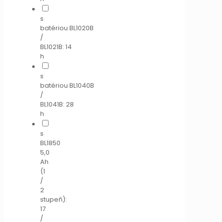
s
batériou BL1020B
/
BL1021B: 14
h
s
batériou BL1040B
/
BL1041B: 28
h
s
BL1850
5,0
Ah
(1
/
2
stupeň):
17
/