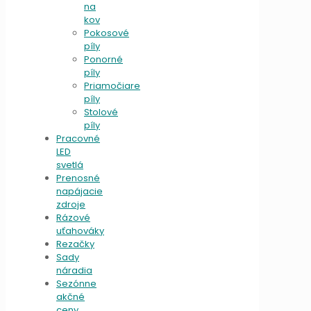
na
kov
Pokosové
píly
Ponorné
píly
Priamočiare
píly
Stolové
píly
Pracovné
LED
svetlá
Prenosné
napájacie
zdroje
Rázové
uťahováky
Rezačky
Sady
náradia
Sezónne
akčné
ceny