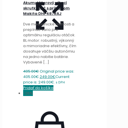
Akumulátorový vŕtací
skrutkovač s príklepom
Makita DHP487RAJ
Dve mechanické rýchlosti a
prepínač vario pre
optimálnu reguláciu otáčok.
BL motor: robustný, výkonný
a mimoriadne efektívny, čím
dosahuje väčšiu autonómiu
na jedno nabitie batérie.
Vybavené
[…]
405.00
€
Original price was:
405.00€.
249.00
€
Current
price is: 249.00€.
s DPH
Pridať do košíka
-26%