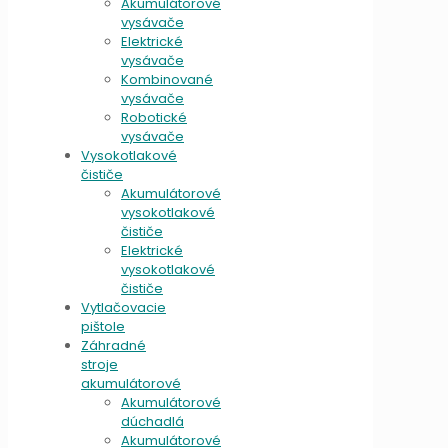
Akumulátorové
vysávače
Elektrické
vysávače
Kombinované
vysávače
Robotické
vysávače
Vysokotlakové
čističe
Akumulátorové
vysokotlakové
čističe
Elektrické
vysokotlakové
čističe
Vytlačovacie
pištole
Záhradné
stroje
akumulátorové
Akumulátorové
dúchadlá
Akumulátorové