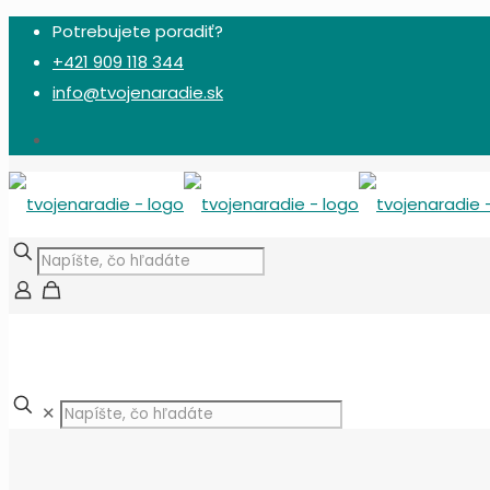
Potrebujete poradiť?
+421 909 118 344
info@tvojenaradie.sk
✕