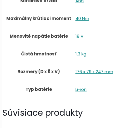
Motorová brzda
Áno
Maximálny krútiaci moment
40 Nm
Menovité napätie batérie
18 V
Čistá hmotnosť
1,3 kg
Rozmery (D x Š x V)
176 x 79 x 247 mm
Typ batérie
Li-ion
Súvisiace produkty