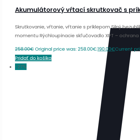
Akumulátorový vŕtací skrutkovač s pr
Skrutkovanie, vŕtanie, vŕtanie s príklepom Silný b
momentu Rýchloupínacie skľučovadlo XPT – ochrana 
258.00
€
Original price was: 258.00€.
190.00
€
Current pri
Pridať do košíka
-27%