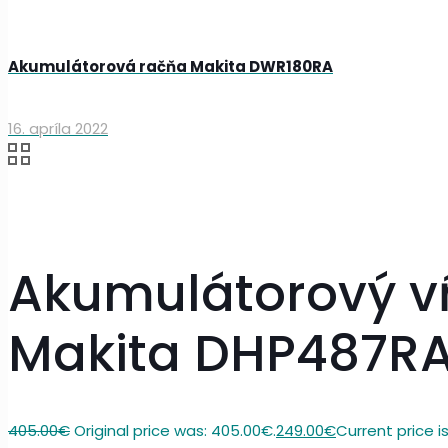
Akumulátorová račňa Makita DWR180RA
16. apríla 2022
Akumulátorový vŕ
Makita DHP487R
405.00
€
Original price was: 405.00€.
249.00
€
Current price i