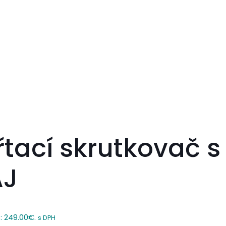
tací skrutkovač s
AJ
s: 249.00€.
s DPH