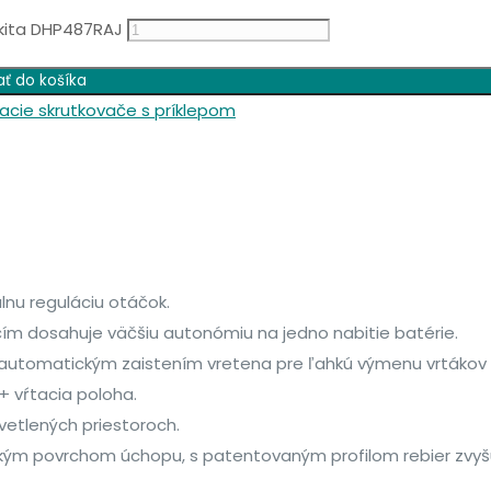
kita DHP487RAJ
ať do košíka
acie skrutkovače s príklepom
lnu reguláciu otáčok.
čím dosahuje väčšiu autonómiu na jedno nabitie batérie.
utomatickým zaistením vretena pre ľahkú výmenu vrtákov a
 vŕtacia poloha.
vetlených priestoroch.
ým povrchom úchopu, s patentovaným profilom rebier zvyšuj