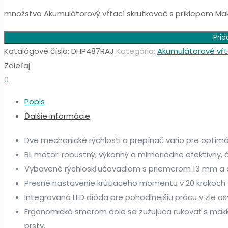
množstvo Akumulátorový vŕtací skrutkovač s príklepom Ma
Prid
Katalógové číslo:
DHP487RAJ
Kategória:
Akumulátorové vŕt
Zdieľaj
0
Popis
Ďalšie informácie
Dve mechanické rýchlosti a prepínač vario pre optimá
BL motor: robustný, výkonný a mimoriadne efektívny, 
Vybavené rýchloskľučovadlom s priemerom 13 mm a a
Presné nastavenie krútiaceho momentu v 20 krokoch +
Integrovaná LED dióda pre pohodlnejšiu prácu v zle os
Ergonomická smerom dole sa zužujúca rukoväť s mäkk
prsty.