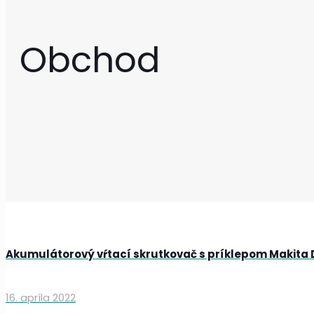
Obchod
Akumulátorový vŕtací skrutkovač s príklepom Makita
16. apríla 2022