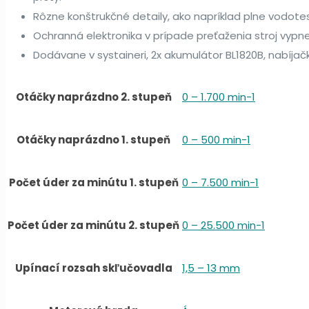
Rôzne konštrukčné detaily, ako napríklad plne vodotes
Ochranná elektronika v prípade preťaženia stroj vypne
Dodávane v systaineri, 2x akumulátor BL1820B, nabíjač
Otáčky naprázdno 2. stupeň
0 – 1.700 min-1
Otáčky naprázdno 1. stupeň
0 – 500 min-1
Počet úder za minútu 1. stupeň
0 – 7.500 min-1
Počet úder za minútu 2. stupeň
0 – 25.500 min-1
Upínací rozsah skľučovadla
1,5 – 13 mm