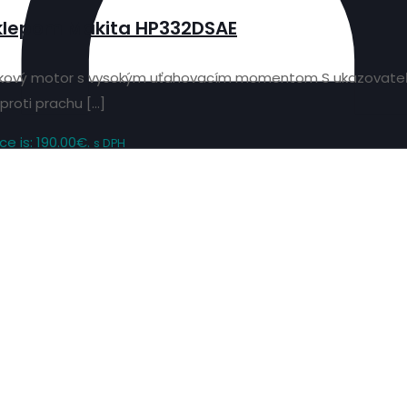
íklepom Makita HP332DSAE
ezuhlíkový motor s vysokým uťahovacím momentom S ukazova
proti prachu
[…]
ce is: 190.00€.
s DPH