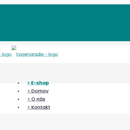
> E-shop
> Domov
> O nás
> Kontakt