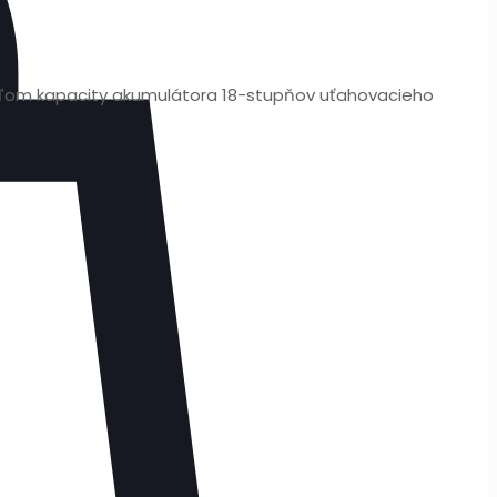
teľom kapacity akumulátora 18-stupňov uťahovacieho