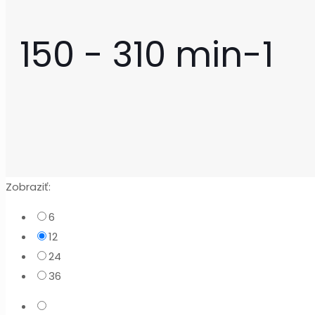
150 - 310 min-1
Zobraziť:
6
12
24
36