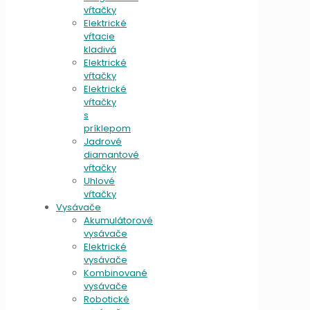
vŕtačky
Elektrické
vŕtacie
kladivá
Elektrické
vŕtačky
Elektrické
vŕtačky
s
príklepom
Jadrové
diamantové
vŕtačky
Uhlové
vŕtačky
Vysávače
Akumulátorové
vysávače
Elektrické
vysávače
Kombinované
vysávače
Robotické