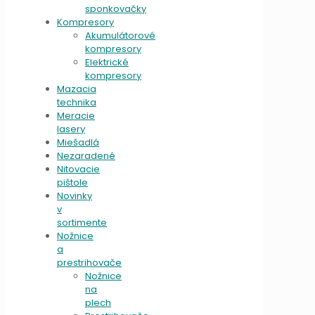
sponkovačky
Kompresory
Akumulátorové
kompresory
Elektrické
kompresory
Mazacia
technika
Meracie
lasery
Miešadlá
Nezaradené
Nitovacie
pištole
Novinky
v
sortimente
Nožnice
a
prestrihovače
Nožnice
na
plech