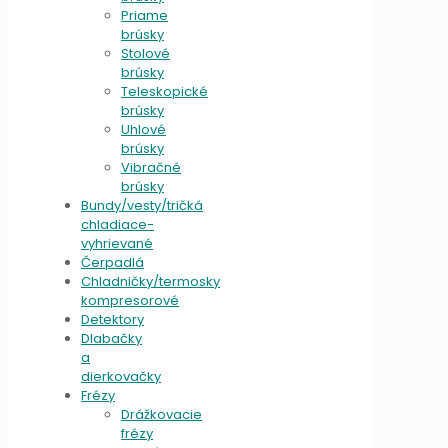
Priame
brúsky
Stolové
brúsky
Teleskopické
brúsky
Uhlové
brúsky
Vibračné
brúsky
Bundy/vesty/tričká
chladiace-
vyhrievané
Čerpadlá
Chladničky/termosky
kompresorové
Detektory
Dlabačky
a
dierkovačky
Frézy
Drážkovacie
frézy