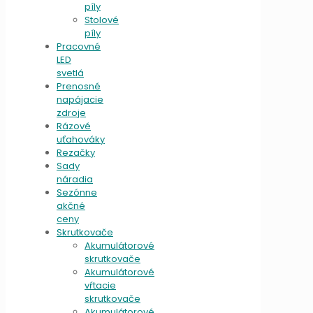
píly
Stolové
píly
Pracovné
LED
svetlá
Prenosné
napájacie
zdroje
Rázové
uťahováky
Rezačky
Sady
náradia
Sezónne
akčné
ceny
Skrutkovače
Akumulátorové
skrutkovače
Akumulátorové
vŕtacie
skrutkovače
Akumulátorové