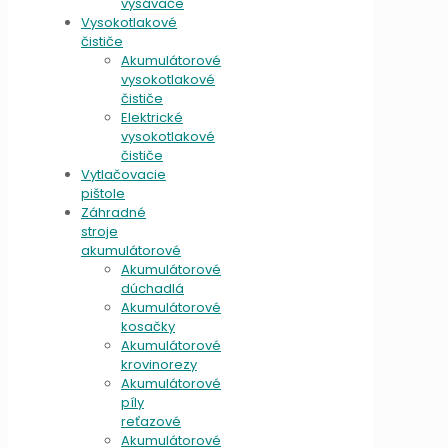
vysávače
Vysokotlakové
čističe
Akumulátorové
vysokotlakové
čističe
Elektrické
vysokotlakové
čističe
Vytlačovacie
pištole
Záhradné
stroje
akumulátorové
Akumulátorové
dúchadlá
Akumulátorové
kosačky
Akumulátorové
krovinorezy
Akumulátorové
píly
reťazové
Akumulátorové