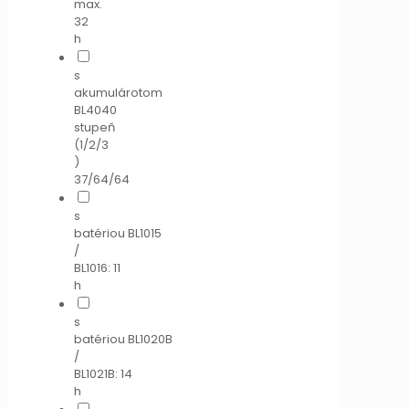
max.
32
h
s
akumulárotom
BL4040
stupeň
(1/2/3
)
37/64/64
s
batériou BL1015
/
BL1016: 11
h
s
batériou BL1020B
/
BL1021B: 14
h