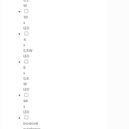
0,2
W
30
x
LED
4
x
0,5W
LED
6
x
0,8
W
LED
96
x
LED
bodové
svietenie: