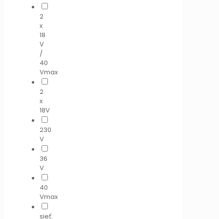
2
x
18
V
/
40
Vmax
2
x
18V
230
V
36
V
40
Vmax
sieť: