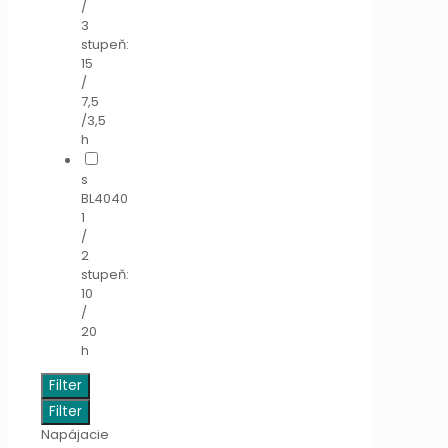
/
3
stupeň:
15
/
7,5
/3,5
h
s
BL4040
1
/
2
stupeň:
10
/
20
h
Filter
Filter
Napájacie