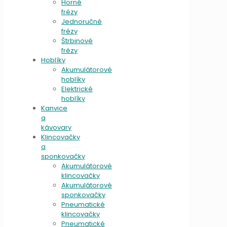
Horné
frézy
Jednoručné
frézy
Štrbinové
frézy
Hoblíky
Akumulátorové
hoblíky
Elektrické
hoblíky
Kanvice
a
kávovary
Klincovačky
a
sponkovačky
Akumulátorové
klincovačky
Akumulátorové
sponkovačky
Pneumatické
klincovačky
Pneumatické