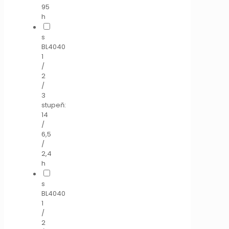
95
h
s
BL4040
1
/
2
/
3
stupeň:
14
/
6,5
/
2,4
h
s
BL4040
1
/
2