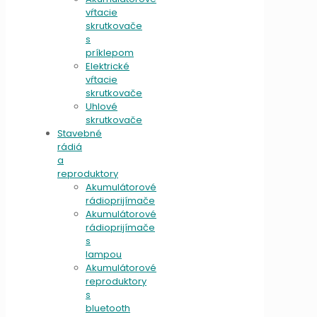
vŕtacie
skrutkovače
s
príklepom
Elektrické
vŕtacie
skrutkovače
Uhlové
skrutkovače
Stavebné
rádiá
a
reproduktory
Akumulátorové
rádioprijímače
Akumulátorové
rádioprijímače
s
lampou
Akumulátorové
reproduktory
s
bluetooth