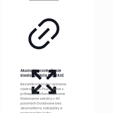
Akumulátorové vŕtacie
kladivo Makita DHR243Z
Bezuhlíkový motor Upínanie
nástroja SDS Plus Vŕtanie s
príklepom, vŕtanie, sekanie
Nastavenie sekáča v 40
polohách Dodávane bez
akumulátora, nabíjačky a
prepravného kufru