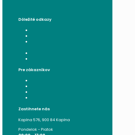
Dôležité odkazy
Všeobecné obchodné podmienky
Reklamačný poriadok
Poučenie o ochrane osobných
údajov a používaní cookies
Formulár na odstúpenie od zmluvy
Reklamačný formulár
Pre zákazníkov
Moje konto
Moje objednávky
Moje adresy
Zabudnuté heslo
Zastihnete nás
Kaplna 576, 900 84 Kaplna
Pondelok - Piatok