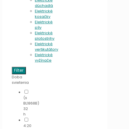
Elektrické
dúchadlá
Elektrické
kosačky
Elektrické
píly
Elektrické
plotostrihy
Elektrické
vertikutátory
Elektrické
vyžínače
Filter
Doba
svietenia
(s
BL1868B)
32
h
4:20