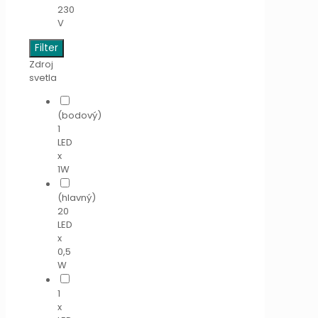
230
V
Filter
Zdroj
svetla
(bodový)
1
LED
x
1W
(hlavný)
20
LED
x
0,5
W
1
x