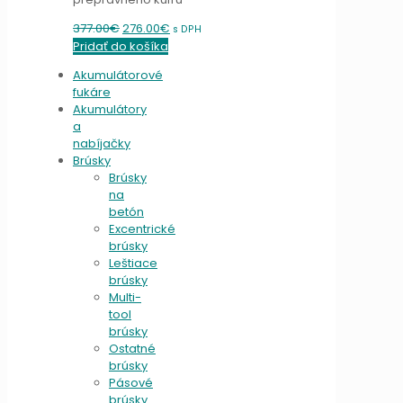
Original
Current
377.00
€
276.00
€
s DPH
price
price
Pridať do košíka
was:
is:
Akumulátorové
377.00€.
276.00€.
fukáre
Akumulátory
a
nabíjačky
Brúsky
Brúsky
na
betón
Excentrické
brúsky
Leštiace
brúsky
Multi-
tool
brúsky
Ostatné
brúsky
Pásové
brúsky