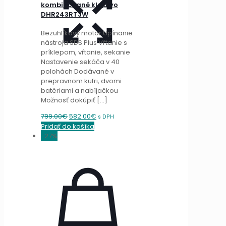
kombinované kladivo
DHR243RTJW
Bezuhlíkový motor Upínanie
nástroja SDS Plus Vŕtanie s
príklepom, vŕtanie, sekanie
Nastavenie sekáča v 40
polohách Dodávané v
prepravnom kufri, dvomi
batériami a nabíjačkou
Možnosť dokúpiť
[…]
Original
Current
799.00
€
582.00
€
s DPH
price
price
Pridať do košíka
was:
is:
-27%
799.00€.
582.00€.