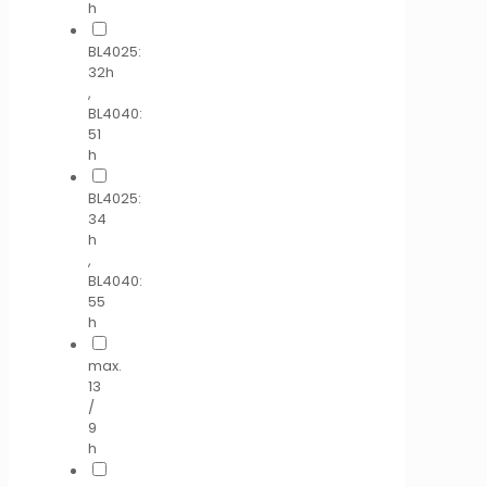
h
BL4025:
32h
,
BL4040:
51
h
BL4025:
34
h
,
BL4040:
55
h
max.
13
/
9
h