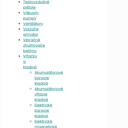
Teplovzdušné
pištole
Vákuum
pumpy
Ventilátory
Viazače
armatúr
Vibračné
zhutňovače
betónu
Vŕtačky
a
kladivá
Akumulátorové
búracie
kladivá
Akumulátorové
vŕtacie
kladivá
Elektrické
búracie
kladivá
Elektrické
magnetické