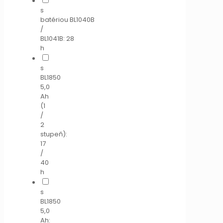
s
batériou BL1040B
/
BL1041B: 28
h
s
BL1850
5,0
Ah
(1
/
2
stupeň):
17
/
40
h
s
BL1850
5,0
Ah: