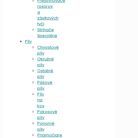
Prestrihovače
roxorov
a
závitových
tyčí
Strihače
špeciálne
Píly
Chvostové
píly
Okružné
píly
Ostatné
píly
Pásové
píly
Píly
na
kov
Pokosové
píly
Ponorné
píly
Priamočiare