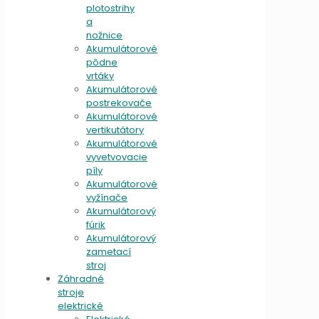
plotostrihy
a
nožnice
Akumulátorové
pôdne
vrtáky
Akumulátorové
postrekovače
Akumulátorové
vertikutátory
Akumulátorové
vyvetvovacie
píly
Akumulátorové
vyžínače
Akumulátorový
fúrik
Akumulátorový
zametací
stroj
Záhradné
stroje
elektrické