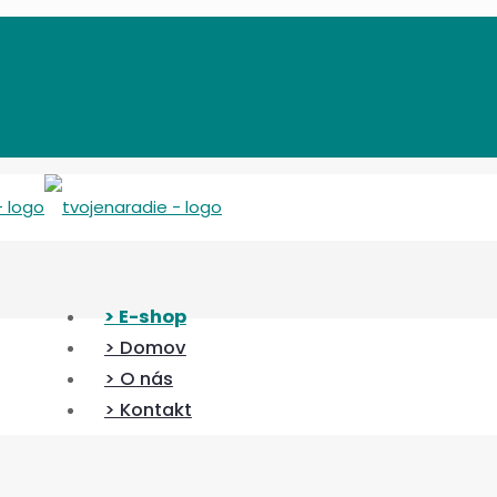
> E-shop
> Domov
> O nás
> Kontakt