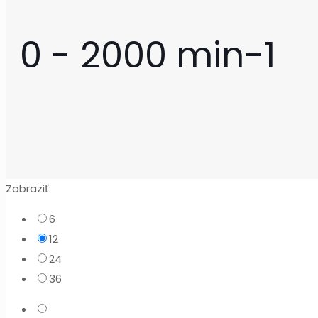
0 - 2000 min-1
Zobraziť:
6
12
24
36