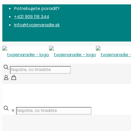
Potrebujete poradiť?
+421 909 118 344
info@tvojenaradie.sk
✕