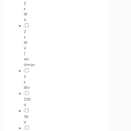
2
x
18
V
2
x
18
V
/
40
Vmax
2
x
18V
230
V
36
V