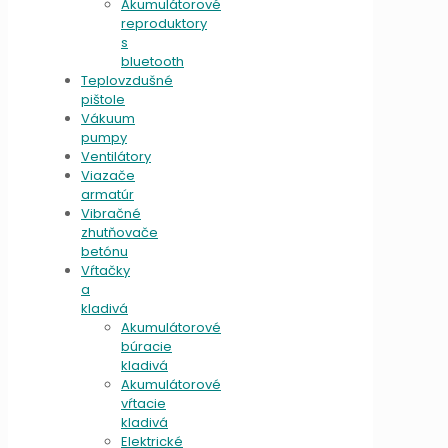
Akumulátorové
reproduktory
s
bluetooth
Teplovzdušné
pištole
Vákuum
pumpy
Ventilátory
Viazače
armatúr
Vibračné
zhutňovače
betónu
Vŕtačky
a
kladivá
Akumulátorové
búracie
kladivá
Akumulátorové
vŕtacie
kladivá
Elektrické