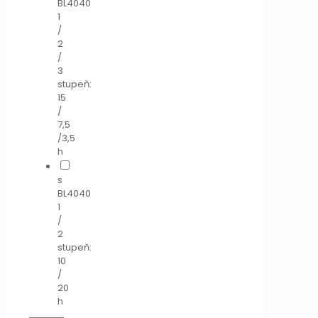
BL4040
1
/
2
/
3
stupeň:
15
/
7,5
/3,5
h
s
BL4040
1
/
2
stupeň:
10
/
20
h