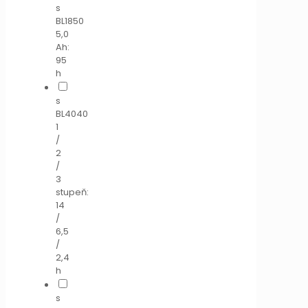
s
BL1850
5,0
Ah:
95
h
s
BL4040
1
/
2
/
3
stupeň:
14
/
6,5
/
2,4
h
s