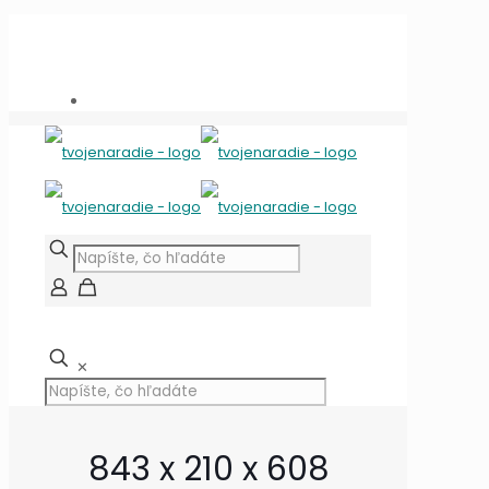
Potrebujete poradiť?
+421 909 118 344
info@tvojenaradie.sk
✕
843 x 210 x 608