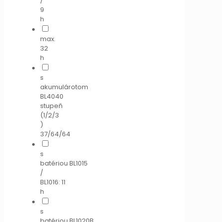
/
9
h
max.
32
h
s
akumulárotom
BL4040
stupeň
(1/2/3
)
37/64/64
s
batériou BL1015
/
BL1016: 11
h
s
batériou BL1020B