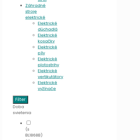
Záhradné
stroje
elektrické
Elektrické
dúchadlá
Elektrické
kosačky
Elektrické
píly
Elektrické
plotostrihy
Elektrické
vertikutátory
Elektrické
vyžínače
Filter
Doba
svietenia
(s
BL1868B)