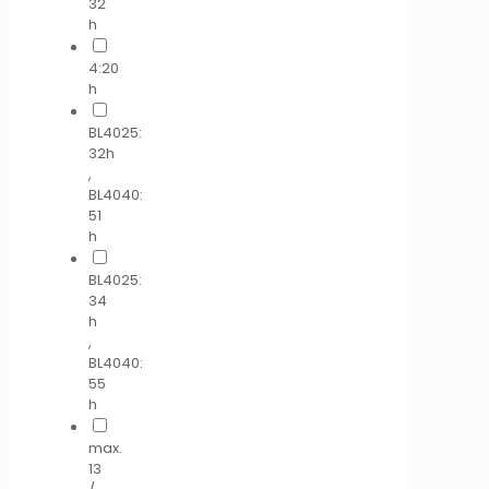
32
h
4:20
h
BL4025:
32h
,
BL4040:
51
h
BL4025:
34
h
,
BL4040:
55
h
max.
13