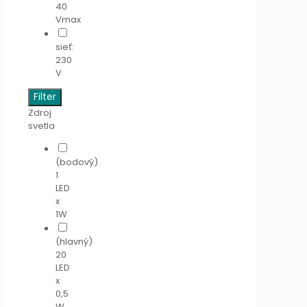
40
Vmax
sieť:
230
V
Filter
Zdroj
svetla
(bodový)
1
LED
x
1W
(hlavný)
20
LED
x
0,5
W