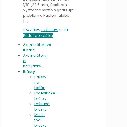
1/8″ (28,6 mm) šesťhran
Výstražné svetlo signalizuje
problém a káblom alebo
[…]
Original
Current
1,742.00
€
1,270.00
€
s DPH
price
price
Pridať do košíka
was:
is:
Akumulátorové
1,742.00€.
1,270.00€.
fukáre
Akumulátory
a
nabíjačky
Brúsky
Brúsky
na
betón
Excentrické
brúsky
Leštiace
brúsky
Multi-
tool
brúsky