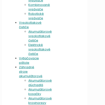
vysávače
Kombinované
vysávače
Robotické
vysávače
Vysokotlakové
čističe
Akumulátorové
vysokotlakové
čističe
Elektrické
vysokotlakové
čističe
Vytlačovacie
pištole
Záhradné
stroje
akumulátorové
Akumulátorové
dúchadlá
Akumulátorové
kosačky
Akumulátorové
krovinorezy