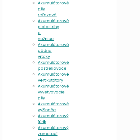
Akumulátorové
píly
reťazové
Akumulátorové
plotostrihy
a
nožnice
Akumulátorové
pôdne
vrtáky
Akumulátorové
postrekovače
Akumulátorové
vertikutátory
Akumulátorové
vyvetvovacie
píly
Akumulátorové
vyžínače
Akumulátorový
fúrik
Akumulátorový
zametací
stroj