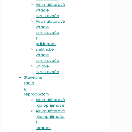
Akumulátorové
vŕtacie
skrutkovače
Akumulátorové
vŕtacie
skrutkovače
s
príklepom
Elektrické
vŕtacie
skrutkovače
Uhlové
skrutkovače
Stavebné
rádiá
a
reproduktory
Akumulátorové
rádioprijímače
Akumulátorové
rádioprijímače
s
lampou