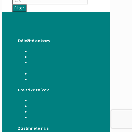
cena
Filter
Dôležité odkazy
Všeobecné obchodné podmienky
Reklamačný poriadok
Poučenie o ochrane osobných
údajov a používaní cookies
Formulár na odstúpenie od zmluvy
Reklamačný formulár
Pre zákazníkov
Moje konto
Moje objednávky
Moje adresy
Zabudnuté heslo
Zastihnete nás