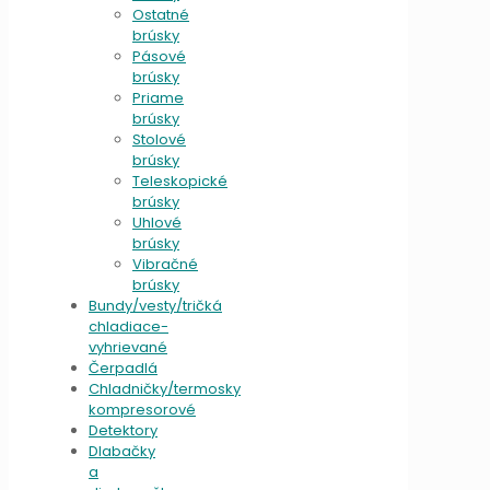
Ostatné
brúsky
Pásové
brúsky
Priame
brúsky
Stolové
brúsky
Teleskopické
brúsky
Uhlové
brúsky
Vibračné
brúsky
Bundy/vesty/tričká
chladiace-
vyhrievané
Čerpadlá
Chladničky/termosky
kompresorové
Detektory
Dlabačky
a