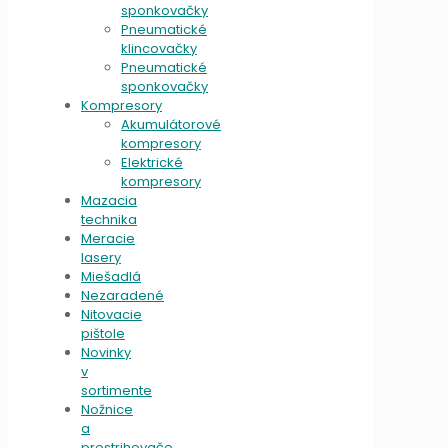
sponkovačky
Pneumatické
klincovačky
Pneumatické
sponkovačky
Kompresory
Akumulátorové
kompresory
Elektrické
kompresory
Mazacia
technika
Meracie
lasery
Miešadlá
Nezaradené
Nitovacie
pištole
Novinky
v
sortimente
Nožnice
a
prestrihovače