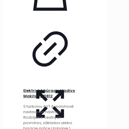
Elektrické búracie kladivo
Makita HM1812
S funkciou AVT 6-polohové
nastavenie nástroja
Rozbíjanie cestných
povrchov, základov alebo
búracie práce Upínanie 1