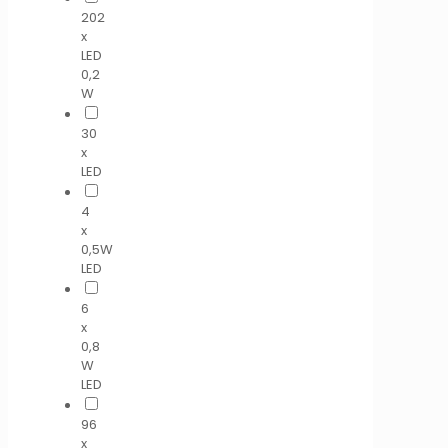
202
x
LED
0,2
W
30
x
LED
4
x
0,5W
LED
6
x
0,8
W
LED
96
x