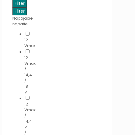
Filter
Filter
Napájacie
napätie
12
Vmax
12
Vmax
/
14,4
/
18
V
12
Vmax
/
14,4
V
/