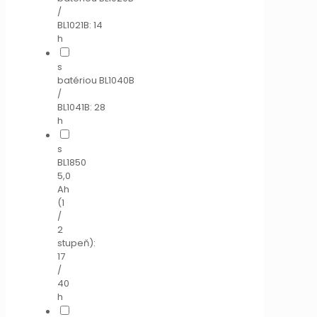
/
BL1021B: 14
h
s
batériou BL1040B
/
BL1041B: 28
h
s
BL1850
5,0
Ah
(1
/
2
stupeň):
17
/
40
h