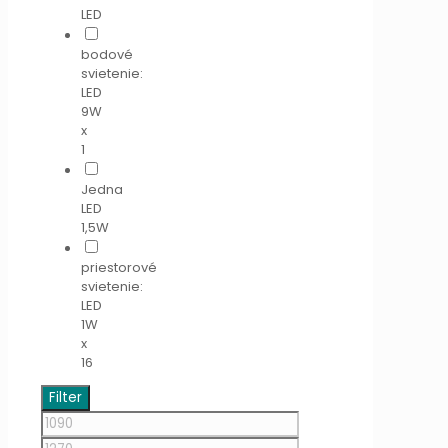
LED
bodové
svietenie:
LED
9W
x
1
Jedna
LED
1,5W
priestorové
svietenie:
LED
1W
x
16
Filter
Minimálna
cena
Maximálna