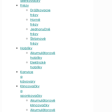
dierkovačky
Frézy
Drážkovacie
frézy
Horné
frézy
Jednoručné
frézy
Štrbinové
frézy
Hoblíky
Akumulátorové
hoblíky
Elektrické
hoblíky
Kanvice
a
kávovary
Klincovačky
a
sponkovačky
Akumulátorové
klincovačky
Akumulátorové