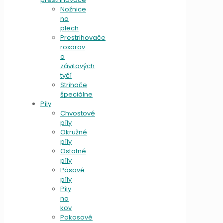
Nožnice
na
plech
Prestrihovače
roxorov
a
závitových
tyčí
Strihače
špeciálne
Píly
Chvostové
píly
Okružné
píly
Ostatné
píly
Pásové
píly
Píly
na
kov
Pokosové