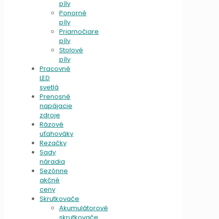
píly
Ponorné
píly
Priamočiare
píly
Stolové
píly
Pracovné
LED
svetlá
Prenosné
napájacie
zdroje
Rázové
uťahováky
Rezačky
Sady
náradia
Sezónne
akčné
ceny
Skrutkovače
Akumulátorové
skrutkovače