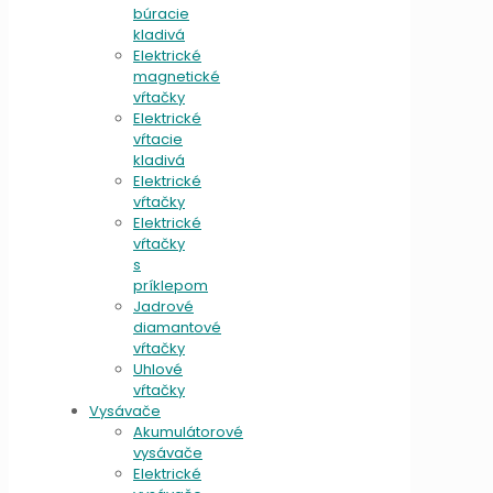
búracie
kladivá
Elektrické
magnetické
vŕtačky
Elektrické
vŕtacie
kladivá
Elektrické
vŕtačky
Elektrické
vŕtačky
s
príklepom
Jadrové
diamantové
vŕtačky
Uhlové
vŕtačky
Vysávače
Akumulátorové
vysávače
Elektrické