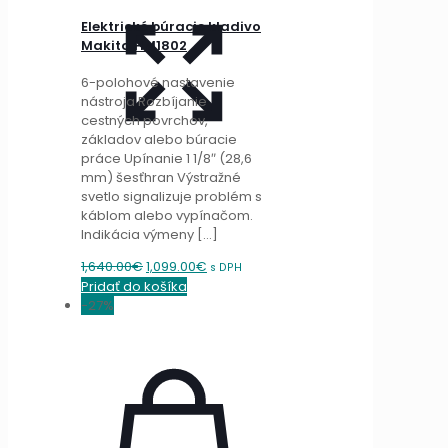
Elektrické búracie kladivo
Makita HM1802
6-polohové nastavenie
nástroja Rozbíjanie
cestných povrchov,
základov alebo búracie
práce Upínanie 1 1/8″ (28,6
mm) šesťhran Výstražné
svetlo signalizuje problém s
káblom alebo vypínačom.
Indikácia výmeny
[…]
Original
Current
1,640.00
€
1,099.00
€
s DPH
price
price
Pridať do košíka
was:
is:
-27%
1,640.00€.
1,099.00€.