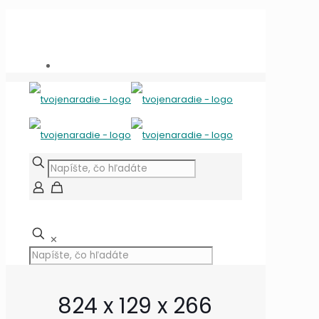
Potrebujete poradiť?
+421 909 118 344
info@tvojenaradie.sk
✕
824 x 129 x 266