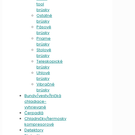
tool
brúsky
Ostatné
brúsky
Pásové
brúsky
Priame
brúsky
Stolové
brúsky
Teleskopické
brúsky
Uhlové
brúsky
Vibračné
brúsky
Bundy/vesty/tričká
chladiace-
vyhrievané
Čerpadlá
Chladničky/termosky
kompresorové
Detektory