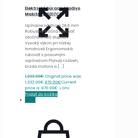
Elektrické búracie kladivo
Makita HM1317CB
Upínanie nástroja 28,6 mm
Robustná bočná rukoväť
otočná o 360 stupňov
Vysoký výkon pri nízkej
hmotnosti Ergonomická
rukoväť s posuvným
vypínačom Plynulý rozbeh,
brzda motora a
[…]
1,332.00
€
Original price was:
1,332.00€.
970.00
€
Current
price is: 970.00€.
s DPH
Pridať do košíka
-35%