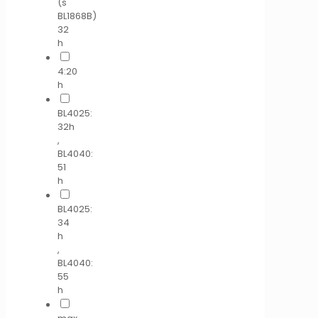
(s
BL1868B)
32
h
4:20
h
BL4025:
32h
,
BL4040:
51
h
BL4025:
34
h
,
BL4040:
55
h