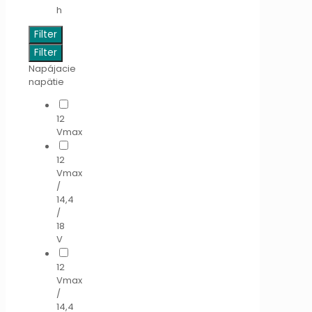
h
Filter
Filter
Napájacie
napätie
12
Vmax
12
Vmax
/
14,4
/
18
V
12
Vmax
/
14,4