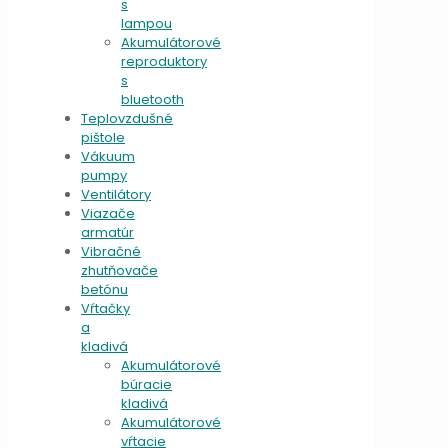
s
lampou
Akumulátorové
reproduktory
s
bluetooth
Teplovzdušné
pištole
Vákuum
pumpy
Ventilátory
Viazače
armatúr
Vibračné
zhutňovače
betónu
Vŕtačky
a
kladivá
Akumulátorové
búracie
kladivá
Akumulátorové
vŕtacie