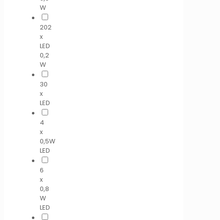
W
202
x
LED
0,2
W
30
x
LED
4
x
0,5W
LED
6
x
0,8
W
LED