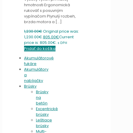
hmotnosti Ergonomická
rukoväť s posuvným
vypínačom Plynulý rozbeh,
brzda motora a
[…]
1,230.00
€
Original price was:
1,230.00€.
805.00
€
Current
price is: 805.00€.
s DPH
Pridať do košíka
Akumulátorové
fukáre
Akumulátory
a
nabíjačky
Brúsky
Brúsky
na
betón
Excentrické
brúsky
Leštiace
brúsky
Multi-