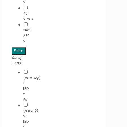
V
40
Vmax
sieť:
230
V
Filter
Zdroj
svetla
(bodový)
1
LED
x
1W
(hlavný)
20
LED
x