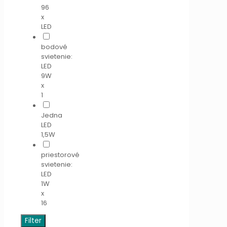
96
x
LED
bodové
svietenie:
LED
9W
x
1
Jedna
LED
1,5W
priestorové
svietenie:
LED
1W
x
16
Filter