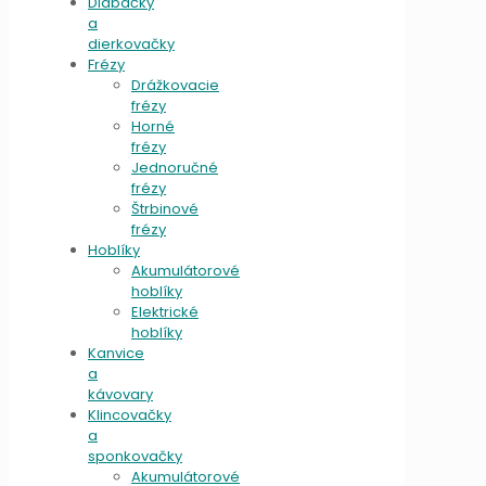
Dlabačky
a
dierkovačky
Frézy
Drážkovacie
frézy
Horné
frézy
Jednoručné
frézy
Štrbinové
frézy
Hoblíky
Akumulátorové
hoblíky
Elektrické
hoblíky
Kanvice
a
kávovary
Klincovačky
a
sponkovačky
Akumulátorové