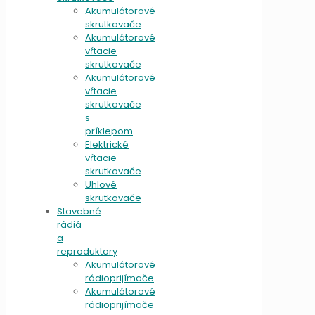
Akumulátorové
skrutkovače
Akumulátorové
vŕtacie
skrutkovače
Akumulátorové
vŕtacie
skrutkovače
s
príklepom
Elektrické
vŕtacie
skrutkovače
Uhlové
skrutkovače
Stavebné
rádiá
a
reproduktory
Akumulátorové
rádioprijímače
Akumulátorové
rádioprijímače