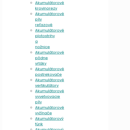
Akumulátorové
krovinorezy
Akumulátorové
píly
reťazové
Akumulátorové
plotostrihy
a
nožnice
Akumulátorové
pôdne
vrtáky
Akumulátorové
postrekovače
Akumulátorové
vertikutátory
Akumulátorové
vyvetvovacie
píly
Akumulátorové
vyžínače
Akumulátorový
fúrik
Akumulátorový