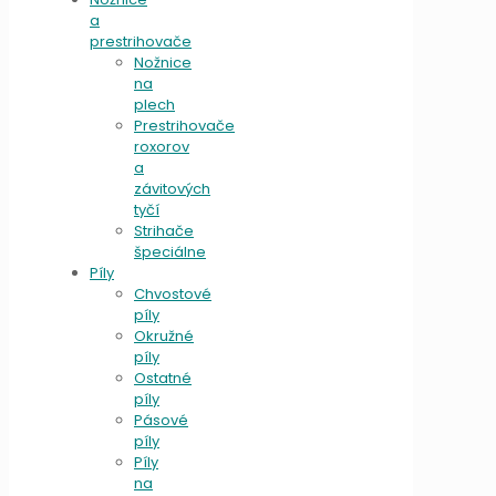
a
prestrihovače
Nožnice
na
plech
Prestrihovače
roxorov
a
závitových
tyčí
Strihače
špeciálne
Píly
Chvostové
píly
Okružné
píly
Ostatné
píly
Pásové
píly
Píly
na