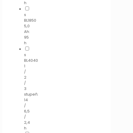
h
s
BL1850
5,0
Ah:
95
h
s
BL4040
1
/
2
/
3
stupeň:
14
/
6,5
/
2,4
h