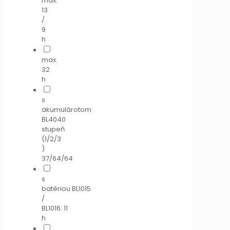
max.
13
/
9
h
max.
32
h
s
akumulárotom
BL4040
stupeň
(1/2/3
)
37/64/64
s
batériou BL1015
/
BL1016: 11
h