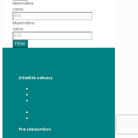
Minimálna
cena
Maximálna
cena
Filter
Dôležité odkazy
Všeobecné obchodné podmienky
Reklamačný poriadok
Poučenie o ochrane osobných
údajov a používaní cookies
Formulár na odstúpenie od zmluvy
Reklamačný formulár
Pre zákazníkov