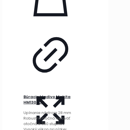
Búracie kladivo Makita
HM1307CB
Upínanie nástroja 28 mm
Robustná bočná rukoväť
otočná o 360 stupňov
Vysoký výkon pri nízkej