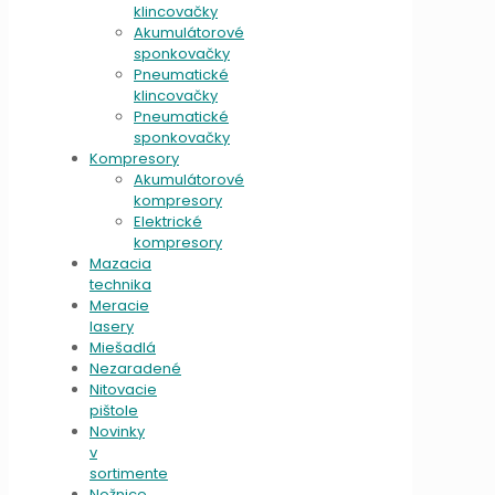
klincovačky
Akumulátorové
sponkovačky
Pneumatické
klincovačky
Pneumatické
sponkovačky
Kompresory
Akumulátorové
kompresory
Elektrické
kompresory
Mazacia
technika
Meracie
lasery
Miešadlá
Nezaradené
Nitovacie
pištole
Novinky
v
sortimente
Nožnice