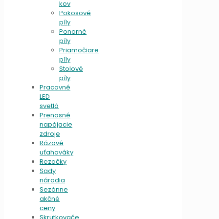
kov
Pokosové
píly
Ponorné
píly
Priamočiare
píly
Stolové
píly
Pracovné
LED
svetlá
Prenosné
napájacie
zdroje
Rázové
uťahováky
Rezačky
Sady
náradia
Sezónne
akčné
ceny
Skrutkovače