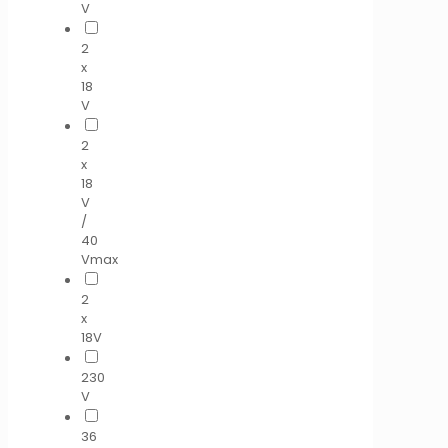
V
2
x
18
V
2
x
18
V
/
40
Vmax
2
x
18V
230
V
36