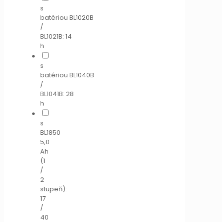
s
batériou BL1020B
/
BL1021B: 14
h
s
batériou BL1040B
/
BL1041B: 28
h
s
BL1850
5,0
Ah
(1
/
2
stupeň):
17
/
40