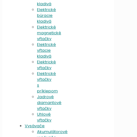
kladivá
Elektrické
búracie
kladivá
Elektrické
magnetické
vŕtačky
Elektrické
vŕtacie
kladivá
Elektrické
vŕtačky
Elektrické
vŕtačky
s
príklepom
Jadrové
diamantové
vŕtačky
Uhlové
vŕtačky
Vysávače
Akumulátorové