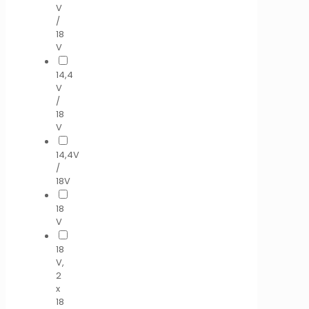
V
/
18
V
14,4
V
/
18
V
14,4V
/
18V
18
V
18
V,
2
x
18