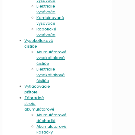
vysávače
Elektrické
vysávače
Kombinované
vysávače
Robotické
vysávače
Vysokotlakové
čističe
Akumulátorové
vysokotlakové
čističe
Elektrické
vysokotlakové
čističe
Vytlačovacie
pištole
Záhradné
stroje
akumulátorové
Akumulátorové
dúchadlá
Akumulátorové
kosačky