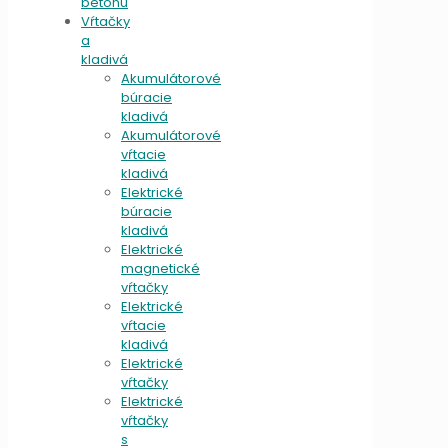
betónu
Vŕtačky
a
kladivá
Akumulátorové
búracie
kladivá
Akumulátorové
vŕtacie
kladivá
Elektrické
búracie
kladivá
Elektrické
magnetické
vŕtačky
Elektrické
vŕtacie
kladivá
Elektrické
vŕtačky
Elektrické
vŕtačky
s