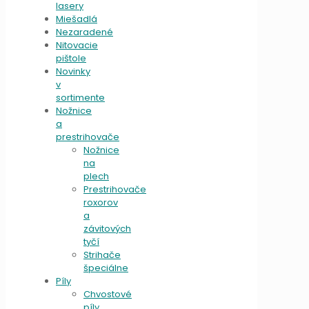
lasery
Miešadlá
Nezaradené
Nitovacie
pištole
Novinky
v
sortimente
Nožnice
a
prestrihovače
Nožnice
na
plech
Prestrihovače
roxorov
a
závitových
tyčí
Strihače
špeciálne
Píly
Chvostové
píly