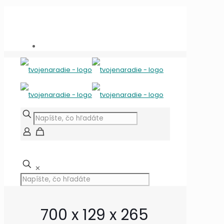
Potrebujete poradiť?
+421 909 118 344
info@tvojenaradie.sk
✕
700 x 129 x 265