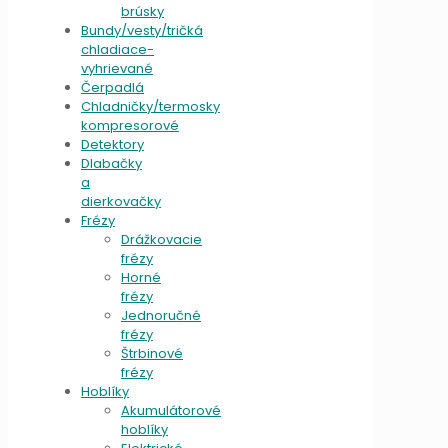
brúsky
Bundy/vesty/tričká
chladiace-
vyhrievané
Čerpadlá
Chladničky/termosky
kompresorové
Detektory
Dlabačky
a
dierkovačky
Frézy
Drážkovacie
frézy
Horné
frézy
Jednoručné
frézy
Štrbinové
frézy
Hoblíky
Akumulátorové
hoblíky