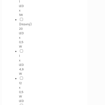
1
LED
x
1W
(hlavný)
20
LED
x
0,5
W
1
x
LED
4,9
W
12
x
0,5
W
LED