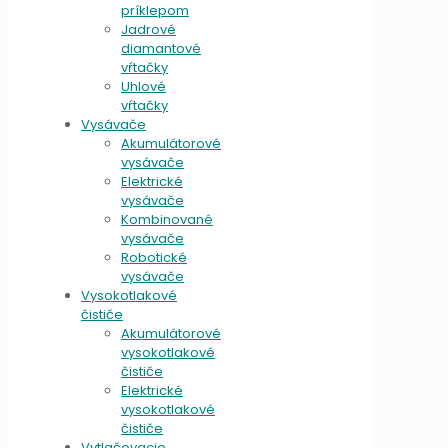
príklepom
Jadrové
diamantové
vŕtačky
Uhlové
vŕtačky
Vysávače
Akumulátorové
vysávače
Elektrické
vysávače
Kombinované
vysávače
Robotické
vysávače
Vysokotlakové
čističe
Akumulátorové
vysokotlakové
čističe
Elektrické
vysokotlakové
čističe
Vytlačovacie