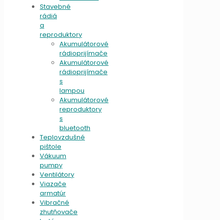
Stavebné
rádiá
a
reproduktory
Akumulátorové
rádioprijímače
Akumulátorové
rádioprijímače
s
lampou
Akumulátorové
reproduktory
s
bluetooth
Teplovzdušné
pištole
Vákuum
pumpy
Ventilátory
Viazače
armatúr
Vibračné
zhutňovače