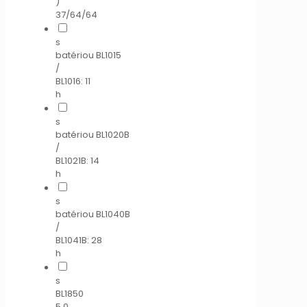
)
37/64/64
s
batériou BL1015
/
BL1016: 11
h
s
batériou BL1020B
/
BL1021B: 14
h
s
batériou BL1040B
/
BL1041B: 28
h
s
BL1850
5,0