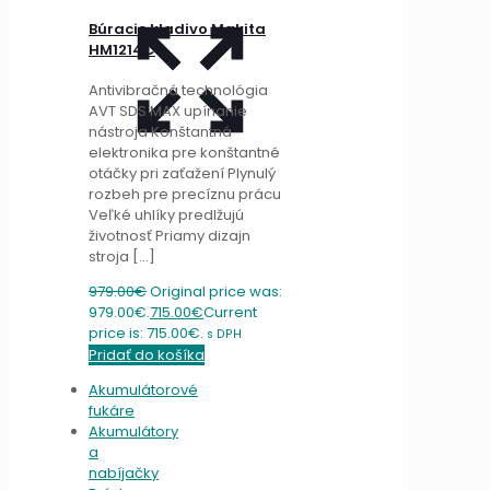
Búracie kladivo Makita
HM1214C
Antivibračná technológia
AVT SDS MAX upínanie
nástroja Konštantná
elektronika pre konštantné
otáčky pri zaťažení Plynulý
rozbeh pre precíznu prácu
Veľké uhlíky predlžujú
životnosť Priamy dizajn
stroja
[…]
979.00
€
Original price was:
979.00€.
715.00
€
Current
price is: 715.00€.
s DPH
Pridať do košíka
Akumulátorové
fukáre
Akumulátory
a
nabíjačky