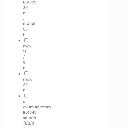
BL4025:
34
h
,
BL4040:
55
h
max.
13
/
9
h
max.
32
h
s
akumulárotom
BL4040
stupeň
(1/2/3