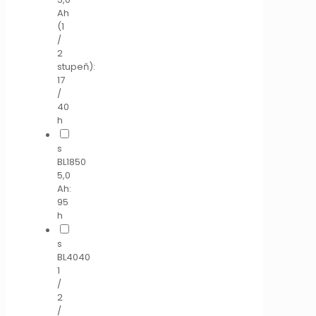
Ah
(1
/
2
stupeň):
17
/
40
h
s
BL1850
5,0
Ah:
95
h
s
BL4040
1
/
2
/