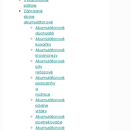
pištole
Záhradné
stroje
akumulátorové
Akumulátorové
dúchadlá
Akumulátorové
kosačky
Akumulátorové
krovinorezy
Akumulátorové
píly
reťazové
Akumulátorové
plotostrihy
a
nožnice
Akumulátorové
pôdne
vrtáky
Akumulátorové
postrekovače
Akumulátorové