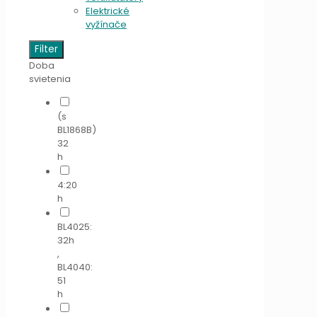
Elektrické
vyžínače
Filter
Doba
svietenia
(s
BL1868B)
32
h
4:20
h
BL4025:
32h
,
BL4040:
51
h