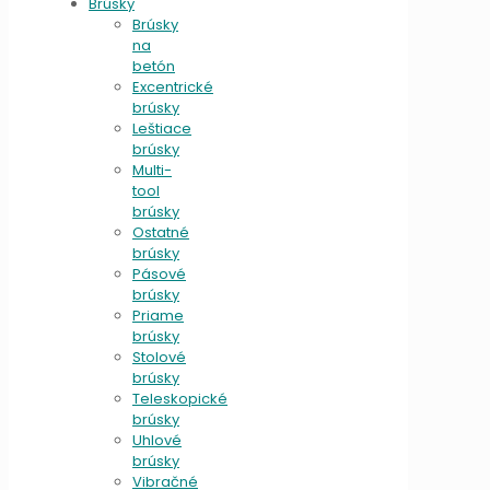
Brúsky
Brúsky
na
betón
Excentrické
brúsky
Leštiace
brúsky
Multi-
tool
brúsky
Ostatné
brúsky
Pásové
brúsky
Priame
brúsky
Stolové
brúsky
Teleskopické
brúsky
Uhlové
brúsky
Vibračné