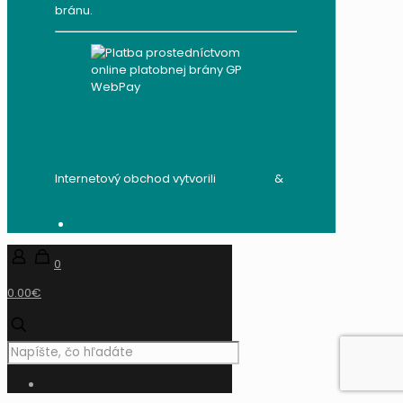
bránu.
Internetový obchod vytvorili
audito.sk
&
mandzik.sk
0
0.00€