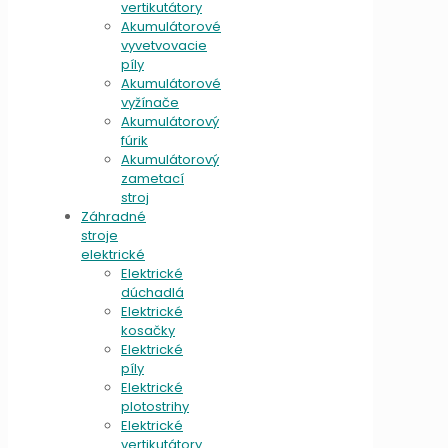
vertikutátory
Akumulátorové
vyvetvovacie
píly
Akumulátorové
vyžínače
Akumulátorový
fúrik
Akumulátorový
zametací
stroj
Záhradné
stroje
elektrické
Elektrické
dúchadlá
Elektrické
kosačky
Elektrické
píly
Elektrické
plotostrihy
Elektrické
vertikutátory