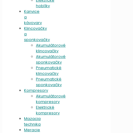
Elektrické
hoblíky
Kanvice
a
kávovary
Klincovačky
a
sponkovačky
Akumulátorové
klincovačky
Akumulátorové
sponkovačky
Pneumatické
klincovačky
Pneumatické
sponkovačky
Kompresory
Akumulátorové
kompresory
Elektrické
kompresory
Mazacia
technika
Meracie