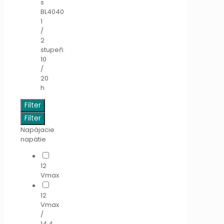
s
BL4040
1
/
2
stupeň:
10
/
20
h
Filter
Filter
Napájacie
napätie
12
Vmax
12
Vmax
/
14,4