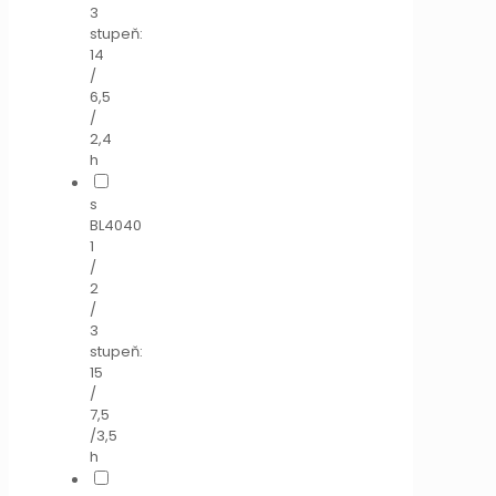
3
stupeň:
14
/
6,5
/
2,4
h
s
BL4040
1
/
2
/
3
stupeň:
15
/
7,5
/3,5
h