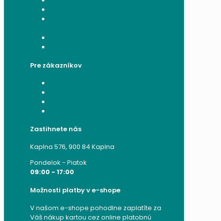
Všeobecné obchodné podmienky
Reklamačný poriadok
Poučenie o ochrane osobných
údajov a používaní cookies
Formulár na odstúpenie od zmluvy
Reklamačný formulár
Pre zákazníkov
Moje konto
Moje objednávky
Moje adresy
Zabudnuté heslo
Zastihnete nás
Kaplna 576, 900 84 Kaplna
Pondelok - Piatok
09:00 - 17:00
Možnosti platby v e-shope
V našom e-shope pohodlne zaplatíte za
Váš nákup kartou cez online platobnú