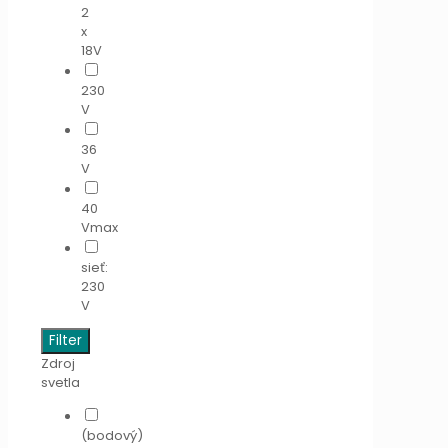
2
x
18V
230
V
36
V
40
Vmax
sieť:
230
V
Filter
Zdroj
svetla
(bodový)