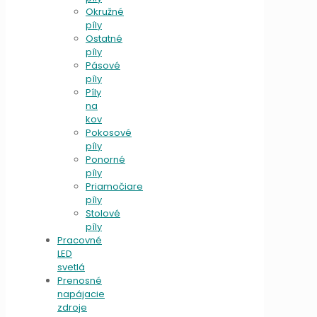
Okružné
píly
Ostatné
píly
Pásové
píly
Píly
na
kov
Pokosové
píly
Ponorné
píly
Priamočiare
píly
Stolové
píly
Pracovné
LED
svetlá
Prenosné
napájacie
zdroje