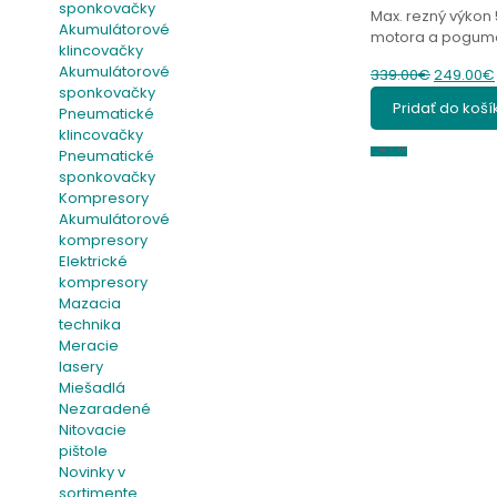
sponkovačky
Max. rezný výkon 
Akumulátorové
motora a pogumo
klincovačky
Akumulátorové
Original
339.00
€
249.00
€
sponkovačky
price
Pridať do koší
Pneumatické
was:
klincovačky
339.00€.
-27%
Pneumatické
sponkovačky
Kompresory
Akumulátorové
kompresory
Elektrické
kompresory
Mazacia
technika
Meracie
lasery
Miešadlá
Nezaradené
Nitovacie
pištole
Novinky v
sortimente