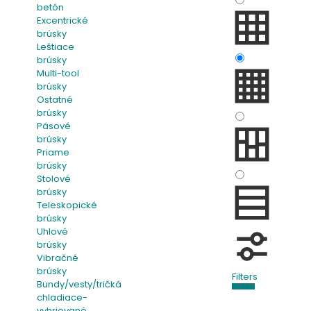
betón
Excentrické
brúsky
Leštiace
brúsky
Multi-tool
brúsky
Ostatné
brúsky
Pásové
brúsky
Priame
brúsky
Stolové
brúsky
Teleskopické
brúsky
Uhlové
brúsky
Vibračné
brúsky
Filters
-27%
Bundy/vesty/tričká
chladiace-
vyhrievané