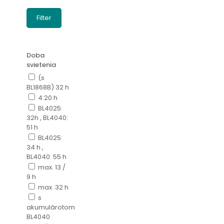
Filter
Doba
svietenia
(s
BL1868B) 32 h
4:20 h
BL4025:
32h , BL4040:
51 h
BL4025:
34 h ,
BL4040: 55 h
max. 13 /
9 h
max. 32 h
s
akumulárotom
BL4040