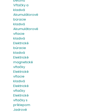
betónu
Vŕtačky a
kladivá
Akumulátorové
búracie
kladivá
Akumulátorové
vŕtacie
kladivá
Elektrické
búracie
kladivá
Elektrické
magnetické
vŕtačky
Elektrické
vŕtacie
kladivá
Elektrické
vŕtačky
Elektrické
vŕtačky s
príklepom
Jadrové