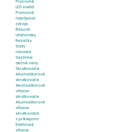
Pracovné
LED svetlá
Prenosné
napájacie
zdroje
Rázové
uťahováky
Rezačky
Sady
náradia
Sezónne
akčné ceny
Skrutkovače
Akumulátorové
skrutkovače
Akumulátorové
vŕtacie
skrutkovače
Akumulátorové
vŕtacie
skrutkovače
s príklepom
Elektrické
vŕtacie