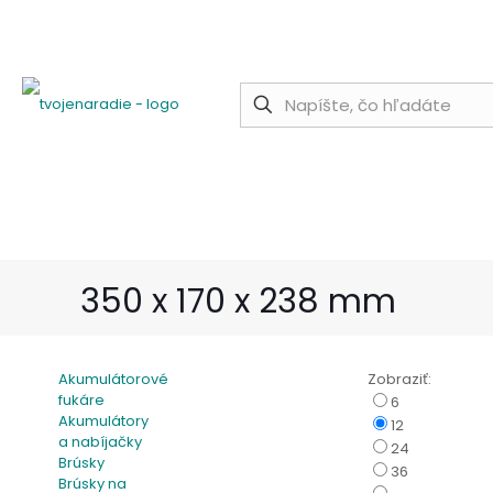
Potrebujete poradiť?
+421 909 118 344
info@tvojenaradie
350 x 170 x 238 mm
Akumulátorové
Zobraziť:
fukáre
6
Akumulátory
12
a nabíjačky
24
Brúsky
36
Brúsky na