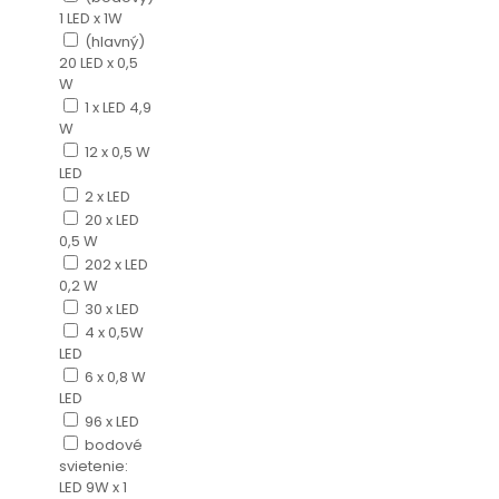
1 LED x 1W
(hlavný)
20 LED x 0,5
W
1 x LED 4,9
W
12 x 0,5 W
LED
2 x LED
20 x LED
0,5 W
202 x LED
0,2 W
30 x LED
4 x 0,5W
LED
6 x 0,8 W
LED
96 x LED
bodové
svietenie:
LED 9W x 1