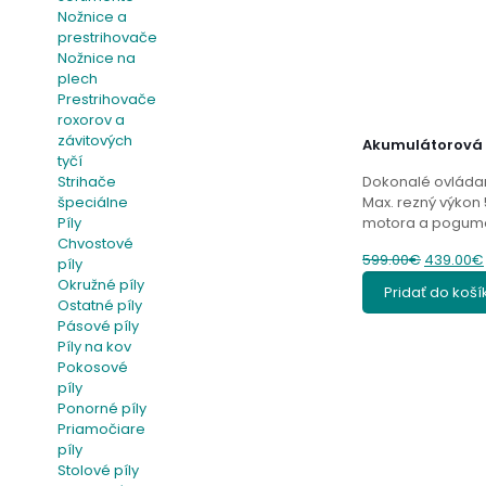
Nožnice a
prestrihovače
Nožnice na
plech
Prestrihovače
roxorov a
závitových
Akumulátorová 
tyčí
Strihače
Dokonalé ovládan
špeciálne
Max. rezný výkon 
Píly
motora a pogumo
Chvostové
Original
599.00
€
439.00
€
píly
price
Okružné píly
Pridať do koší
was:
Ostatné píly
599.00€.
Pásové píly
Píly na kov
Pokosové
píly
Ponorné píly
Priamočiare
píly
Stolové píly