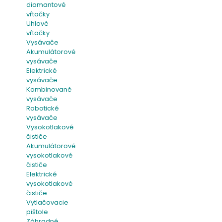
diamantové
vŕtačky
Uhlové
vŕtačky
Vysávače
Akumulátorové
vysávače
Elektrické
vysávače
Kombinované
vysávače
Robotické
vysávače
Vysokotlakové
čističe
Akumulátorové
vysokotlakové
čističe
Elektrické
vysokotlakové
čističe
Vytlačovacie
pištole
Záhradné