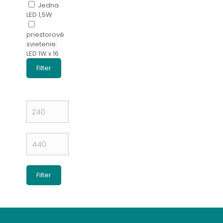
Jedna
LED 1,5W
priestorové
svietenie:
LED 1W x 16
Filter
Minimálna
cena
Maximálna
cena
Filter