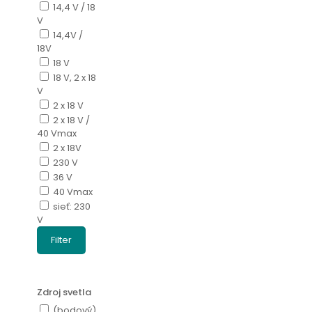
14,4 V / 18
V
14,4V /
18V
18 V
18 V, 2 x 18
V
2 x 18 V
2 x 18 V /
40 Vmax
2 x 18V
230 V
36 V
40 Vmax
sieť: 230
V
Filter
Zdroj svetla
(bodový)