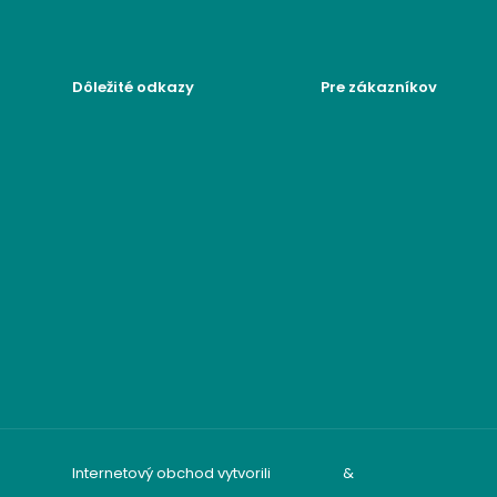
Dôležité odkazy
Pre zákazníkov
Všeobecné obchodné
Moje konto
podmienky
Moje objednávky
Reklamačný poriadok
Moje adresy
Poučenie o ochrane
Zabudnuté heslo
osobných údajov a
používaní cookies
Formulár na odstúpenie
od zmluvy
Reklamačný formulár
Internetový obchod vytvorili
audito.sk
&
mandzik.sk