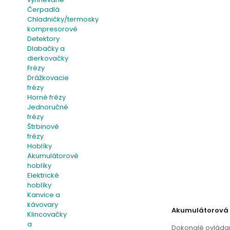
Čerpadlá
Chladničky/termosky
kompresorové
Detektory
Dlabačky a
dierkovačky
Frézy
Drážkovacie
frézy
Horné frézy
Jednoručné
frézy
Štrbinové
frézy
Hoblíky
Akumulátorové
hoblíky
Elektrické
hoblíky
Kanvice a
kávovary
Akumulátorová 
Klincovačky
a
Dokonalé ovládan