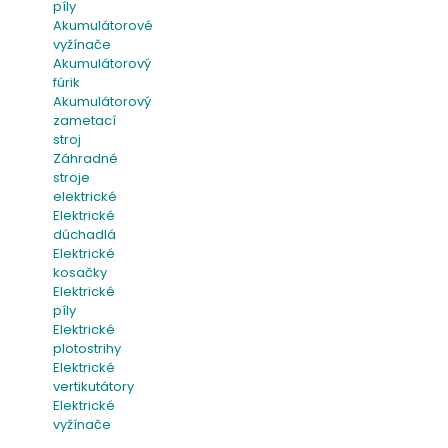
píly
Akumulátorové
vyžínače
Akumulátorový
fúrik
Akumulátorový
zametací
stroj
Záhradné
stroje
elektrické
Elektrické
dúchadlá
Elektrické
kosačky
Elektrické
píly
Elektrické
plotostrihy
Elektrické
vertikutátory
Elektrické
vyžínače