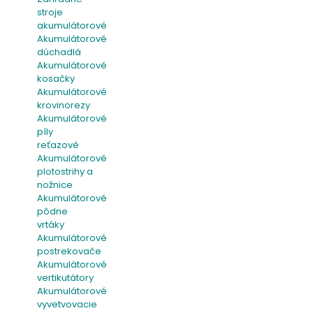
stroje
akumulátorové
Akumulátorové
dúchadlá
Akumulátorové
kosačky
Akumulátorové
krovinorezy
Akumulátorové
píly
reťazové
Akumulátorové
plotostrihy a
nožnice
Akumulátorové
pôdne
vrtáky
Akumulátorové
postrekovače
Akumulátorové
vertikutátory
Akumulátorové
vyvetvovacie