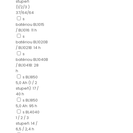
stupeň
(1/2/3 )
37/64/64
s
batériou BL1015
/ BL1016: 11 h
s
batériou BL1020B
/ BL1021B: 14 h
s
batériou BL1040B
/ BL1041B: 28
h
s BL1850
5,0 Ah (1 / 2
stupeň): 17 /
40 h
s BL1850
5,0 Ah: 95 h
s BL4040
1 / 2 / 3
stupeň: 14 /
6,5 / 2,4 h