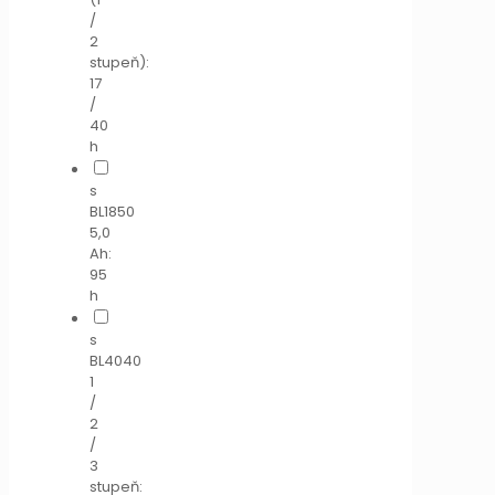
/
2
stupeň):
17
/
40
h
s
BL1850
5,0
Ah:
95
h
s
BL4040
1
/
2
/
3
stupeň: