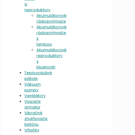
a
reproduktory
Akumulátorové
rádioprijímače
Akumulátorové
rádioprijímače
s
lampou
Akumulátorové
reproduktory
s
bluetooth
Teplovzdušné
pištole
Vákuum
pumpy
Ventilátory
Viazače
armatúr
Vibračné
zhutňovače
betónu
Vŕtačky