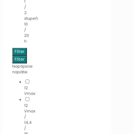
1
/
2
stupeň:
10
/
20
h
Filter
Filter
Napájacie
napätie
12
Vmax
12
Vmax
/
14,4
/
18