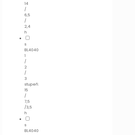
14
/
6,5
/
2,4
h
s
BL4040
1
/
2
/
3
stupeň:
15
/
7,5
/3,5
h
s
BL4040