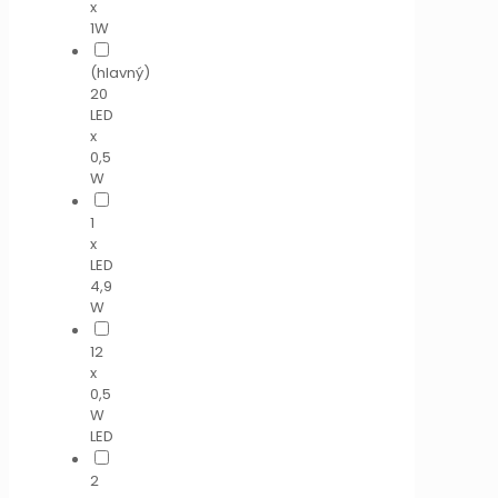
x
1W
(hlavný)
20
LED
x
0,5
W
1
x
LED
4,9
W
12
x
0,5
W
LED
2