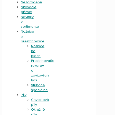
Nezaradené
Nitovacie
pištole
Novinky
v
sortimente
Nožnice
a
prestrihovače
Nožnice
na
plech
Prestrihovače
roxorov
a
závitových
tyčí
Strihače
špeciálne
Píly
Chvostové
píly
Okružné
píly