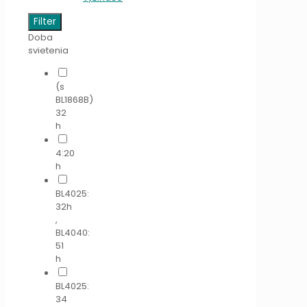
Filter
Doba
svietenia
(s
BL1868B)
32
h
4:20
h
BL4025:
32h
,
BL4040:
51
h
BL4025:
34