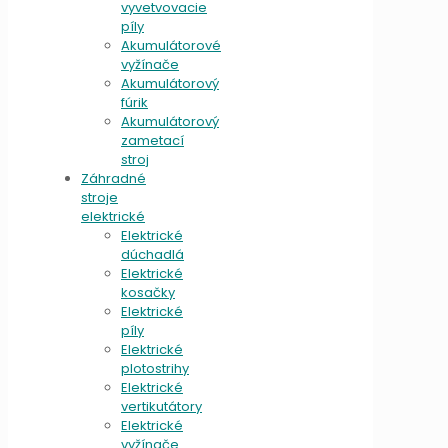
vyvetvovacie
píly
Akumulátorové
vyžínače
Akumulátorový
fúrik
Akumulátorový
zametací
stroj
Záhradné
stroje
elektrické
Elektrické
dúchadlá
Elektrické
kosačky
Elektrické
píly
Elektrické
plotostrihy
Elektrické
vertikutátory
Elektrické
vyžínače