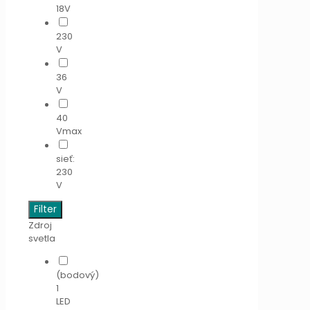
18V
230
V
36
V
40
Vmax
sieť:
230
V
Filter
Zdroj
svetla
(bodový)
1
LED