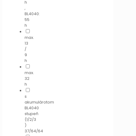
h
,
BL4040:
55
h
max.
13
/
9
h
max.
32
h
s
akumulárotom
BL4040
stupeň
(1/2/3
)
37/64/64