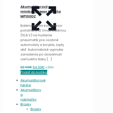
Akumulátorový
minikompresor Makita
MP100DZ
Batériový mini kompresor
poháňaný 12 Vmax batériou
(10,8 V) na hustenie
pneumatík pre osobné
automobily a bicykle, lopty
atď. Automatické vypnutie
zariadenia po dosiahnutí
cieľového tlaku
[…]
Original
Current
82.00
€
64.00
€
s DPH
price
price
Pridať do košíka
was:
is:
Akumulátorové
82.00€.
64.00€.
fukáre
Akumulátory
a
nabíjačky
Brúsky
Brúsky