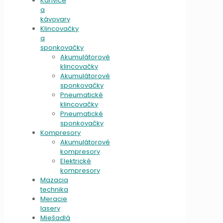
Kanvice
a
kávovary
Klincovačky
a
sponkovačky
Akumulátorové
klincovačky
Akumulátorové
sponkovačky
Pneumatické
klincovačky
Pneumatické
sponkovačky
Kompresory
Akumulátorové
kompresory
Elektrické
kompresory
Mazacia
technika
Meracie
lasery
Miešadlá