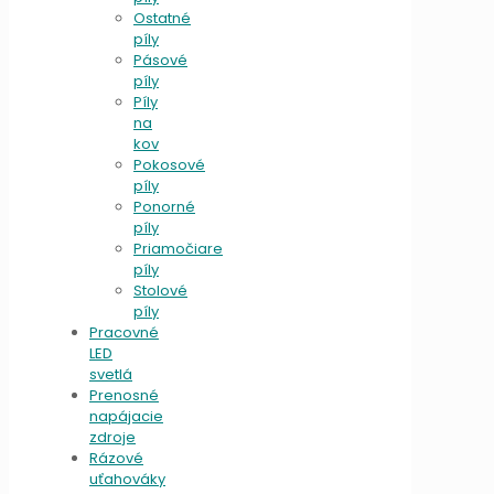
Ostatné
píly
Pásové
píly
Píly
na
kov
Pokosové
píly
Ponorné
píly
Priamočiare
píly
Stolové
píly
Pracovné
LED
svetlá
Prenosné
napájacie
zdroje
Rázové
uťahováky