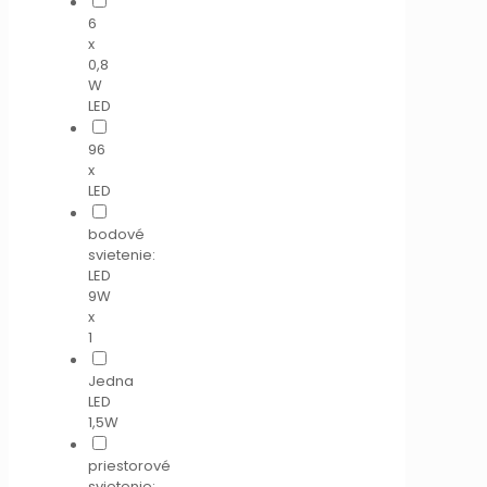
6
x
0,8
W
LED
96
x
LED
bodové
svietenie:
LED
9W
x
1
Jedna
LED
1,5W
priestorové
svietenie: