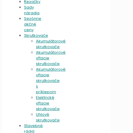
Rezačky
Sady
náradia
Sezónne
akčné
ceny
Skrutkovače
Akumulátorové
skrutkovače
Akumulátorové
vŕtacie
skrutkovače
Akumulátorové
vŕtacie
skrutkovače
s
príklepom
Elektrické
vŕtacie
skrutkovače
Uhlové
skrutkovače
Stavebné
rádiá