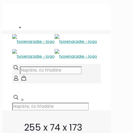
Potrebujete poradiť?
+421 909 118 344
info@tvojenaradie.sk
✕
255 x 74 x 173