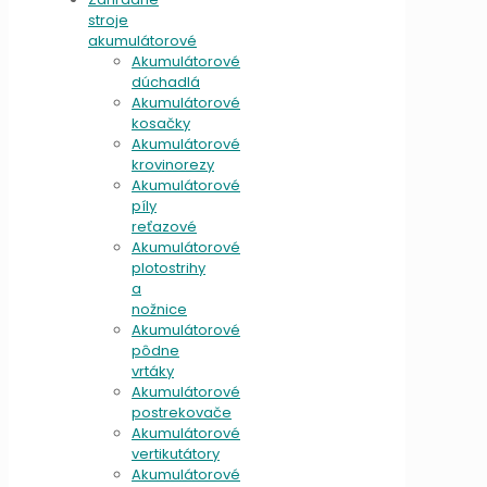
stroje
akumulátorové
Akumulátorové
dúchadlá
Akumulátorové
kosačky
Akumulátorové
krovinorezy
Akumulátorové
píly
reťazové
Akumulátorové
plotostrihy
a
nožnice
Akumulátorové
pôdne
vrtáky
Akumulátorové
postrekovače
Akumulátorové
vertikutátory
Akumulátorové