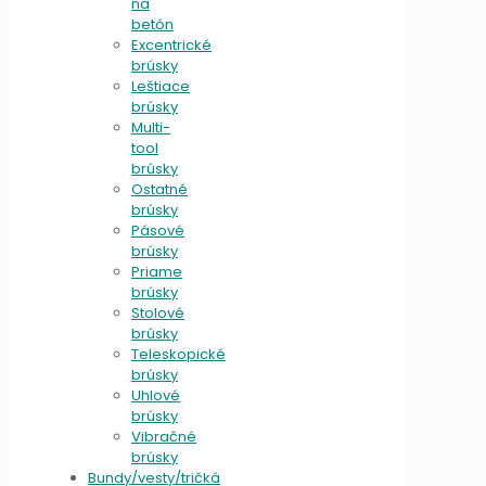
na
betón
Excentrické
brúsky
Leštiace
brúsky
Multi-
tool
brúsky
Ostatné
brúsky
Pásové
brúsky
Priame
brúsky
Stolové
brúsky
Teleskopické
brúsky
Uhlové
brúsky
Vibračné
brúsky
Bundy/vesty/tričká