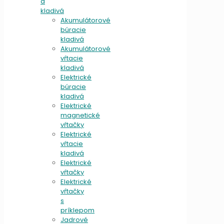
a
kladivá
Akumulátorové
búracie
kladivá
Akumulátorové
vŕtacie
kladivá
Elektrické
búracie
kladivá
Elektrické
magnetické
vŕtačky
Elektrické
vŕtacie
kladivá
Elektrické
vŕtačky
Elektrické
vŕtačky
s
príklepom
Jadrové