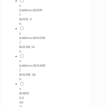
s
batériou BL1015
/
BL1016: 11
h
s
batériou BL1020B
/
BL1021B: 14
h
s
batériou BL1040B
/
BL1041B: 28
h
s
BL1850
5,0
Ah
(1