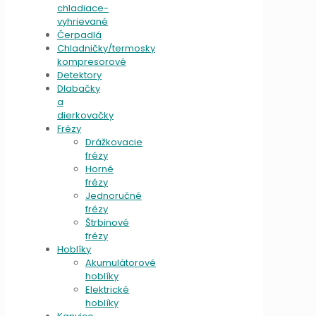
chladiace-
vyhrievané
Čerpadlá
Chladničky/termosky
kompresorové
Detektory
Dlabačky
a
dierkovačky
Frézy
Drážkovacie
frézy
Horné
frézy
Jednoručné
frézy
Štrbinové
frézy
Hoblíky
Akumulátorové
hoblíky
Elektrické
hoblíky