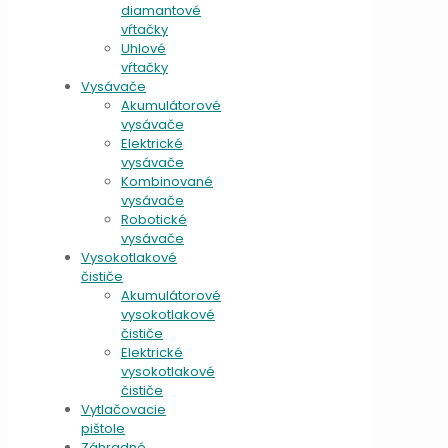
diamantové
vŕtačky
Uhlové
vŕtačky
Vysávače
Akumulátorové
vysávače
Elektrické
vysávače
Kombinované
vysávače
Robotické
vysávače
Vysokotlakové
čističe
Akumulátorové
vysokotlakové
čističe
Elektrické
vysokotlakové
čističe
Vytlačovacie
pištole
Záhradné