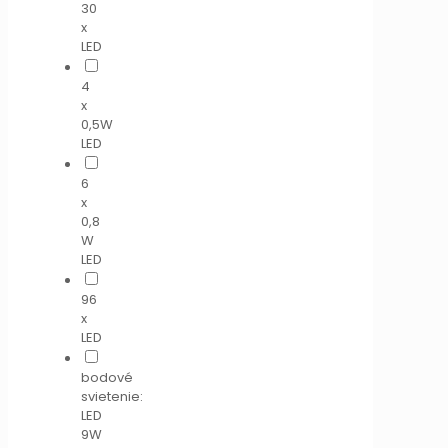
30
x
LED
4
x
0,5W
LED
6
x
0,8
W
LED
96
x
LED
bodové
svietenie:
LED
9W