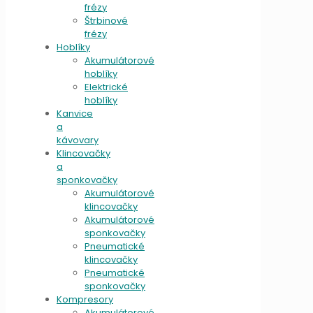
frézy
Štrbinové
frézy
Hoblíky
Akumulátorové
hoblíky
Elektrické
hoblíky
Kanvice
a
kávovary
Klincovačky
a
sponkovačky
Akumulátorové
klincovačky
Akumulátorové
sponkovačky
Pneumatické
klincovačky
Pneumatické
sponkovačky
Kompresory
Akumulátorové