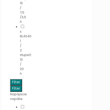
15
/
7,5
/3,5
h
s
BL4040
1
/
2
stupeň:
10
/
20
h
Filter
Filter
Napájacie
napätie