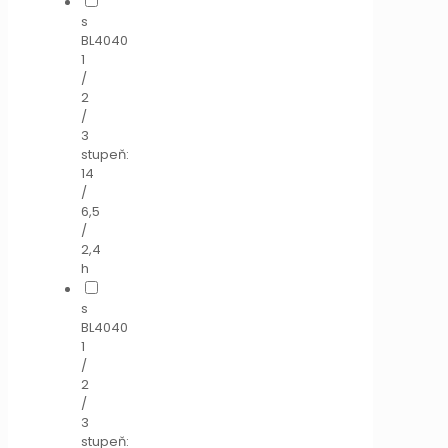
s
BL4040
1
/
2
/
3
stupeň:
14
/
6,5
/
2,4
h
s
BL4040
1
/
2
/
3
stupeň: