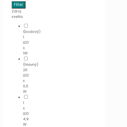
Filter
Zdroj
svetla
(bodový)
1
LED
x
1W
(hlavný)
20
LED
x
0,5
W
1
x
LED
4,9
W