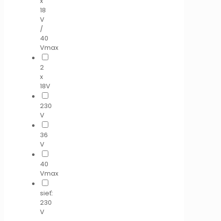
x
18
V
/
40
Vmax
2
x
18V
230
V
36
V
40
Vmax
sieť:
230
V