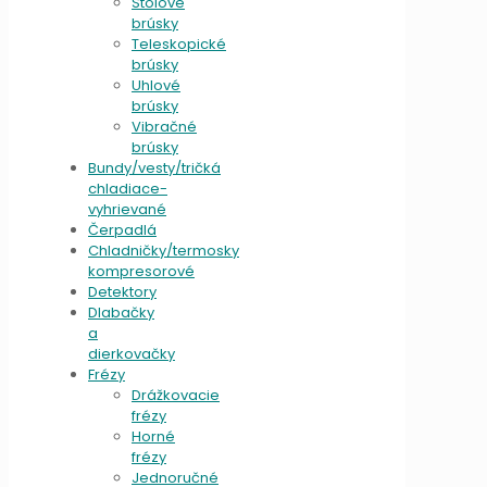
Stolové
brúsky
Teleskopické
brúsky
Uhlové
brúsky
Vibračné
brúsky
Bundy/vesty/tričká
chladiace-
vyhrievané
Čerpadlá
Chladničky/termosky
kompresorové
Detektory
Dlabačky
a
dierkovačky
Frézy
Drážkovacie
frézy
Horné
frézy
Jednoručné