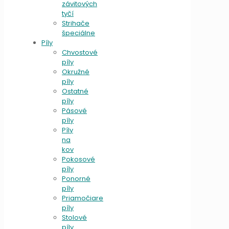
závitových
tyčí
Strihače
špeciálne
Píly
Chvostové
píly
Okružné
píly
Ostatné
píly
Pásové
píly
Píly
na
kov
Pokosové
píly
Ponorné
píly
Priamočiare
píly
Stolové
píly