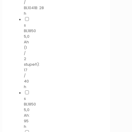
/
BL1041B: 28
h
s
BL1850
5,0
Ah
(1
/
2
stupeň):
17
/
40
h
s
BL1850
5,0
Ah:
95
h