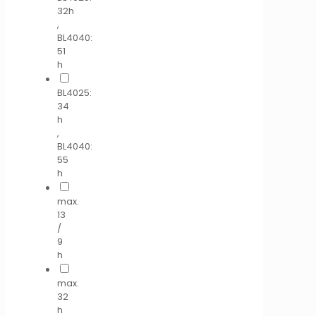
32h
,
BL4040:
51
h
BL4025:
34
h
,
BL4040:
55
h
max.
13
/
9
h
max.
32
h