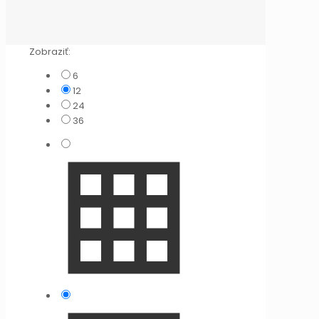
Zobraziť:
6
12
24
36