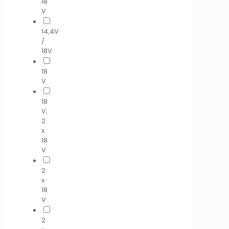
18
V
14,4V
/
18V
18
V
18
V,
2
x
18
V
2
x
18
V
2