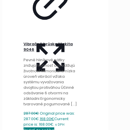
Vibračná brúska Makita
9046
Pevné hliníkové pätky
znižujú hlučnosť a predlžujú
životnosť Mimoriadne nízka
úroveň vibrácií vďaka
systému vyvažovania
dvojitou protiváhou Účinné
odsávanie 6 otvormi na
základni Ergonomicky
tvarované pogumované
[…]
287.00
€
Original price was:
287.00€.
168.00
€
Current
price is: 168.00€.
s DPH