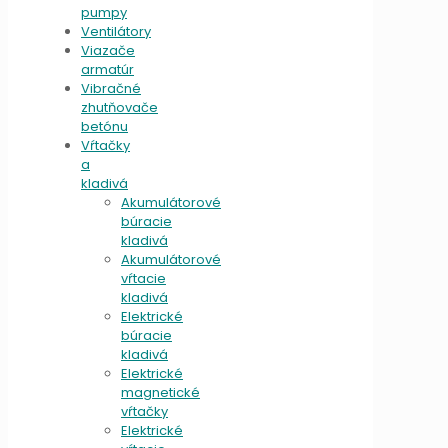
pumpy
Ventilátory
Viazače
armatúr
Vibračné
zhutňovače
betónu
Vŕtačky
a
kladivá
Akumulátorové
búracie
kladivá
Akumulátorové
vŕtacie
kladivá
Elektrické
búracie
kladivá
Elektrické
magnetické
vŕtačky
Elektrické