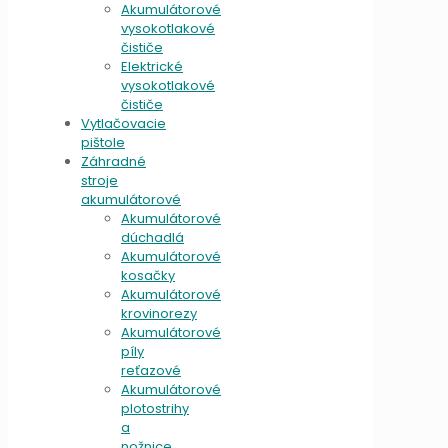
Akumulátorové
vysokotlakové
čističe
Elektrické
vysokotlakové
čističe
Vytlačovacie
pištole
Záhradné
stroje
akumulátorové
Akumulátorové
dúchadlá
Akumulátorové
kosačky
Akumulátorové
krovinorezy
Akumulátorové
píly
reťazové
Akumulátorové
plotostrihy
a
nožnice