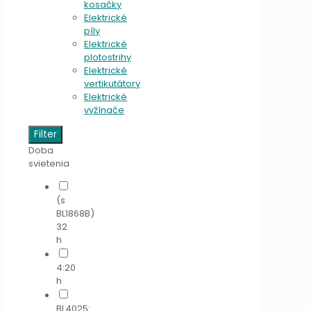
kosačky
Elektrické
píly
Elektrické
plotostrihy
Elektrické
vertikutátory
Elektrické
vyžínače
Filter
Doba
svietenia
(s
BL1868B)
32
h
4:20
h
BL4025: