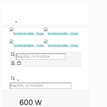
Potrebujete poradiť?
+421 909 118 344
info@tvojenaradie.sk
✕
600 W