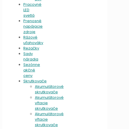
Pracovné
LED
svetlá
Prenosné
napájacie
zdroje
Rázové
uťahováky
Rezačky
Sady
náradia
Sezónne
akčné
ceny
Skrutkovače
Akumulátorové
skrutkovače
Akumulátorové
vŕtacie
skrutkovače
Akumulátorové
vŕtacie
skrutkovače