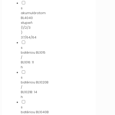
s
akumulárotom
BL4040
stupeň
(1/2/3
)
37/64/64
s
batériou BL1015
/
BL1016: 11
h
s
batériou BL1020B
/
BL1021B: 14
h
s
batériou BL1040B