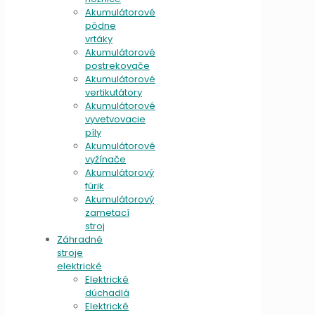
Akumulátorové
pôdne
vrtáky
Akumulátorové
postrekovače
Akumulátorové
vertikutátory
Akumulátorové
vyvetvovacie
píly
Akumulátorové
vyžínače
Akumulátorový
fúrik
Akumulátorový
zametací
stroj
Záhradné
stroje
elektrické
Elektrické
dúchadlá
Elektrické