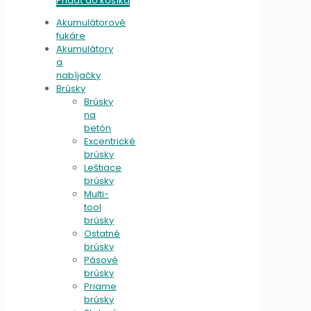
Pridať do košíka
Akumulátorové
fukáre
Akumulátory
a
nabíjačky
Brúsky
Brúsky
na
betón
Excentrické
brúsky
Leštiace
brúsky
Multi-
tool
brúsky
Ostatné
brúsky
Pásové
brúsky
Priame
brúsky