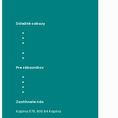
Dôležité odkazy
Všeobecné obchodné podmienky
Reklamačný poriadok
Poučenie o ochrane osobných
údajov a používaní cookies
Formulár na odstúpenie od zmluvy
Reklamačný formulár
Pre zákazníkov
Moje konto
Moje objednávky
Moje adresy
Zabudnuté heslo
Zastihnete nás
Kaplna 576, 900 84 Kaplna