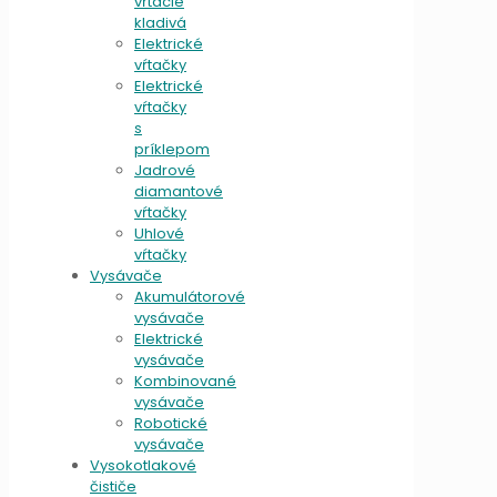
vŕtacie
kladivá
Elektrické
vŕtačky
Elektrické
vŕtačky
s
príklepom
Jadrové
diamantové
vŕtačky
Uhlové
vŕtačky
Vysávače
Akumulátorové
vysávače
Elektrické
vysávače
Kombinované
vysávače
Robotické
vysávače
Vysokotlakové
čističe