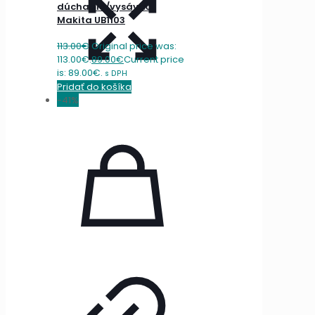
dúchadlo/vysávač
Makita UB1103
113.00
€
Original price was:
113.00€.
89.00
€
Current price
is: 89.00€.
s DPH
Pridať do košíka
-41%