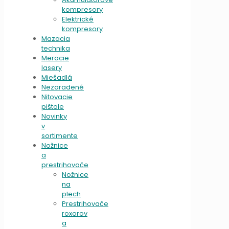
kompresory
Elektrické
kompresory
Mazacia
technika
Meracie
lasery
Miešadlá
Nezaradené
Nitovacie
pištole
Novinky
v
sortimente
Nožnice
a
prestrihovače
Nožnice
na
plech
Prestrihovače
roxorov
a