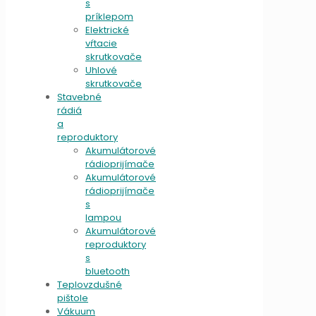
s
príklepom
Elektrické
vŕtacie
skrutkovače
Uhlové
skrutkovače
Stavebné
rádiá
a
reproduktory
Akumulátorové
rádioprijímače
Akumulátorové
rádioprijímače
s
lampou
Akumulátorové
reproduktory
s
bluetooth
Teplovzdušné
pištole
Vákuum