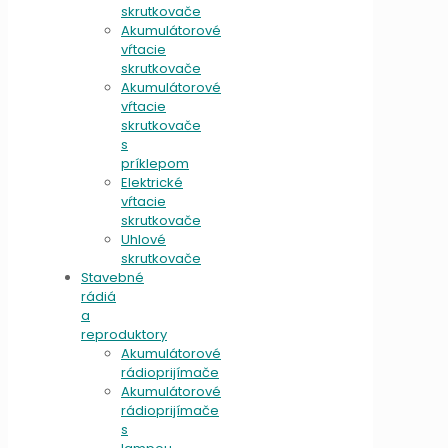
skrutkovače
Akumulátorové
vŕtacie
skrutkovače
Akumulátorové
vŕtacie
skrutkovače
s
príklepom
Elektrické
vŕtacie
skrutkovače
Uhlové
skrutkovače
Stavebné
rádiá
a
reproduktory
Akumulátorové
rádioprijímače
Akumulátorové
rádioprijímače
s