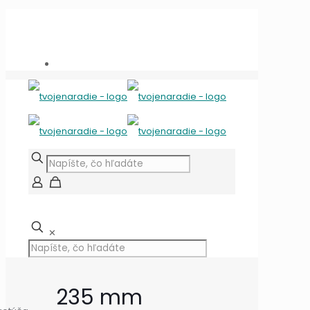
Potrebujete poradiť?
+421 909 118 344
info@tvojenaradie.sk
✕
235 mm