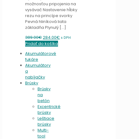
možnosťou pripojenia na
vysávač Nastavenie hĺbky
rezu na princípe svorky
Pevná hliníková liata
základňa Plynulý
[…]
Original
Current
389.00
€
284.00
€
s DPH
price
price
Pridať do košíka
was:
is:
Akumulátorové
389.00€.
284.00€.
fukáre
Akumulátory
a
nabíjačky
Brúsky
Brúsky
na
betón
Excentrické
brúsky
Leštiace
brúsky
Multi-
tool