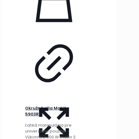
Okružná píla Makita
5903R
Ľahká manipulácia pre
univerzálne použitie
Výkonný 2 000 W motor S