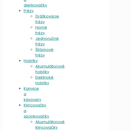
dierkovačky
Frézy
Drážkovacie
frézy
Horné
frézy
Jednoručné
frézy
Štrbinové
frézy
Hoblíky
Akumulátorové
hoblíky
Elektrické
hoblíky
Kanvice
a
kávovary
Klincovačky
a
sponkovačky
Akumulátorové
klincovačky