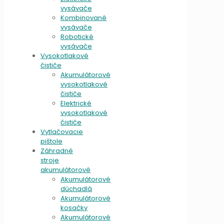
vysávače
Kombinované
vysávače
Robotické
vysávače
Vysokotlakové
čističe
Akumulátorové
vysokotlakové
čističe
Elektrické
vysokotlakové
čističe
Vytlačovacie
pištole
Záhradné
stroje
akumulátorové
Akumulátorové
dúchadlá
Akumulátorové
kosačky
Akumulátorové