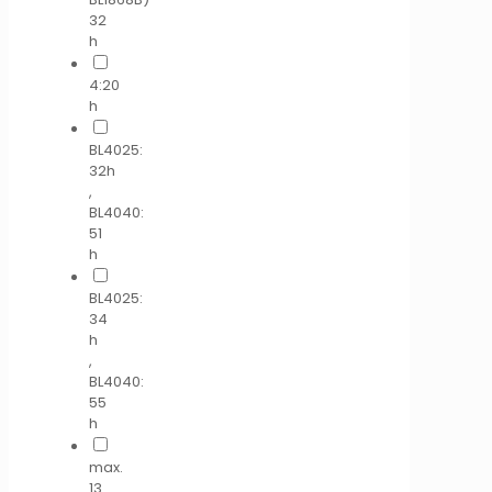
32
h
4:20
h
BL4025:
32h
,
BL4040:
51
h
BL4025:
34
h
,
BL4040:
55
h
max.
13