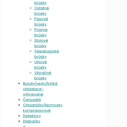
brúsky
Ostatné
brúsky
Pásové
brúsky
Priame
brúsky
Stolové
brúsky
Teleskopické
brúsky
Uhlové
brúsky
Vibračné
brúsky
Bundy/vesty/tričká
chladiace-
vyhrievané
Čerpadlá
Chladničky/termosky
kompresorové
Detektory
Dlabačky
a