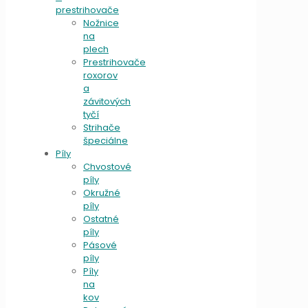
prestrihovače
Nožnice
na
plech
Prestrihovače
roxorov
a
závitových
tyčí
Strihače
špeciálne
Píly
Chvostové
píly
Okružné
píly
Ostatné
píly
Pásové
píly
Píly
na
kov