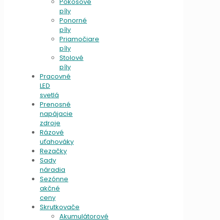
Pokosové
píly
Ponorné
píly
Priamočiare
píly
Stolové
píly
Pracovné
LED
svetlá
Prenosné
napájacie
zdroje
Rázové
uťahováky
Rezačky
Sady
náradia
Sezónne
akčné
ceny
Skrutkovače
Akumulátorové