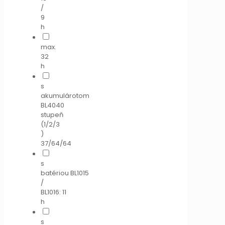
/
9
h
max.
32
h
s
akumulárotom
BL4040
stupeň
(1/2/3
)
37/64/64
s
batériou BL1015
/
BL1016: 11
h
s