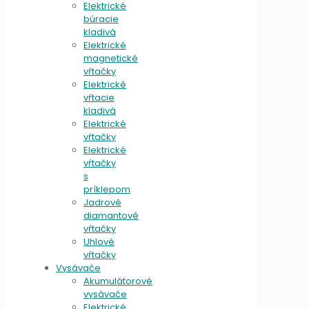
Elektrické
búracie
kladivá
Elektrické
magnetické
vŕtačky
Elektrické
vŕtacie
kladivá
Elektrické
vŕtačky
Elektrické
vŕtačky
s
príklepom
Jadrové
diamantové
vŕtačky
Uhlové
vŕtačky
Vysávače
Akumulátorové
vysávače
Elektrické