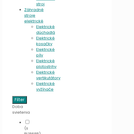
stroj
Záhradné
stroje
elektrické
Elektrické
dúchadlá
Elektrické
kosačky
Elektrické
píly
Elektrické
plotostrihy
Elektrické
vertikutátory
Elektrické
vyžínače
Filter
Doba
svietenia
(s
BL1868B)