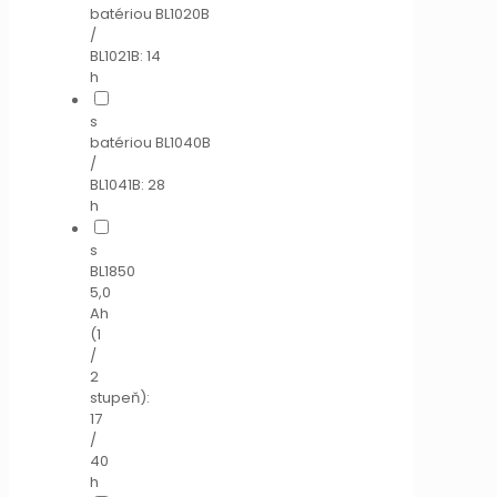
batériou BL1020B
/
BL1021B: 14
h
s
batériou BL1040B
/
BL1041B: 28
h
s
BL1850
5,0
Ah
(1
/
2
stupeň):
17
/
40
h