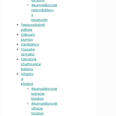
lampou
Akumulátorové
reproduktory
s
bluetooth
Teplovzdušné
pištole
Vákuum
pumpy
Ventilátory
Viazače
armatúr
Vibračné
zhutňovače
betónu
Vŕtačky
a
kladivá
Akumulátorové
búracie
kladivá
Akumulátorové
vŕtacie
kladivá