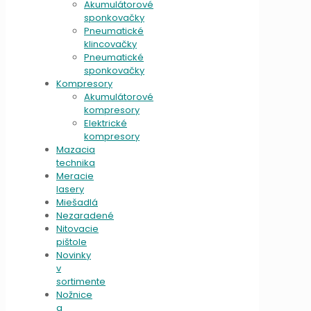
Akumulátorové
sponkovačky
Pneumatické
klincovačky
Pneumatické
sponkovačky
Kompresory
Akumulátorové
kompresory
Elektrické
kompresory
Mazacia
technika
Meracie
lasery
Miešadlá
Nezaradené
Nitovacie
pištole
Novinky
v
sortimente
Nožnice
a