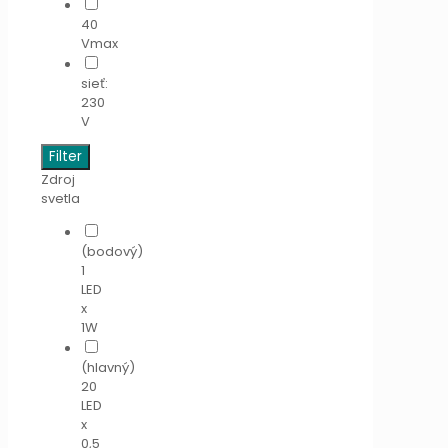
40
Vmax
sieť:
230
V
Filter
Zdroj
svetla
(bodový)
1
LED
x
1W
(hlavný)
20
LED
x
0,5