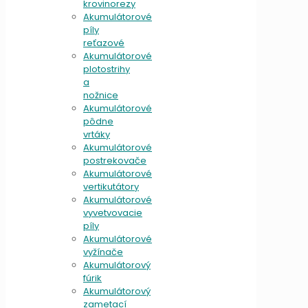
krovinorezy
Akumulátorové
píly
reťazové
Akumulátorové
plotostrihy
a
nožnice
Akumulátorové
pôdne
vrtáky
Akumulátorové
postrekovače
Akumulátorové
vertikutátory
Akumulátorové
vyvetvovacie
píly
Akumulátorové
vyžínače
Akumulátorový
fúrik
Akumulátorový
zametací