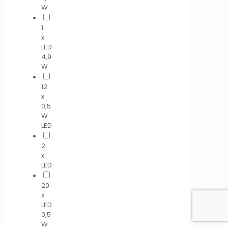
W
1
x
LED
4,9
W
12
x
0,5
W
LED
2
x
LED
20
x
LED
0,5
W