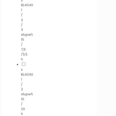
s
BL4040
1
/
2
/
3
stupeň:
15
/
7,5
/3,5
h
s
BL4040
1
/
2
stupeň:
10
/
20
h