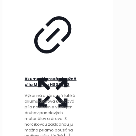
Akumulátorová okružná
píla Makita HS009GZ
Výkonná a zároveň ľahká
akumulátorová kotúčová
píla na rezanie všetkých
druhov panelových
materiálov a dreva. S
horčíkovou základňou ju
možno priamo použiť na
vodiacu lištu. Veľká
[…]