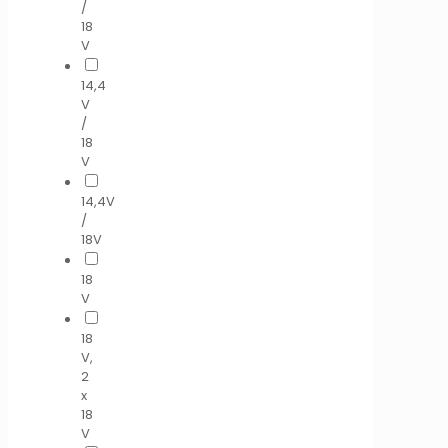
/
18
V
14,4
V
/
18
V
14,4V
/
18V
18
V
18
V,
2
x
18
V