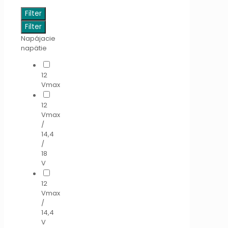
Filter
Filter
Napájacie
napätie
12
Vmax
12
Vmax
/
14,4
/
18
V
12
Vmax
/
14,4
V