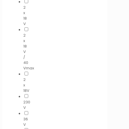
2
x
18
V
2
x
18
V
/
40
Vmax
2
x
18V
230
V
36
V