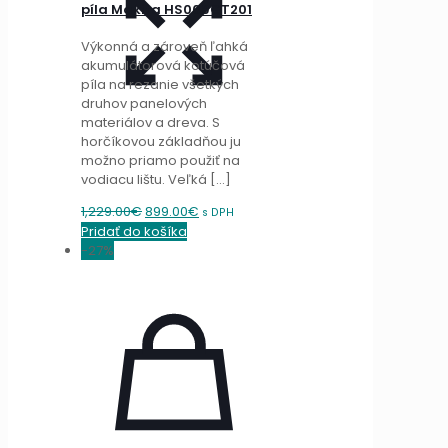
píla Makita HS009GT201
Výkonná a zároveň ľahká
akumulátorová kotúčová
píla na rezanie všetkých
druhov panelových
materiálov a dreva. S
horčíkovou základňou ju
možno priamo použiť na
vodiacu lištu. Veľká
[…]
Original
Current
1,229.00
€
899.00
€
s DPH
price
price
Pridať do košíka
was:
is:
-27%
1,229.00€.
899.00€.