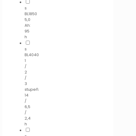
s
BL1850
5,0
Ah:
95
h
s
BL4040
1
/
2
/
3
stupeň:
14
/
6,5
/
2,4
h