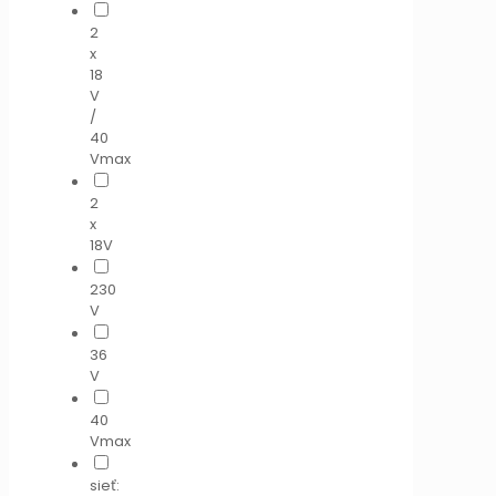
2
x
18
V
/
40
Vmax
2
x
18V
230
V
36
V
40
Vmax
sieť: