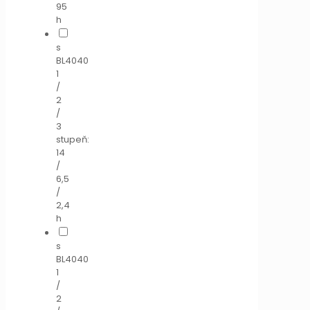
95
h
s
BL4040
1
/
2
/
3
stupeň:
14
/
6,5
/
2,4
h
s
BL4040
1
/
2