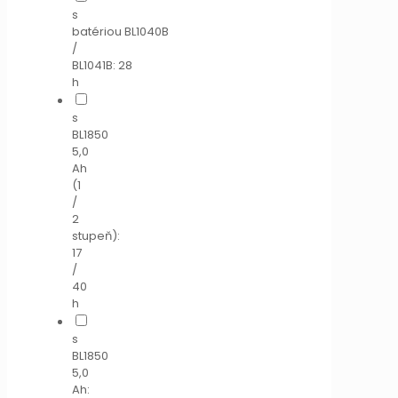
s
batériou BL1040B
/
BL1041B: 28
h
s
BL1850
5,0
Ah
(1
/
2
stupeň):
17
/
40
h
s
BL1850
5,0
Ah: