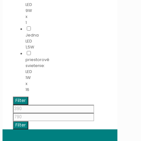
LED
9W
x
1
Jedna
LED
1,5W
priestorové
svietenie:
LED
1W
x
16
Filter
Minimálna
cena
Maximálna
cena
Filter