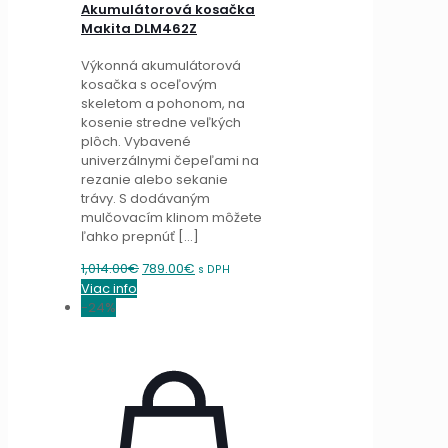
Akumulátorová kosačka
Makita DLM462Z
Výkonná akumulátorová
kosačka s oceľovým
skeletom a pohonom, na
kosenie stredne veľkých
plôch. Vybavené
univerzálnymi čepeľami na
rezanie alebo sekanie
trávy. S dodávaným
mulčovacím klinom môžete
ľahko prepnúť
[…]
Original
Current
1,014.00
€
789.00
€
s DPH
price
price
Viac info
was:
is:
-24%
1,014.00€.
789.00€.