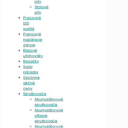
píly
Stolové
píly
Pracovné
LED
svetlá
Prenosné
napájacie
zdroje
Rázové
uťahováky
Rezačky
Sady
náradia
Sezónne
akčné
ceny
Skrutkovače
Akumulátorové
skrutkovače
Akumulátorové
vŕtacie
skrutkovače
Akumulátorové