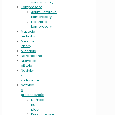
sponkovačky
Kompresory
Akumulátorové
kompresory
Elektrické
kompresory
Mazacia
technika
Meracie
lasery
Miešadlá
Nezaradené
Nitovacie
pištole
Novinky
v
sortimente
Nožnice
a
prestrihovače
Nožnice
na
plech
Prestrihovače