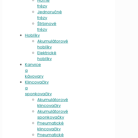
Horné
frézy
Jednoručné
frézy
Štrbinové
frézy
Hoblíky
Akumulátorové
hoblíky
Elektrické
hoblíky
Kanvice
a
kávovary
Klincovačky
a
sponkovačky
Akumulátorové
klincovačky
Akumulátorové
sponkovačky
Pneumatické
klincovačky
Pneumatické