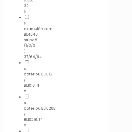
max.
32
h
s
akumulárotom
BL4040
stupeň
(1/2/3
)
37/64/64
s
batériou BL1015
/
BL1016: 11
h
s
batériou BL1020B
/
BL1021B: 14
h