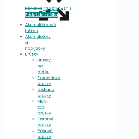
Original
Current
564.00
€
430.00
€
s DPH
price
price
Pridať do košíka
was:
is:
Akumulátorové
564.00€.
430.00€.
fukáre
Akumulátory
a
nabíjačky
Brúsky
Brúsky
na
betón
Excentrické
brúsky
Leštiace
brúsky
Multi-
tool
brúsky
Ostatné
brúsky
Pásové
brúsky