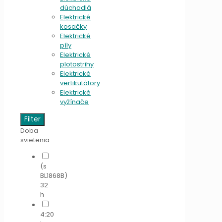
dúchadlá
Elektrické
kosačky
Elektrické
píly
Elektrické
plotostrihy
Elektrické
vertikutátory
Elektrické
vyžínače
Filter
Doba
svietenia
(s
BL1868B)
32
h
4:20