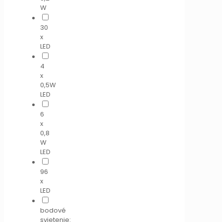
W
30
x
LED
4
x
0,5W
LED
6
x
0,8
W
LED
96
x
LED
bodové
svietenie: