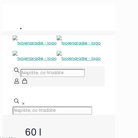
Potrebujete poradiť?
+421 909 118 344
info@tvojenaradie.sk
✕
60 l