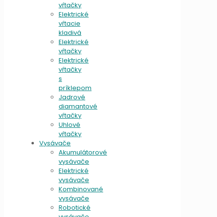
vŕtačky
Elektrické
vŕtacie
kladivá
Elektrické
vŕtačky
Elektrické
vŕtačky
s
príklepom
Jadrové
diamantové
vŕtačky
Uhlové
vŕtačky
Vysávače
Akumulátorové
vysávače
Elektrické
vysávače
Kombinované
vysávače
Robotické
vysávače