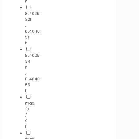
h
BL4025:
32h
,
BL4040:
51
h
BL4025:
34
h
,
BL4040:
55
h
max.
13
/
9
h