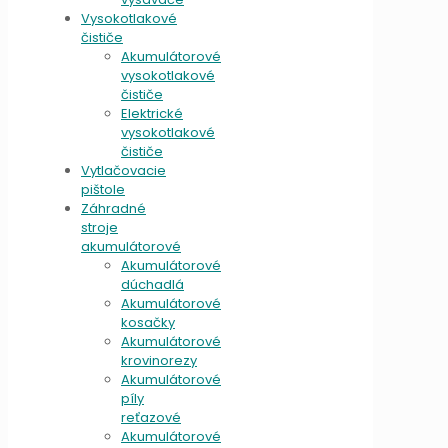
Vysokotlakové
čističe
Akumulátorové
vysokotlakové
čističe
Elektrické
vysokotlakové
čističe
Vytlačovacie
pištole
Záhradné
stroje
akumulátorové
Akumulátorové
dúchadlá
Akumulátorové
kosačky
Akumulátorové
krovinorezy
Akumulátorové
píly
reťazové
Akumulátorové