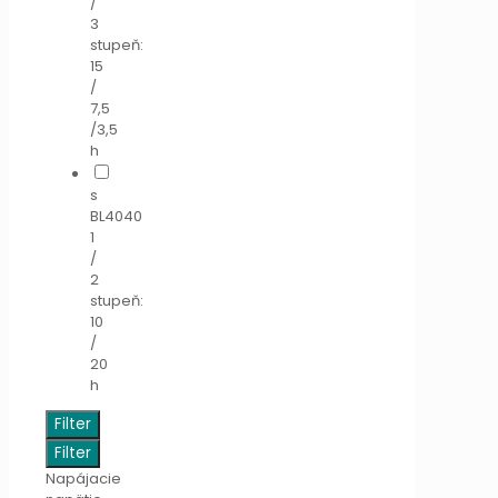
/
3
stupeň:
15
/
7,5
/3,5
h
s
BL4040
1
/
2
stupeň:
10
/
20
h
Filter
Filter
Napájacie