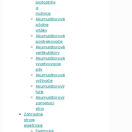
plotostrihy
a
nožnice
Akumulátorové
pôdne
vrtáky
Akumulátorové
postrekovače
Akumulátorové
vertikutátory
Akumulátorové
vyvetvovacie
píly
Akumulátorové
vyžínače
Akumulátorový
fúrik
Akumulátorový
zametací
stroj
Záhradné
stroje
elektrické
Elektrické