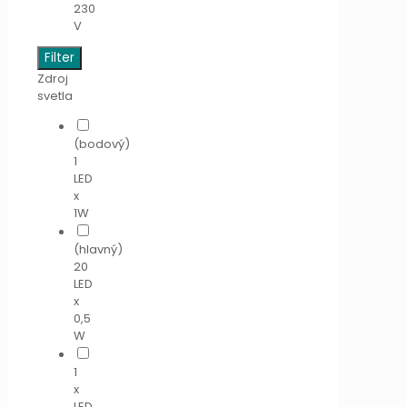
230
V
Filter
Zdroj
svetla
(bodový)
1
LED
x
1W
(hlavný)
20
LED
x
0,5
W
1
x
LED