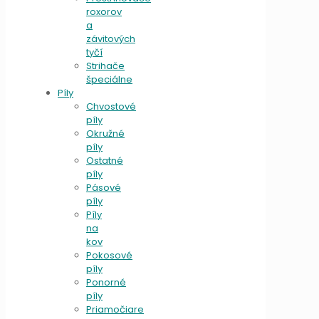
roxorov
a
závitových
tyčí
Strihače
špeciálne
Píly
Chvostové
píly
Okružné
píly
Ostatné
píly
Pásové
píly
Píly
na
kov
Pokosové
píly
Ponorné
píly
Priamočiare