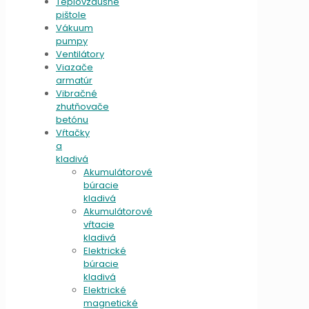
Teplovzdušné
pištole
Vákuum
pumpy
Ventilátory
Viazače
armatúr
Vibračné
zhutňovače
betónu
Vŕtačky
a
kladivá
Akumulátorové
búracie
kladivá
Akumulátorové
vŕtacie
kladivá
Elektrické
búracie
kladivá
Elektrické
magnetické