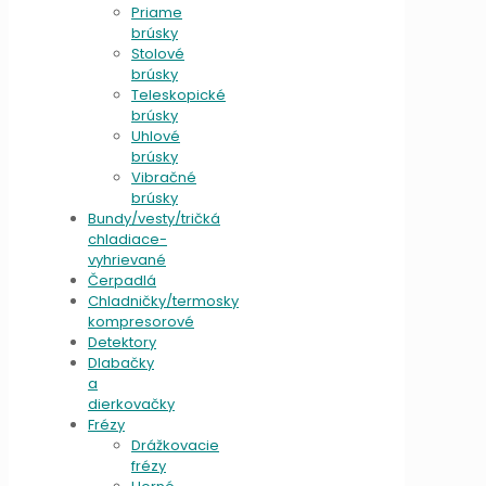
Priame
brúsky
Stolové
brúsky
Teleskopické
brúsky
Uhlové
brúsky
Vibračné
brúsky
Bundy/vesty/tričká
chladiace-
vyhrievané
Čerpadlá
Chladničky/termosky
kompresorové
Detektory
Dlabačky
a
dierkovačky
Frézy
Drážkovacie
frézy