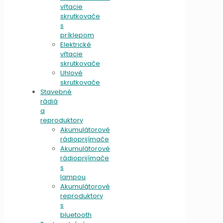
vŕtacie
skrutkovače
s
príklepom
Elektrické
vŕtacie
skrutkovače
Uhlové
skrutkovače
Stavebné
rádiá
a
reproduktory
Akumulátorové
rádioprijímače
Akumulátorové
rádioprijímače
s
lampou
Akumulátorové
reproduktory
s
bluetooth