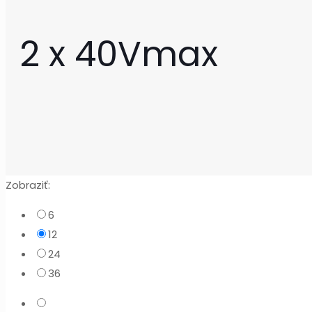
2 x 40Vmax
Zobraziť:
6
12
24
36