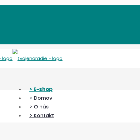
> E-shop
> Domov
> O nás
> Kontakt