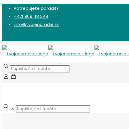
Potrebujete poradiť?
+421 909 118 344
info@tvojenaradie.sk
✕