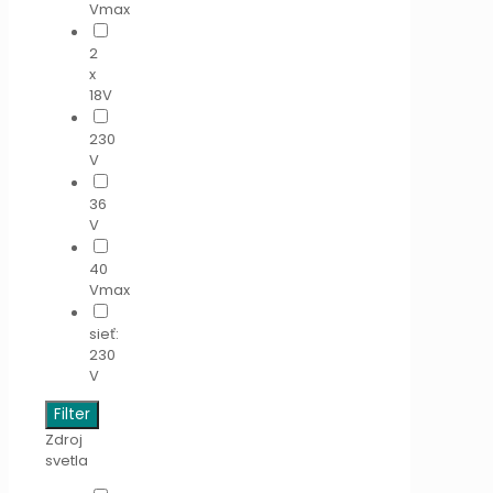
Vmax
2
x
18V
230
V
36
V
40
Vmax
sieť:
230
V
Filter
Zdroj
svetla