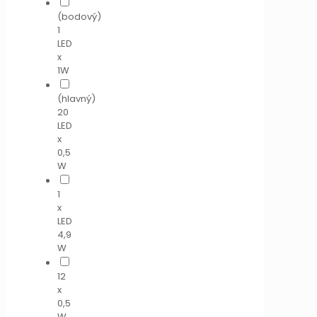
(bodový)
1
LED
x
1W
(hlavný)
20
LED
x
0,5
W
1
x
LED
4,9
W
12
x
0,5
W