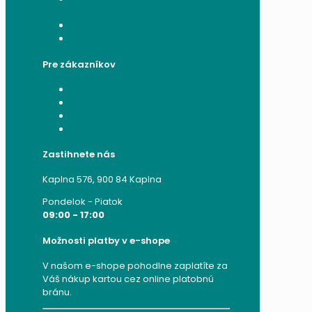
údajov a používaní cookies
Formulár na odstúpenie od zmluvy
Reklamačný formulár
Pre zákazníkov
Moje konto
Moje objednávky
Moje adresy
Zabudnuté heslo
Zastihnete nás
Kaplna 576, 900 84 Kaplna
Pondelok - Piatok
09:00 - 17:00
Možnosti platby v e-shope
V našom e-shope pohodlne zaplatíte za
Váš nákup kartou cez online platobnú
bránu.