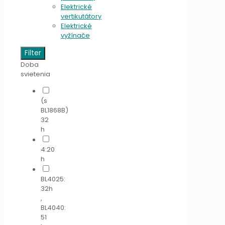
Elektrické
vertikutátory
Elektrické
vyžínače
Filter
Doba
svietenia
(s
BL1868B)
32
h
4:20
h
BL4025:
32h
,
BL4040:
51