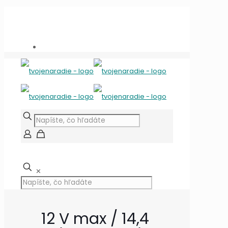
Potrebujete poradiť?
+421 909 118 344
info@tvojenaradie.sk
✕
12 V max / 14,4