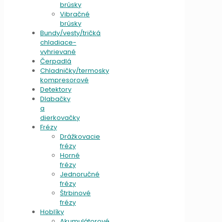
brúsky
Vibračné
brúsky
Bundy/vesty/tričká
chladiace-
vyhrievané
Čerpadlá
Chladničky/termosky
kompresorové
Detektory
Dlabačky
a
dierkovačky
Frézy
Drážkovacie
frézy
Horné
frézy
Jednoručné
frézy
Štrbinové
frézy
Hoblíky
Akumulátorové