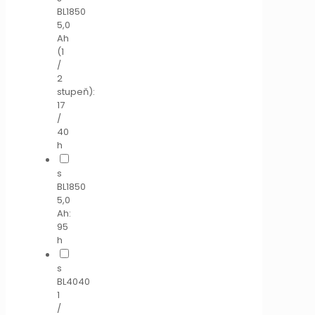
BL1850
5,0
Ah
(1
/
2
stupeň):
17
/
40
h
s
BL1850
5,0
Ah:
95
h
s
BL4040
1
/