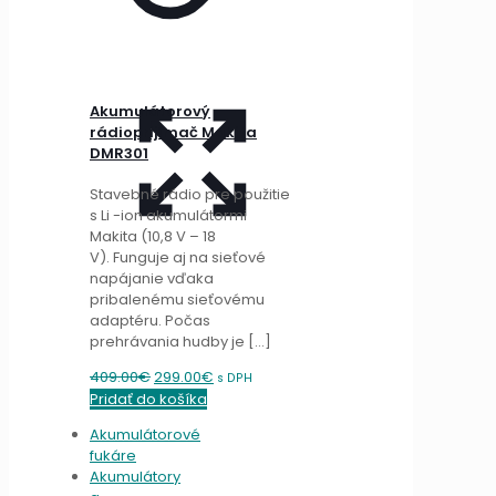
Akumulátorový
rádioprijímač Makita
DMR301
Stavebné rádio pre použitie
s Li -ion akumulátormi
Makita (10,8 V – 18
V). Funguje aj na sieťové
napájanie vďaka
pribalenému sieťovému
adaptéru. Počas
prehrávania hudby je
[…]
Original
Current
409.00
€
299.00
€
s DPH
price
price
Pridať do košíka
was:
is:
Akumulátorové
409.00€.
299.00€.
fukáre
Akumulátory