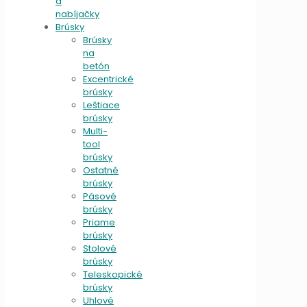
a
nabíjačky
Brúsky
Brúsky
na
betón
Excentrické
brúsky
Leštiace
brúsky
Multi-
tool
brúsky
Ostatné
brúsky
Pásové
brúsky
Priame
brúsky
Stolové
brúsky
Teleskopické
brúsky
Uhlové