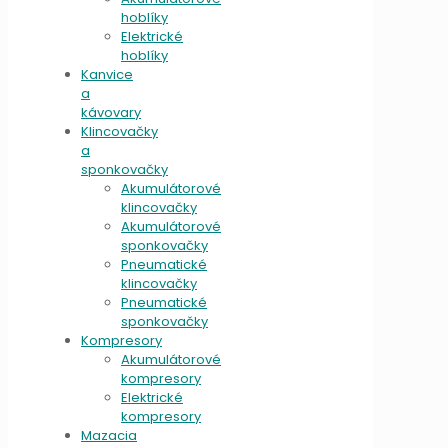
hoblíky
Elektrické
hoblíky
Kanvice
a
kávovary
Klincovačky
a
sponkovačky
Akumulátorové
klincovačky
Akumulátorové
sponkovačky
Pneumatické
klincovačky
Pneumatické
sponkovačky
Kompresory
Akumulátorové
kompresory
Elektrické
kompresory
Mazacia