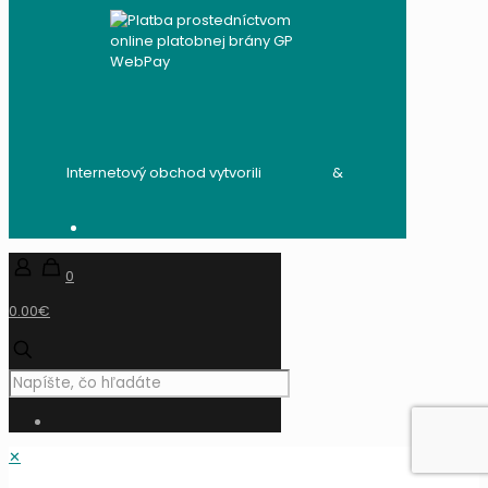
Internetový obchod vytvorili
audito.sk
&
mandzik.sk
0
0.00€
✕