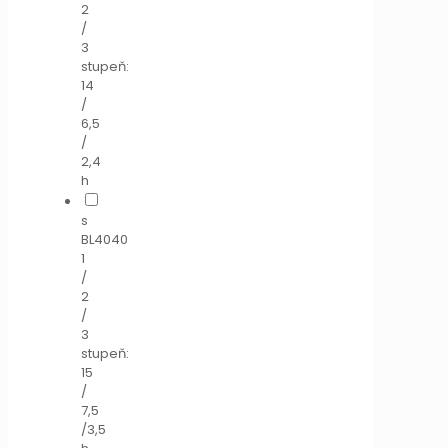
2
/
3
stupeň:
14
/
6,5
/
2,4
h
s
BL4040
1
/
2
/
3
stupeň:
15
/
7,5
/3,5