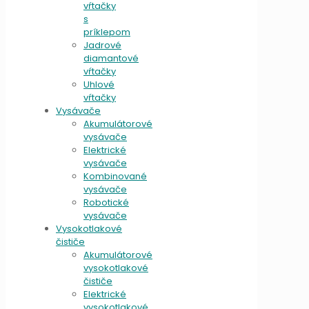
vŕtačky
s
príklepom
Jadrové
diamantové
vŕtačky
Uhlové
vŕtačky
Vysávače
Akumulátorové
vysávače
Elektrické
vysávače
Kombinované
vysávače
Robotické
vysávače
Vysokotlakové
čističe
Akumulátorové
vysokotlakové
čističe
Elektrické
vysokotlakové