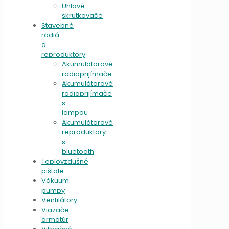
Uhlové
skrutkovače
Stavebné
rádiá
a
reproduktory
Akumulátorové
rádioprijímače
Akumulátorové
rádioprijímače
s
lampou
Akumulátorové
reproduktory
s
bluetooth
Teplovzdušné
pištole
Vákuum
pumpy
Ventilátory
Viazače
armatúr