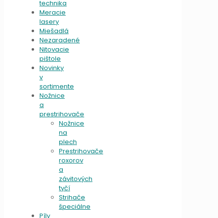
technika
Meracie
lasery
Miešadlá
Nezaradené
Nitovacie
pištole
Novinky
v
sortimente
Nožnice
a
prestrihovače
Nožnice
na
plech
Prestrihovače
roxorov
a
závitových
tyčí
Strihače
špeciálne
Píly