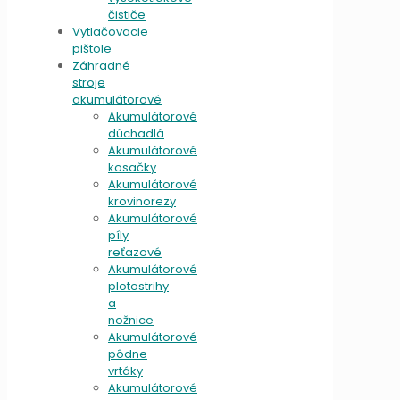
čističe
Vytlačovacie
pištole
Záhradné
stroje
akumulátorové
Akumulátorové
dúchadlá
Akumulátorové
kosačky
Akumulátorové
krovinorezy
Akumulátorové
píly
reťazové
Akumulátorové
plotostrihy
a
nožnice
Akumulátorové
pôdne
vrtáky
Akumulátorové