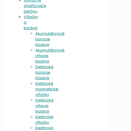
Vibračné
zhutňovače
betónu
Vŕtačky
a
kladivá
Akumulátorové
búracie
kladivá
Akumulátorové
vŕtacie
kladivá
Elektrické
búracie
kladivá
Elektrické
magnetické
vŕtačky
Elektrické
vŕtacie
kladivá
Elektrické
vŕtačky
Elektrické