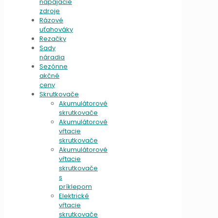
napájacie
zdroje
Rázové
uťahováky
Rezačky
Sady
náradia
Sezónne
akčné
ceny
Skrutkovače
Akumulátorové
skrutkovače
Akumulátorové
vŕtacie
skrutkovače
Akumulátorové
vŕtacie
skrutkovače
s
príklepom
Elektrické
vŕtacie
skrutkovače