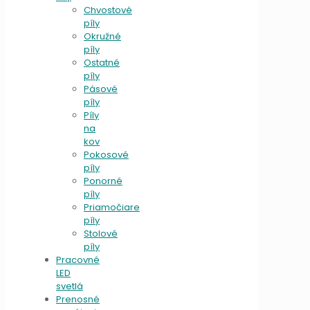
Chvostové
píly
Okružné
píly
Ostatné
píly
Pásové
píly
Píly
na
kov
Pokosové
píly
Ponorné
píly
Priamočiare
píly
Stolové
píly
Pracovné
LED
svetlá
Prenosné