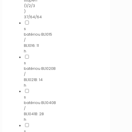
stupeň
(1/2/3
)
37/64/64
s
batériou BL1015
/
BL1016: 11
h
s
batériou BL1020B
/
BL1021B: 14
h
s
batériou BL1040B
/
BL1041B: 28
h
s