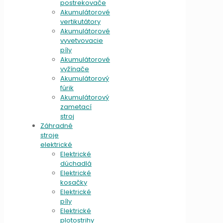
postrekovače
Akumulátorové
vertikutátory
Akumulátorové
vyvetvovacie
píly
Akumulátorové
vyžínače
Akumulátorový
fúrik
Akumulátorový
zametací
stroj
Záhradné
stroje
elektrické
Elektrické
dúchadlá
Elektrické
kosačky
Elektrické
píly
Elektrické
plotostrihy