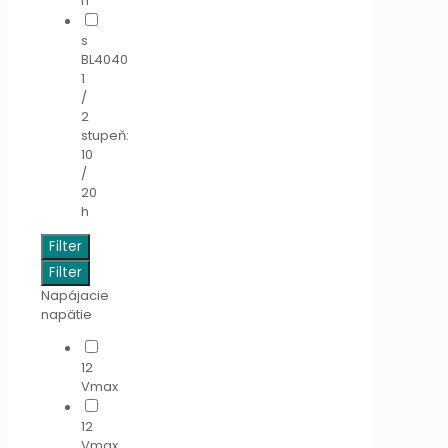
h
s
BL4040
1
/
2
stupeň:
10
/
20
h
Filter
Filter
Napájacie
napätie
12
Vmax
12
Vmax