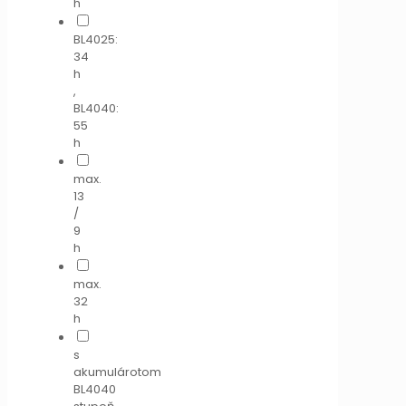
h
BL4025:
34
h
,
BL4040:
55
h
max.
13
/
9
h
max.
32
h
s
akumulárotom
BL4040