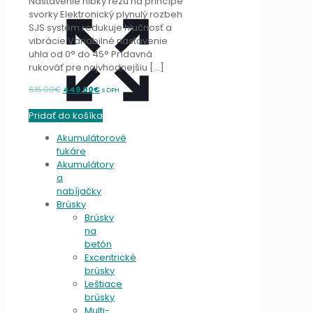
Nastavenie hĺbky rezu na princípe
svorky Elektronický plynulý rozbeh
SJS systém redukuje hlučnosť a
vibrácie Variabilné nastavenie
uhla od 0° do 45° Prídavná
rukoväť pre najvhodnejšiu
[…]
Original
Current
615.00
€
449.00
€
s DPH
price
price
Pridať do košíka
was:
is:
615.00€.
449.00€.
Akumulátorové
fukáre
Akumulátory
a
nabíjačky
Brúsky
Brúsky
na
betón
Excentrické
brúsky
Leštiace
brúsky
Multi-