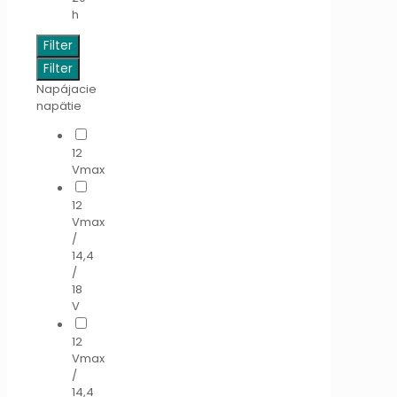
h
Filter
Filter
Napájacie
napätie
12
Vmax
12
Vmax
/
14,4
/
18
V
12
Vmax
/
14,4