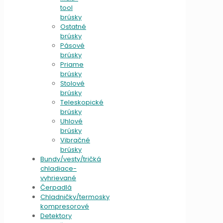
tool
brúsky
Ostatné
brúsky
Pásové
brúsky
Priame
brúsky
Stolové
brúsky
Teleskopické
brúsky
Uhlové
brúsky
Vibračné
brúsky
Bundy/vesty/tričká
chladiace-
vyhrievané
Čerpadlá
Chladničky/termosky
kompresorové
Detektory