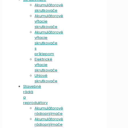
Akumulátorové
skrutkovače
Akumulátorové
vŕtacie
skrutkovače
Akumulátorové
vŕtacie
skrutkovače
s
príklepom
Elektrické
vŕtacie
skrutkovače
Uhlové
skrutkovače
Stavebné
rádiá
a
reproduktory
Akumulátorové
rádioprijímače
Akumulátorové
rádioprijímače