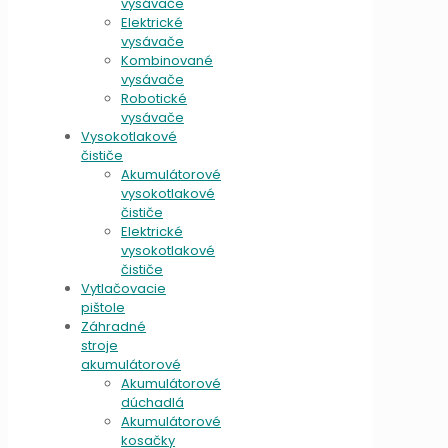
vysávače
Elektrické
vysávače
Kombinované
vysávače
Robotické
vysávače
Vysokotlakové
čističe
Akumulátorové
vysokotlakové
čističe
Elektrické
vysokotlakové
čističe
Vytlačovacie
pištole
Záhradné
stroje
akumulátorové
Akumulátorové
dúchadlá
Akumulátorové
kosačky