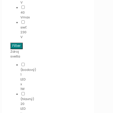
V
40
Vmax
sieť:
230
V
Filter
Zdroj
svetla
(bodový)
1
LED
x
1W
(hlavný)
20
LED