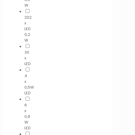
W
202
x
LED
0,2
W
30
x
LED
4
x
0,5W
LED
6
x
0,8
W
LED