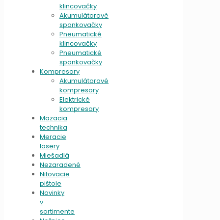
klincovačky
Akumulátorové
sponkovačky
Pneumatické
klincovačky
Pneumatické
sponkovačky
Kompresory
Akumulátorové
kompresory
Elektrické
kompresory
Mazacia
technika
Meracie
lasery
Miešadlá
Nezaradené
Nitovacie
pištole
Novinky
v
sortimente