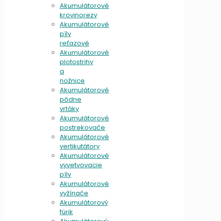
Akumulátorové
krovinorezy
Akumulátorové
píly
reťazové
Akumulátorové
plotostrihy
a
nožnice
Akumulátorové
pôdne
vrtáky
Akumulátorové
postrekovače
Akumulátorové
vertikutátory
Akumulátorové
vyvetvovacie
píly
Akumulátorové
vyžínače
Akumulátorový
fúrik