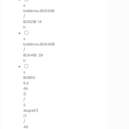
s
batériou BL1020B
/
BL1021B: 14
h
s
batériou BL1040B
/
BL1041B: 28
h
s
BL1850
5,0
Ah
(1
/
2
stupeň):
17
/
40