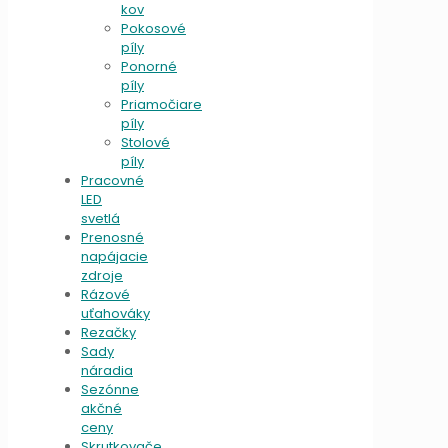
kov
Pokosové
píly
Ponorné
píly
Priamočiare
píly
Stolové
píly
Pracovné
LED
svetlá
Prenosné
napájacie
zdroje
Rázové
uťahováky
Rezačky
Sady
náradia
Sezónne
akčné
ceny
Skrutkovače