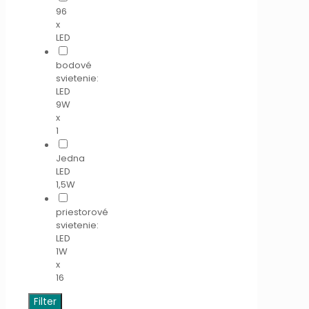
96
x
LED
bodové
svietenie:
LED
9W
x
1
Jedna
LED
1,5W
priestorové
svietenie:
LED
1W
x
16
Filter