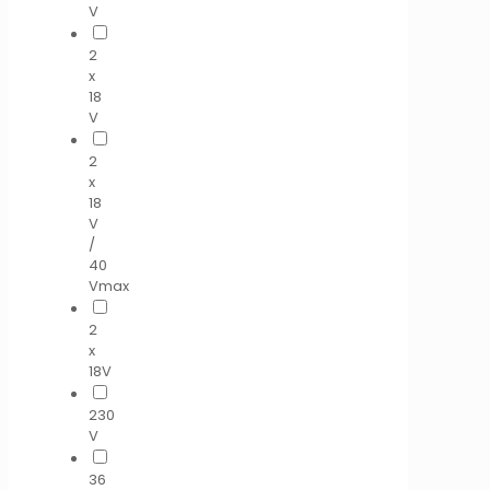
V
2
x
18
V
2
x
18
V
/
40
Vmax
2
x
18V
230
V
36