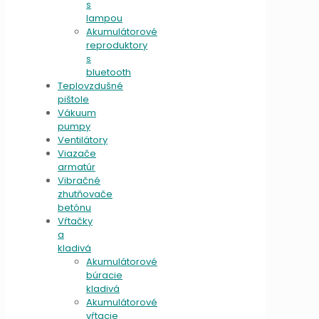
s
lampou
Akumulátorové
reproduktory
s
bluetooth
Teplovzdušné
pištole
Vákuum
pumpy
Ventilátory
Viazače
armatúr
Vibračné
zhutňovače
betónu
Vŕtačky
a
kladivá
Akumulátorové
búracie
kladivá
Akumulátorové
vŕtacie