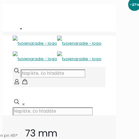
-27
Potrebujete poradiť?
+421 909 118 344
info@tvojenaradie.sk
✕
73 mm
n pri 45°