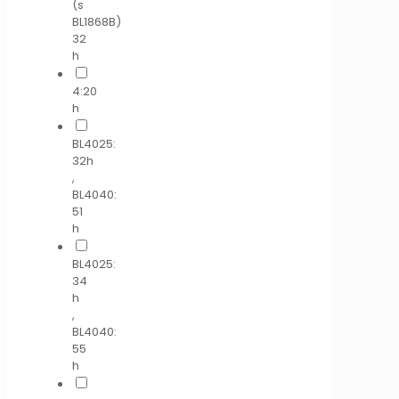
(s
BL1868B)
32
h
4:20
h
BL4025:
32h
,
BL4040:
51
h
BL4025:
34
h
,
BL4040:
55
h