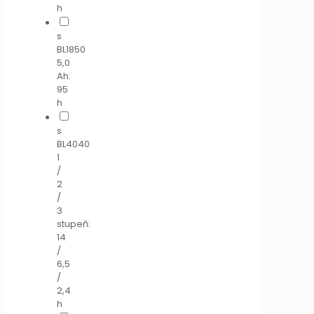
h
s
BL1850
5,0
Ah:
95
h
s
BL4040
1
/
2
/
3
stupeň:
14
/
6,5
/
2,4
h