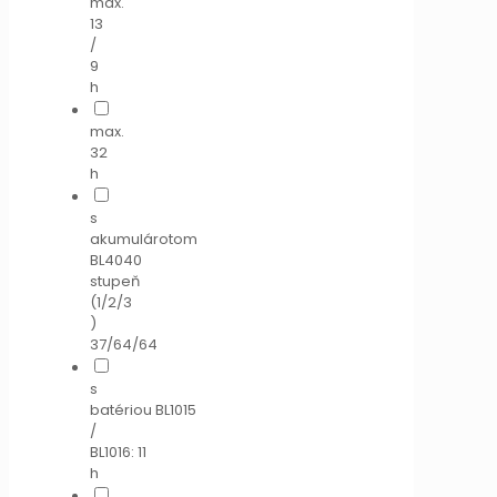
max.
13
/
9
h
max.
32
h
s
akumulárotom
BL4040
stupeň
(1/2/3
)
37/64/64
s
batériou BL1015
/
BL1016: 11
h