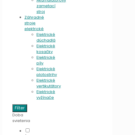
Akumulátorový
zametací
stroj
Záhradné
stroje
elektrické
Elektrické
dúchadlá
Elektrické
kosačky
Elektrické
píly
Elektrické
plotostrihy
Elektrické
vertikutátory
Elektrické
vyžínače
Filter
Doba
svietenia