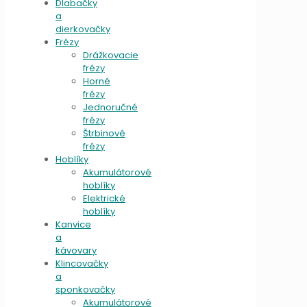
Dlabačky
a
dierkovačky
Frézy
Drážkovacie
frézy
Horné
frézy
Jednoručné
frézy
Štrbinové
frézy
Hoblíky
Akumulátorové
hoblíky
Elektrické
hoblíky
Kanvice
a
kávovary
Klincovačky
a
sponkovačky
Akumulátorové