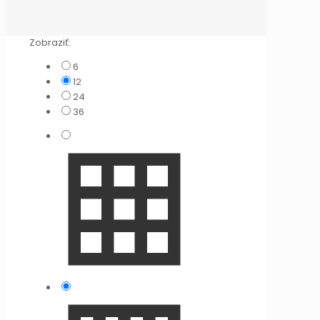
Zobraziť:
6
12
24
36