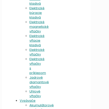
kladivá
Elektrické
búracie
kladivá
Elektrické
magnetické
vŕtačky
Elektrické
vŕtacie
kladivá
Elektrické
vŕtačky
Elektrické
vŕtačky
s
príklepom
Jadrové
diamantové
vŕtačky
Uhlové
vŕtačky
Vysávače
Akumulátorové