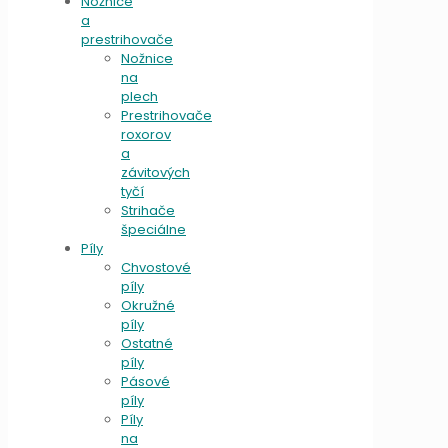
Nožnice
a
prestrihovače
Nožnice
na
plech
Prestrihovače
roxorov
a
závitových
tyčí
Strihače
špeciálne
Píly
Chvostové
píly
Okružné
píly
Ostatné
píly
Pásové
píly
Píly
na