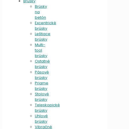
Brúsky
Brúsky
na
betón
Excentrické
brúsky
Leštiace
brúsky
Multi-
tool
brúsky
Ostatné
brúsky
Pásové
brúsky
Priame
brúsky
Stolové
brúsky
Teleskopické
brúsky
Uhlové
brúsky
Vibračné