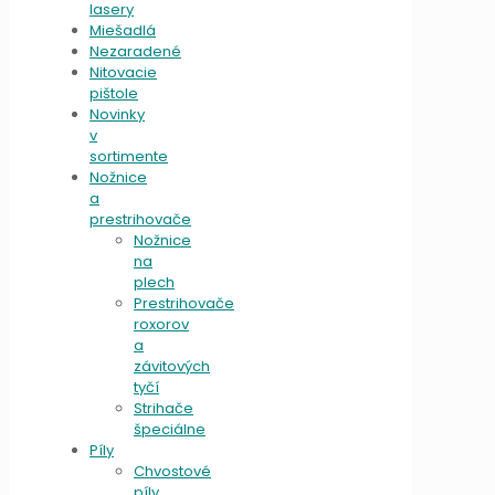
lasery
Miešadlá
Nezaradené
Nitovacie
pištole
Novinky
v
sortimente
Nožnice
a
prestrihovače
Nožnice
na
plech
Prestrihovače
roxorov
a
závitových
tyčí
Strihače
špeciálne
Píly
Chvostové
píly