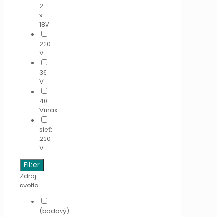
2
x
18V
230
V
36
V
40
Vmax
sieť:
230
V
Filter
Zdroj
svetla
(bodový)