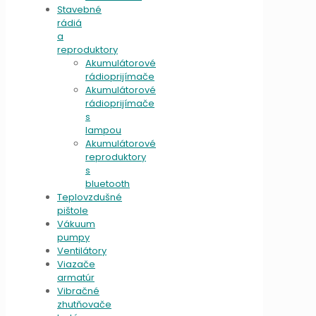
Stavebné
rádiá
a
reproduktory
Akumulátorové
rádioprijímače
Akumulátorové
rádioprijímače
s
lampou
Akumulátorové
reproduktory
s
bluetooth
Teplovzdušné
pištole
Vákuum
pumpy
Ventilátory
Viazače
armatúr
Vibračné
zhutňovače