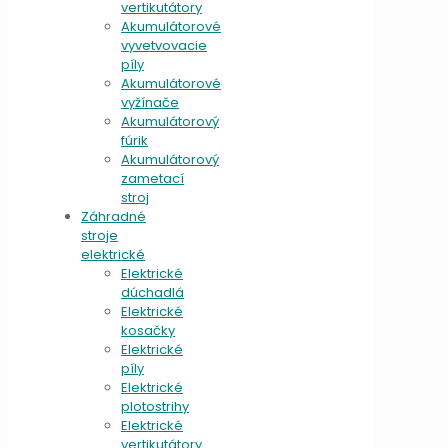
vertikutátory
Akumulátorové
vyvetvovacie
píly
Akumulátorové
vyžínače
Akumulátorový
fúrik
Akumulátorový
zametací
stroj
Záhradné
stroje
elektrické
Elektrické
dúchadlá
Elektrické
kosačky
Elektrické
píly
Elektrické
plotostrihy
Elektrické
vertikutátory