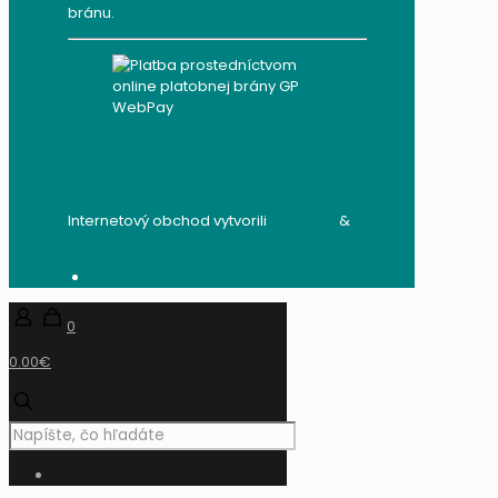
bránu.
Internetový obchod vytvorili
audito.sk
&
mandzik.sk
0
0.00€