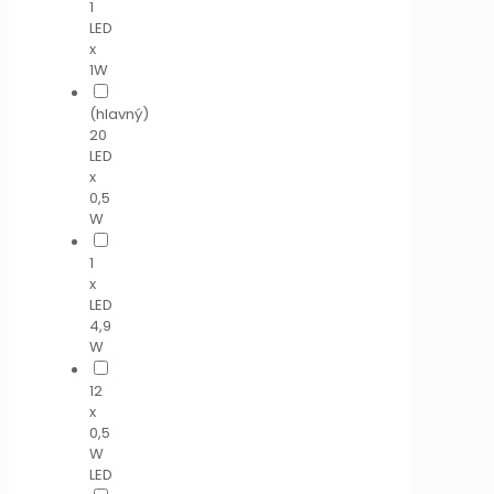
1
LED
x
1W
(hlavný)
20
LED
x
0,5
W
1
x
LED
4,9
W
12
x
0,5
W
LED