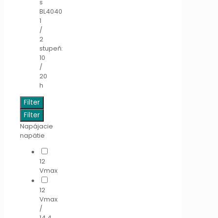
s
BL4040
1
/
2
stupeň:
10
/
20
h
Filter
Filter
Napájacie
napätie
12
Vmax
12
Vmax
/
14,4