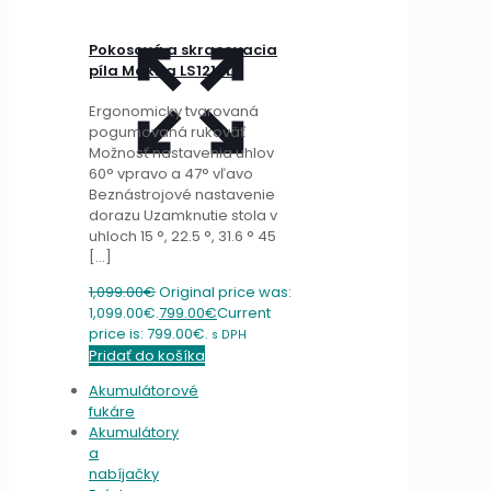
Pokosová a skracovacia
píla Makita LS1219L
Ergonomicky tvarovaná
pogumovaná rukoväť
Možnosť nastavenia uhlov
60° vpravo a 47° vľavo
Beznástrojové nastavenie
dorazu Uzamknutie stola v
uhloch 15 °, 22.5 °, 31.6 ° 45
[…]
1,099.00
€
Original price was:
1,099.00€.
799.00
€
Current
price is: 799.00€.
s DPH
Pridať do košíka
Akumulátorové
fukáre
Akumulátory
a
nabíjačky