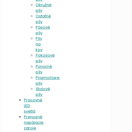
Okružné
píly
Ostatné
píly
Pásové
píly
Píly
na
kov
Pokosové
píly
Ponorné
píly
Priamočiare
píly
Stolové
píly
Pracovné
LED
svetlá
Prenosné
napájacie
zdroje