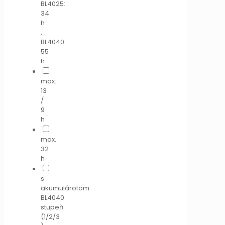
BL4025:
34
h
,
BL4040:
55
h
max.
13
/
9
h
max.
32
h
s
akumulárotom
BL4040
stupeň
(1/2/3