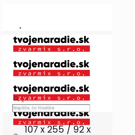
Potrebujete poradiť?
+421 909 118 344
info@tvojenaradie.sk
✕
107 x 255 / 92 x