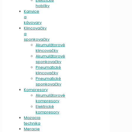
Elektrické
hoblíky
Kanvice
a
kávovary
Klincovačky
a
sponkovačky
Akumulátorové
klincovačky
Akumulátorové
sponkovačky
Pneumatické
klincovačky
Pneumatické
sponkovačky
Kompresory
Akumulátorové
kompresory
Elektrické
kompresory
Mazacia
technika
Meracie