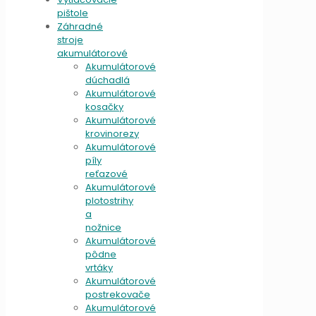
pištole
Záhradné
stroje
akumulátorové
Akumulátorové
dúchadlá
Akumulátorové
kosačky
Akumulátorové
krovinorezy
Akumulátorové
píly
reťazové
Akumulátorové
plotostrihy
a
nožnice
Akumulátorové
pôdne
vrtáky
Akumulátorové
postrekovače
Akumulátorové