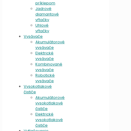
príklepom
Jadrové
diamantové
vŕtačky
Uhlové
vŕtačky
Vysávače
Akumulátorové
vysávače
Elektrické
vysávače
Kombinované
vysávače
Robotické
vysávače
Vysokotlakové
čističe
Akumulátorové
vysokotlakové
čističe
Elektrické
vysokotlakové
čističe
Vytlačovacie