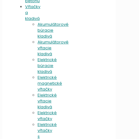
betónu
Vŕtačky
a
kladivá
Akumulátorové
búracie
kladivá
Akumulátorové
vŕtacie
kladivá
Elektrické
búracie
kladivá
Elektrické
magnetické
vŕtačky
Elektrické
vŕtacie
kladivá
Elektrické
vŕtačky
Elektrické
vŕtačky
s