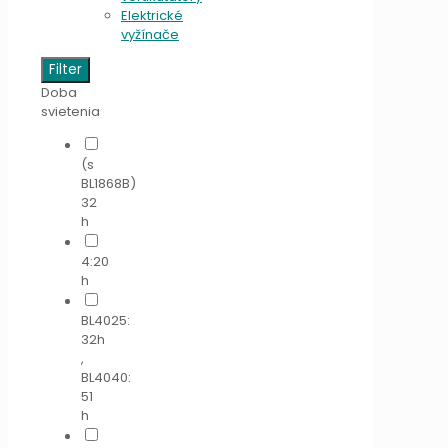
Elektrické
vyžínače
Filter
Doba
svietenia
(s
BL1868B)
32
h
4:20
h
BL4025:
32h
,
BL4040:
51
h