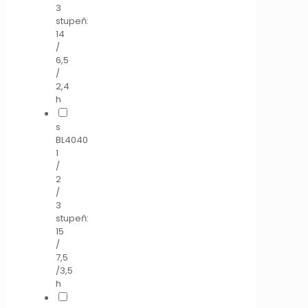
3
stupeň:
14
/
6,5
/
2,4
h
s
BL4040
1
/
2
/
3
stupeň:
15
/
7,5
/3,5
h