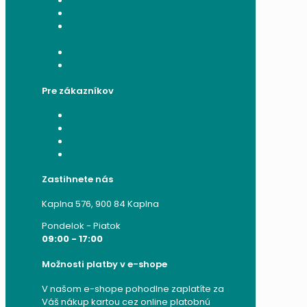
Všeobecné obchodné podmienky
Reklamačný poriadok
Poučenie o ochrane osobných
údajov a používaní cookies
Formulár na odstúpenie od zmluvy
Reklamačný formulár
Pre zákazníkov
Moje konto
Moje objednávky
Moje adresy
Zabudnuté heslo
Zastihnete nás
Kaplna 576, 900 84 Kaplna
Pondelok - Piatok
09:00 - 17:00
Možnosti platby v e-shope
V našom e-shope pohodlne zaplatíte za
Váš nákup kartou cez online platobnú