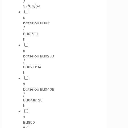
)
37/64/64
s
batériou BL1015
/
BL1016: 11
h
s
batériou BL1020B
/
BL1021B: 14
h
s
batériou BL1040B
/
BL1041B: 28
h
s
BL1850
5,0