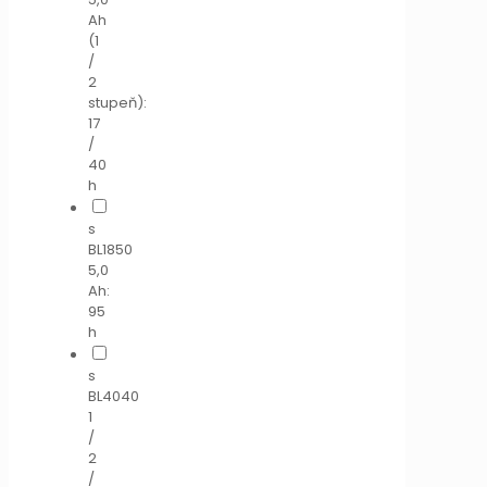
Ah
(1
/
2
stupeň):
17
/
40
h
s
BL1850
5,0
Ah:
95
h
s
BL4040
1
/
2
/