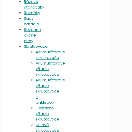
Rázové
uťahováky
Rezačky
Sady
náradia
Sezónne
akčné
ceny
Skrutkovače
Akumulátorové
skrutkovače
Akumulátorové
vŕtacie
skrutkovače
Akumulátorové
vŕtacie
skrutkovače
s
príklepom
Elektrické
vŕtacie
skrutkovače
Uhlové
skrutkovače