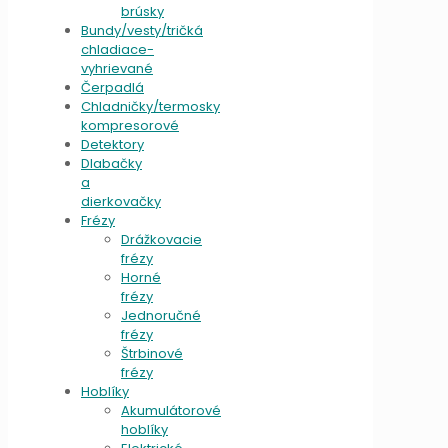
brúsky
Bundy/vesty/tričká
chladiace-
vyhrievané
Čerpadlá
Chladničky/termosky
kompresorové
Detektory
Dlabačky
a
dierkovačky
Frézy
Drážkovacie
frézy
Horné
frézy
Jednoručné
frézy
Štrbinové
frézy
Hoblíky
Akumulátorové
hoblíky