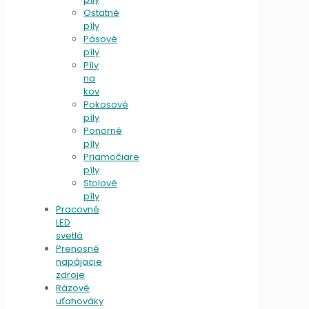
Ostatné
píly
Pásové
píly
Píly
na
kov
Pokosové
píly
Ponorné
píly
Priamočiare
píly
Stolové
píly
Pracovné
LED
svetlá
Prenosné
napájacie
zdroje
Rázové
uťahováky