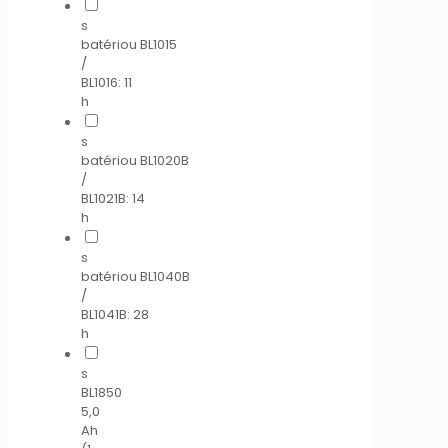
s
batériou BL1015
/
BL1016: 11
h
s
batériou BL1020B
/
BL1021B: 14
h
s
batériou BL1040B
/
BL1041B: 28
h
s
BL1850
5,0
Ah