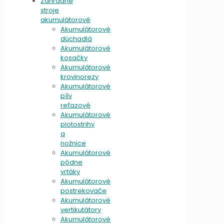
Záhradné
stroje
akumulátorové
Akumulátorové
dúchadlá
Akumulátorové
kosačky
Akumulátorové
krovinorezy
Akumulátorové
píly
reťazové
Akumulátorové
plotostrihy
a
nožnice
Akumulátorové
pôdne
vrtáky
Akumulátorové
postrekovače
Akumulátorové
vertikutátory
Akumulátorové