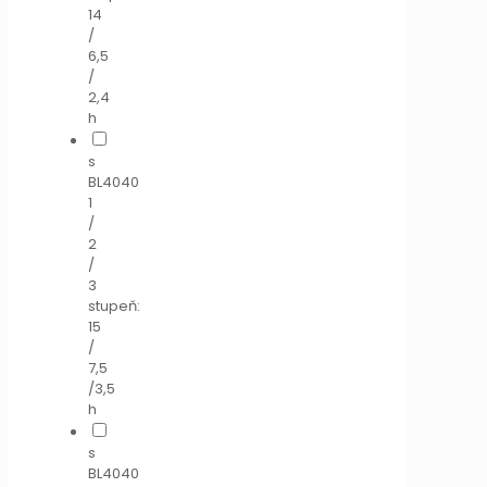
14
/
6,5
/
2,4
h
s
BL4040
1
/
2
/
3
stupeň:
15
/
7,5
/3,5
h
s
BL4040