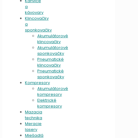
Kanvice
a
kávovary
Klincovačky
a
sponkovačky
Akumulátorové
klincovačky
Akumulátorové
sponkovačky
Pneumatické
klincovačky
Pneumatické
sponkovačky
Kompresory
Akumulátorové
kompresory
Elektrické
kompresory
Mazacia
technika
Meracie
lasery
Miešadlá