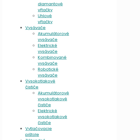
diamantové
vŕtačky
Uhlové
vŕtačky
Vysávače
Akumulátorové
vysávače
Elektrické
vysávače
Kombinované
vysávače
Robotické
vysávače
Vysokotlakové
čističe
Akumulátorové
vysokotlakové
čističe
Elektrické
vysokotlakové
čističe
Vytlačovacie
pištole