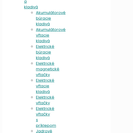
a
kladivá
Akumulátorové
búracie
kladivá
Akumulátorové
vŕtacie
kladivá
Elektrické
búracie
kladivá
Elektrické
magnetické
vŕtačky
Elektrické
vŕtacie
kladivá
Elektrické
vŕtačky
Elektrické
vŕtačky
s
príklepom
Jadrové