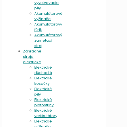
vyvetvovacie
píly
Akumulátorové
vyžínače
Akumulátorový
fúrik
Akumulátorový
zametací
stroj
Záhradné
stroje
elektrické
Elektrické
dúchadlá
Elektrické
kosačky
Elektrické
píly
Elektrické
plotostrihy
Elektrické
vertikutátory
Elektrické
vyžínače