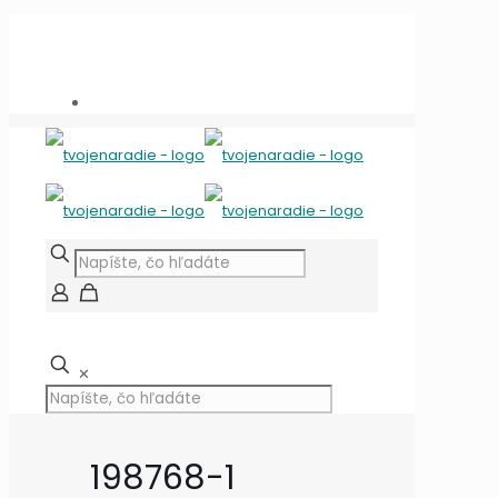
Potrebujete poradiť?
+421 909 118 344
info@tvojenaradie.sk
✕
198768-1