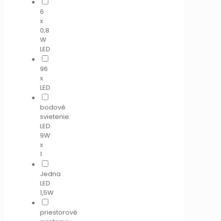
6
x
0,8
W
LED
96
x
LED
bodové
svietenie:
LED
9W
x
1
Jedna
LED
1,5W
priestorové