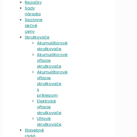
Rezačky
Sady
náradia
Sezónne
akčné
ceny
Skrutkovače
Akumulátorové
skrutkovače
Akumulátorové
vŕtacie
skrutkovače
Akumulátorové
vŕtacie
skrutkovače
s
príklepom
Elektrické
vŕtacie
skrutkovače
Uhlové
skrutkovače
Stavebné
rádiá