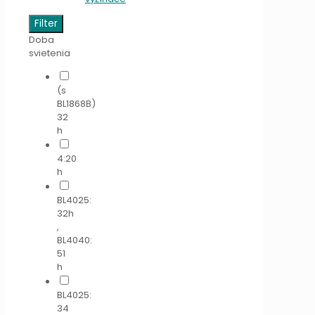
Filter
Doba
svietenia
(s
BL1868B)
32
h
4:20
h
BL4025:
32h
,
BL4040:
51
h
BL4025:
34