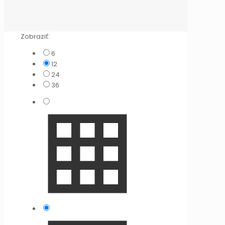
Zobraziť:
6
12
24
36