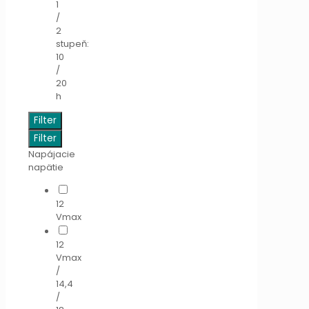
1
/
2
stupeň:
10
/
20
h
Filter
Filter
Napájacie
napätie
12
Vmax
12
Vmax
/
14,4
/