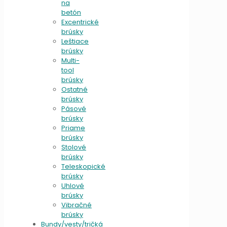
na
betón
Excentrické
brúsky
Leštiace
brúsky
Multi-
tool
brúsky
Ostatné
brúsky
Pásové
brúsky
Priame
brúsky
Stolové
brúsky
Teleskopické
brúsky
Uhlové
brúsky
Vibračné
brúsky
Bundy/vesty/tričká