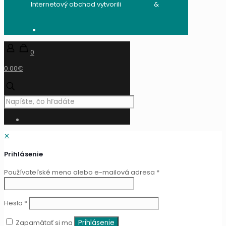
Internetový obchod vytvorili
audito.sk
&
mandzik.sk
0
0.00€
✕
Prihlásenie
Používateľské meno alebo e-mailová adresa
*
Heslo
*
Zapamätať si ma
Prihlásenie