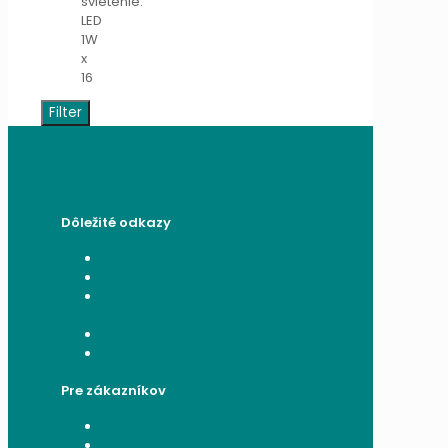
svietenie:
LED
1W
x
16
Filter
Dôležité odkazy
Všeobecné obchodné podmienky
Reklamačný poriadok
Poučenie o ochrane osobných
údajov a používaní cookies
Formulár na odstúpenie od zmluvy
Reklamačný formulár
Pre zákazníkov
Moje konto
Moje objednávky