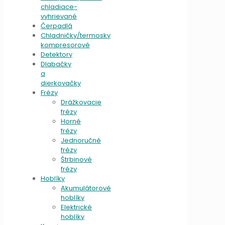
chladiace-
vyhrievané
Čerpadlá
Chladničky/termosky
kompresorové
Detektory
Dlabačky
a
dierkovačky
Frézy
Drážkovacie
frézy
Horné
frézy
Jednoručné
frézy
Štrbinové
frézy
Hoblíky
Akumulátorové
hoblíky
Elektrické
hoblíky