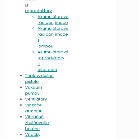
a
reproduktory
Akumulátorové
rádioprijímače
Akumulátorové
rádioprijímače
s
lampou
Akumulátorové
reproduktory
s
bluetooth
Teplovzdušné
pištole
Vákuum
pumpy
Ventilátory
Viazače
armatúr
Vibračné
zhutňovače
betónu
Vŕtačky