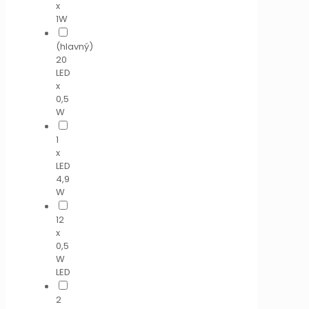
x
1W
(hlavný)
20
LED
x
0,5
W
1
x
LED
4,9
W
12
x
0,5
W
LED
2