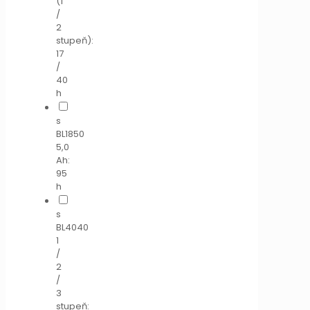
(1
/
2
stupeň):
17
/
40
h
s
BL1850
5,0
Ah:
95
h
s
BL4040
1
/
2
/
3
stupeň: