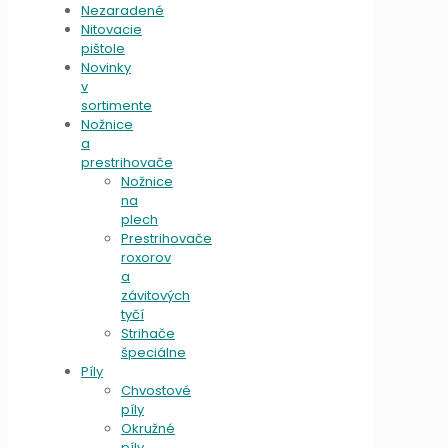
Nezaradené
Nitovacie
pištole
Novinky
v
sortimente
Nožnice
a
prestrihovače
Nožnice
na
plech
Prestrihovače
roxorov
a
závitových
tyčí
Strihače
špeciálne
Píly
Chvostové
píly
Okružné
píly