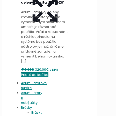
delený Makita UX01GZ01
Akumulátorový delený
krovinorez, ktorý vďaka
vymeniteľným nástavcom
umožňuje rôznorodé
použitie. Vďaka robustnému
a rýchloupínaciemu
systému bez použitia
nástrojov je možné rôzne
prídavné zariadenia
vymeniť behom okamihu.
[…]
Original
Current
419.00
€
320.00
€
s DPH
price
price
Pridať do košíka
was:
is:
Akumulátorové
419.00€.
320.00€.
fukáre
Akumulátory
a
nabíjačky
Brúsky
Brúsky