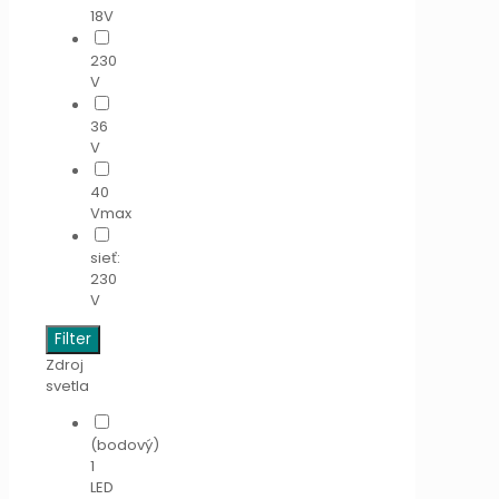
18V
230
V
36
V
40
Vmax
sieť:
230
V
Filter
Zdroj
svetla
(bodový)
1
LED