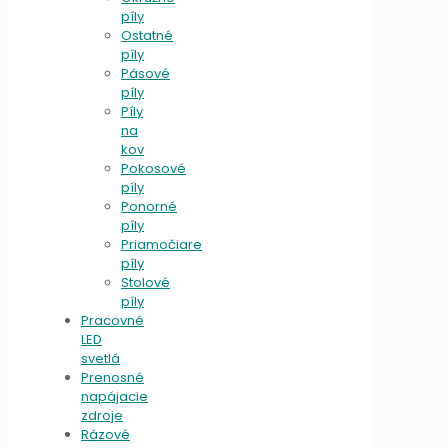
píly
Ostatné
píly
Pásové
píly
Píly
na
kov
Pokosové
píly
Ponorné
píly
Priamočiare
píly
Stolové
píly
Pracovné
LED
svetlá
Prenosné
napájacie
zdroje
Rázové