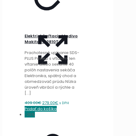
Elektrické vŕtacie kladivo
Makita HR2810T
Prachotesné upínanie SDS-
PLUS Príklep s vŕtaním, len
vŕtanie alebo sekanie 40
polôh nastavenia sekáča
Elektronika, spätný chod a
obmedzovač prúdu Nízka
úroveň vibrácií a rýchle a
[…]
Original
Current
409.00
€
279.00
€
s DPH
price
price
Pridať do košíka
was:
is:
-25%
409.00€.
279.00€.