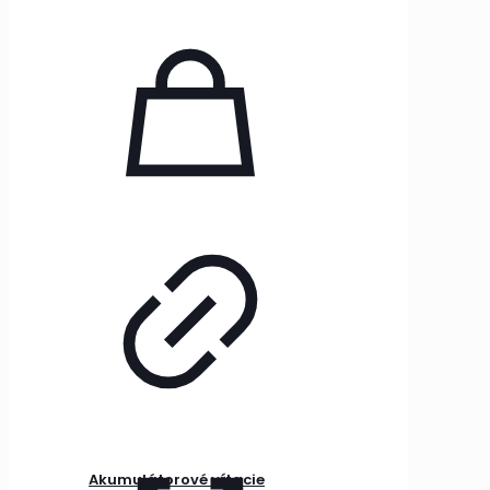
Akumulátorové vŕtacie