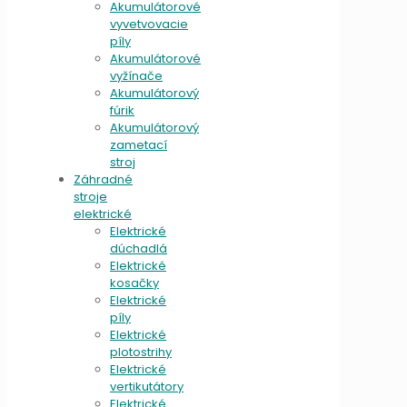
Akumulátorové
vyvetvovacie
píly
Akumulátorové
vyžínače
Akumulátorový
fúrik
Akumulátorový
zametací
stroj
Záhradné
stroje
elektrické
Elektrické
dúchadlá
Elektrické
kosačky
Elektrické
píly
Elektrické
plotostrihy
Elektrické
vertikutátory
Elektrické