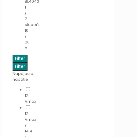
BL4040
1
/
2
stupeň:
10
/
20
h
Filter
Filter
Napájacie
napätie
12
Vmax
12
Vmax
/
14,4
/