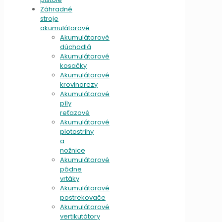
Záhradné
stroje
akumulátorové
Akumulátorové
dúchadlá
Akumulátorové
kosačky
Akumulátorové
krovinorezy
Akumulátorové
píly
reťazové
Akumulátorové
plotostrihy
a
nožnice
Akumulátorové
pôdne
vrtáky
Akumulátorové
postrekovače
Akumulátorové
vertikutátory