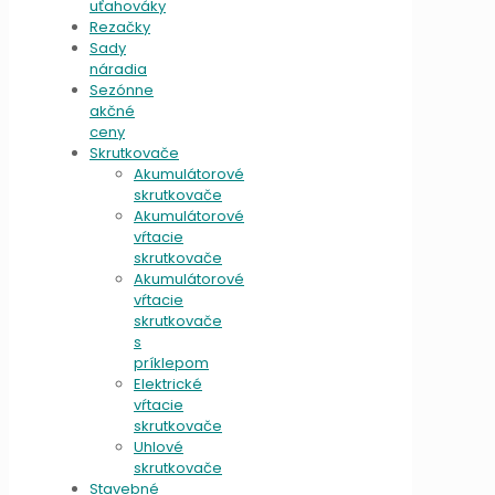
uťahováky
Rezačky
Sady
náradia
Sezónne
akčné
ceny
Skrutkovače
Akumulátorové
skrutkovače
Akumulátorové
vŕtacie
skrutkovače
Akumulátorové
vŕtacie
skrutkovače
s
príklepom
Elektrické
vŕtacie
skrutkovače
Uhlové
skrutkovače
Stavebné