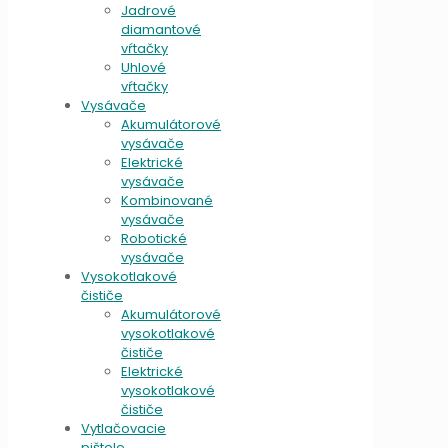
Jadrové
diamantové
vŕtačky
Uhlové
vŕtačky
Vysávače
Akumulátorové
vysávače
Elektrické
vysávače
Kombinované
vysávače
Robotické
vysávače
Vysokotlakové
čističe
Akumulátorové
vysokotlakové
čističe
Elektrické
vysokotlakové
čističe
Vytlačovacie
pištole