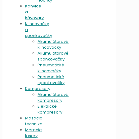
hoblíky
Kanvice
a
kávovary
Klincovačky
a
sponkovačky
Akumulátorové
klincovačky
Akumulátorové
sponkovačky
Pneumatické
klincovačky
Pneumatické
sponkovačky
Kompresory
Akumulátorové
kompresory
Elektrické
kompresory
Mazacia
technika
Meracie
lasery