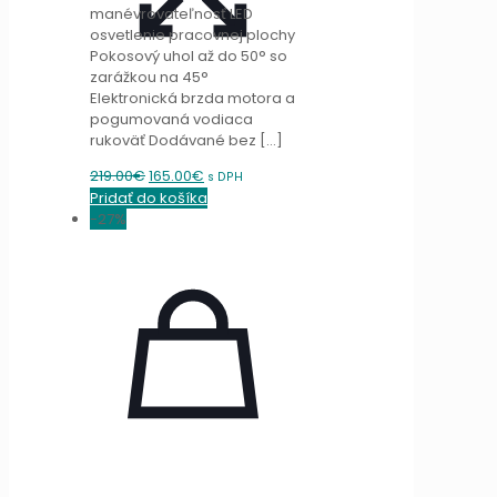
manévrovateľnosť LED
osvetlenie pracovnej plochy
Pokosový uhol až do 50° so
zarážkou na 45°
Elektronická brzda motora a
pogumovaná vodiaca
rukoväť Dodávané bez
[…]
Original
Current
219.00
€
165.00
€
s DPH
price
price
Pridať do košíka
was:
is:
-27%
219.00€.
165.00€.