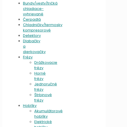
Bundy/vesty/tričká
chladiace-
vyhrievané
Čerpadlá
Chladničky/termosky
kompresorové
Detektory
Dlabačky
a
dierkovačky
Frézy
Drážkovacie
frézy
Horné
frézy
Jednoručné
frézy
Štrbinové
frézy
Hoblíky
Akumulátorové
hoblíky
Elektrické