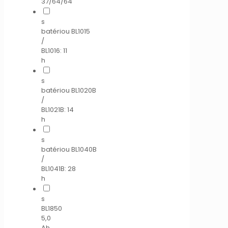
37/64/64
s
batériou BL1015
/
BL1016: 11
h
s
batériou BL1020B
/
BL1021B: 14
h
s
batériou BL1040B
/
BL1041B: 28
h
s
BL1850
5,0
Ah