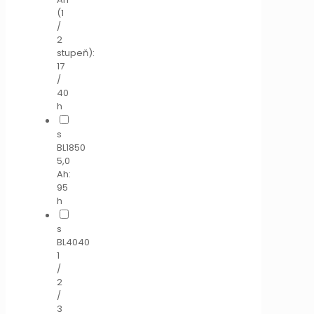
(1
/
2
stupeň):
17
/
40
h
s
BL1850
5,0
Ah:
95
h
s
BL4040
1
/
2
/
3