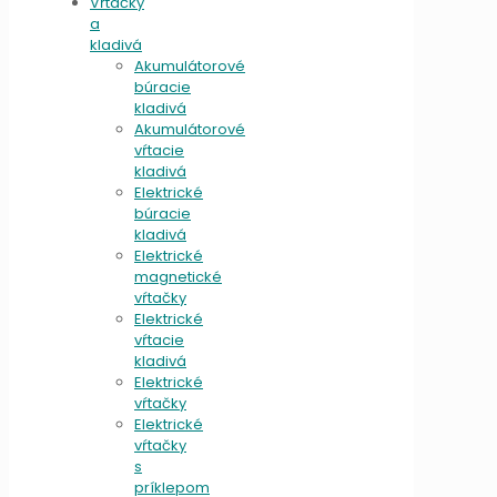
Vŕtačky
a
kladivá
Akumulátorové
búracie
kladivá
Akumulátorové
vŕtacie
kladivá
Elektrické
búracie
kladivá
Elektrické
magnetické
vŕtačky
Elektrické
vŕtacie
kladivá
Elektrické
vŕtačky
Elektrické
vŕtačky
s
príklepom