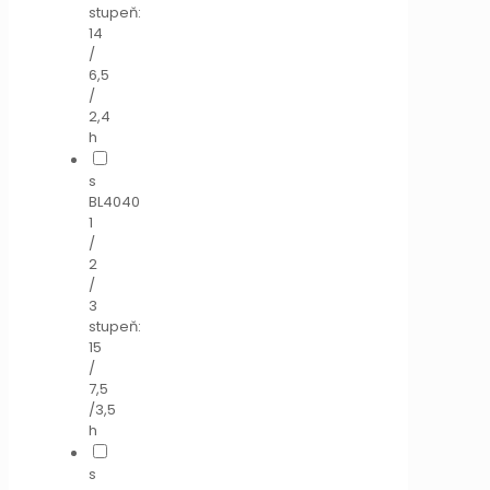
stupeň:
14
/
6,5
/
2,4
h
s
BL4040
1
/
2
/
3
stupeň:
15
/
7,5
/3,5
h
s