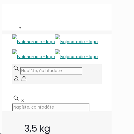
Potrebujete poradiť?
+421 909 118 344
info@tvojenaradie.sk
✕
3,5 kg