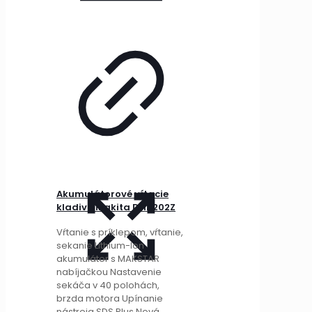
Akumulátorové vŕtacie
kladivo Makita DHR202Z
Vŕtanie s príklepom, vŕtanie,
sekanie Lithium-Ion
akumulátor s MAKSTAR
nabíjačkou Nastavenie
sekáča v 40 polohách,
brzda motora Upínanie
nástroja SDS Plus Nová