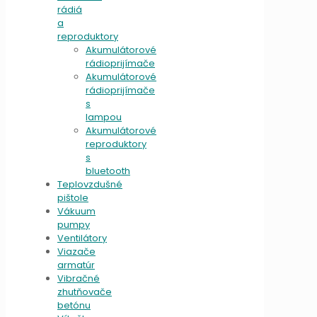
rádiá
a
reproduktory
Akumulátorové
rádioprijímače
Akumulátorové
rádioprijímače
s
lampou
Akumulátorové
reproduktory
s
bluetooth
Teplovzdušné
pištole
Vákuum
pumpy
Ventilátory
Viazače
armatúr
Vibračné
zhutňovače
betónu