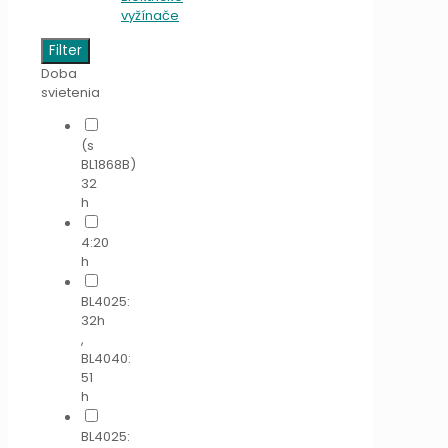
vyžínače
Filter
Doba
svietenia
(s
BL1868B)
32
h
4:20
h
BL4025:
32h
,
BL4040:
51
h
BL4025: