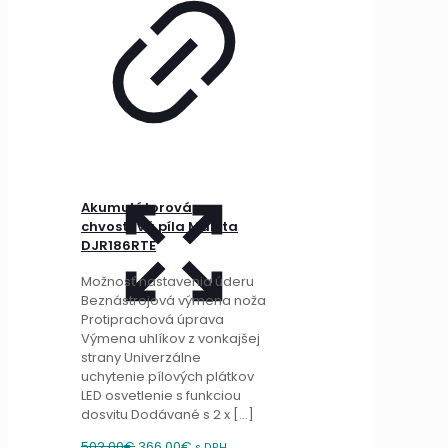
Akumulátorová
chvostová píla Makita
DJR186RTE
Možnosť nastavenia úderu
Beznástrojová výmena noža
Protiprachová úprava
Výmena uhlíkov z vonkajšej
strany Univerzálne
uchytenie pílových plátkov
LED osvetlenie s funkciou
dosvitu Dodávané s 2 x
[…]
Original
Current
502.00
€
366.00
€
s DPH