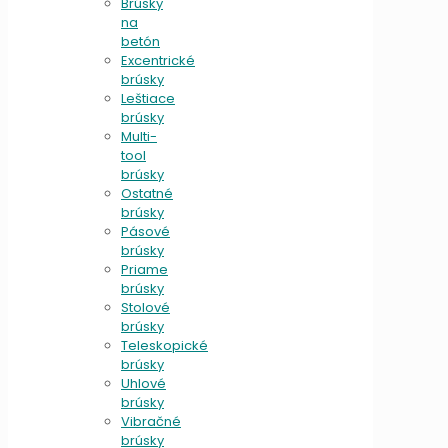
Brúsky
na
betón
Excentrické
brúsky
Leštiace
brúsky
Multi-
tool
brúsky
Ostatné
brúsky
Pásové
brúsky
Priame
brúsky
Stolové
brúsky
Teleskopické
brúsky
Uhlové
brúsky
Vibračné
brúsky