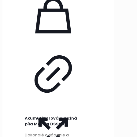
Akumulátorová okružná
píla Makita DSS610Z
Dokonalé ovládanie a