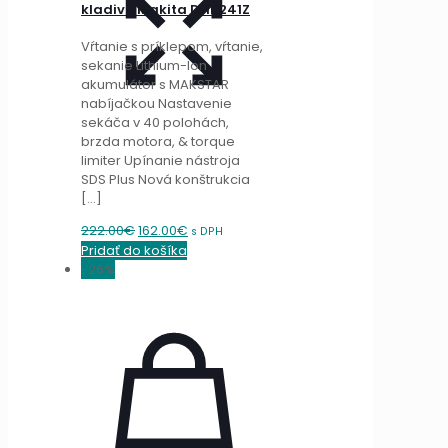
kladivo Makita DHR241Z
Vŕtanie s príklepom, vŕtanie,
sekanie Lithium-Ion
akumulátor s MAKSTAR
nabíjačkou Nastavenie
sekáča v 40 polohách,
brzda motora, & torque
limiter Upínanie nástroja
SDS Plus Nová konštrukcia
[…]
Original
Current
222.00
€
162.00
€
s DPH
price
price
Pridať do košíka
was:
is:
-26%
222.00€.
162.00€.