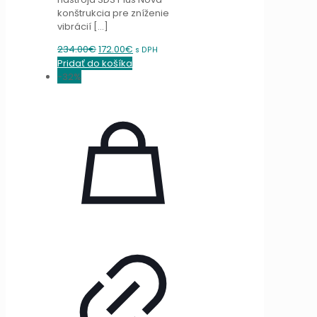
konštrukcia pre zníženie
vibrácií
[…]
Original
Current
234.00
€
172.00
€
s DPH
price
price
Pridať do košíka
was:
is:
-32%
234.00€.
172.00€.