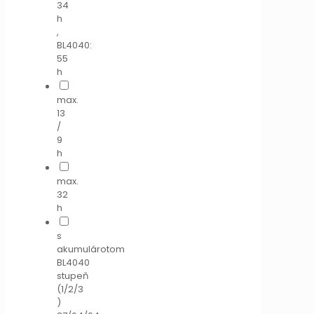
34
h
,
BL4040:
55
h
max.
13
/
9
h
max.
32
h
s
akumulárotom
BL4040
stupeň
(1/2/3
)