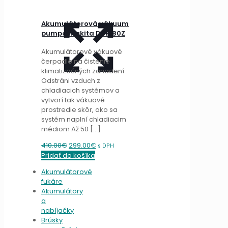
Akumulátorová vákuum
pumpa Makita DVP180Z
Akumulátorové vákuové
čerpadlo na čistenie
klimatizačných zariadení
Odstráni vzduch z
chladiacich systémov a
vytvorí tak vákuové
prostredie skôr, ako sa
systém naplní chladiacim
médiom Až 50
[…]
Original
Current
410.00
€
299.00
€
s DPH
price
price
Pridať do košíka
was:
is:
Akumulátorové
410.00€.
299.00€.
fukáre
Akumulátory
a
nabíjačky
Brúsky