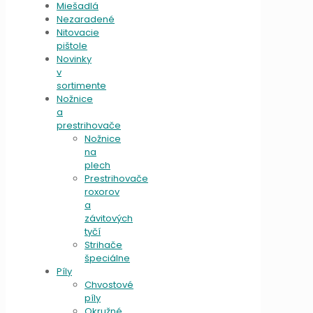
Miešadlá
Nezaradené
Nitovacie
pištole
Novinky
v
sortimente
Nožnice
a
prestrihovače
Nožnice
na
plech
Prestrihovače
roxorov
a
závitových
tyčí
Strihače
špeciálne
Píly
Chvostové
píly
Okružné