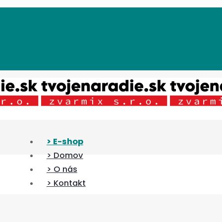
> E-shop
> Domov
> O nás
> Kontakt