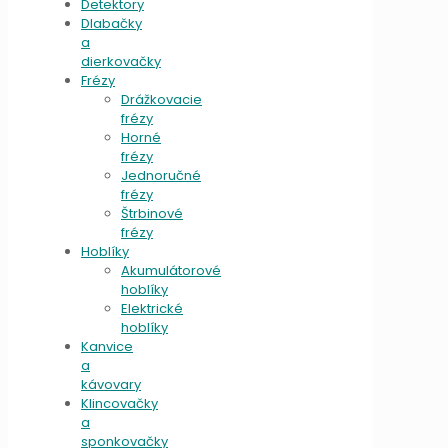
Detektory
Dlabačky
a
dierkovačky
Frézy
Drážkovacie
frézy
Horné
frézy
Jednoručné
frézy
Štrbinové
frézy
Hoblíky
Akumulátorové
hoblíky
Elektrické
hoblíky
Kanvice
a
kávovary
Klincovačky
a
sponkovačky