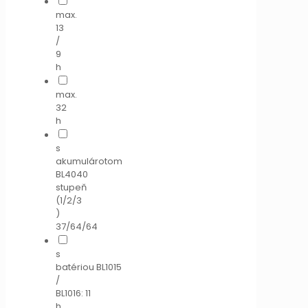
max.
13
/
9
h
max.
32
h
s
akumulárotom
BL4040
stupeň
(1/2/3
)
37/64/64
s
batériou BL1015
/
BL1016: 11
h