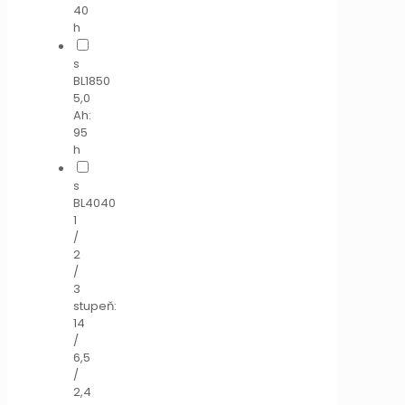
40
h
s
BL1850
5,0
Ah:
95
h
s
BL4040
1
/
2
/
3
stupeň:
14
/
6,5
/
2,4