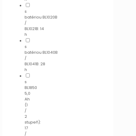
s
batériou BL1020B
/
BL1021B: 14
h
s
batériou BL1040B
/
BL1041B: 28
h
s
BL1850
5,0
Ah
(1
/
2
stupeň):
17
/