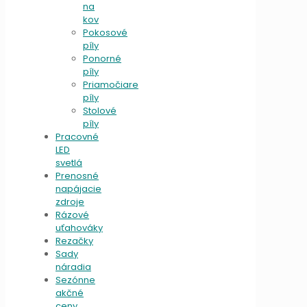
na
kov
Pokosové
píly
Ponorné
píly
Priamočiare
píly
Stolové
píly
Pracovné
LED
svetlá
Prenosné
napájacie
zdroje
Rázové
uťahováky
Rezačky
Sady
náradia
Sezónne
akčné
ceny