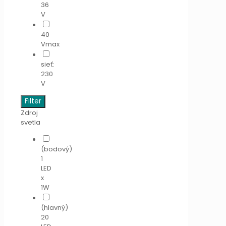
36
V
40
Vmax
sieť:
230
V
Filter
Zdroj
svetla
(bodový)
1
LED
x
1W
(hlavný)
20