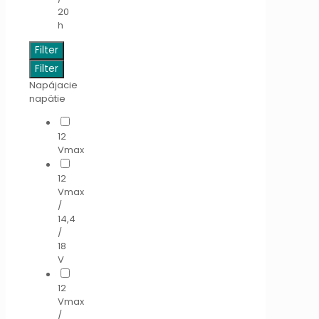
20
h
Filter
Filter
Napájacie
napätie
12
Vmax
12
Vmax
/
14,4
/
18
V
12
Vmax
/