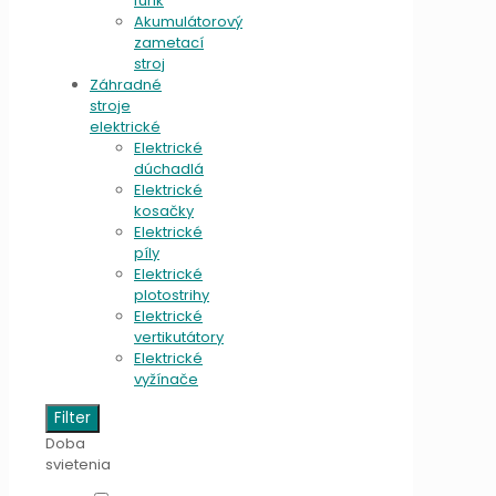
fúrik
Akumulátorový
zametací
stroj
Záhradné
stroje
elektrické
Elektrické
dúchadlá
Elektrické
kosačky
Elektrické
píly
Elektrické
plotostrihy
Elektrické
vertikutátory
Elektrické
vyžínače
Filter
Doba
svietenia