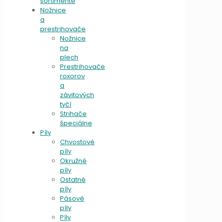
sortimente
Nožnice
a
prestrihovače
Nožnice
na
plech
Prestrihovače
roxorov
a
závitových
tyčí
Strihače
špeciálne
Píly
Chvostové
píly
Okružné
píly
Ostatné
píly
Pásové
píly
Píly