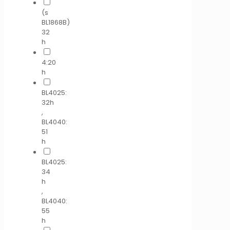
(s
BL1868B)
32
h
4:20
h
BL4025:
32h
,
BL4040:
51
h
BL4025:
34
h
,
BL4040:
55
h