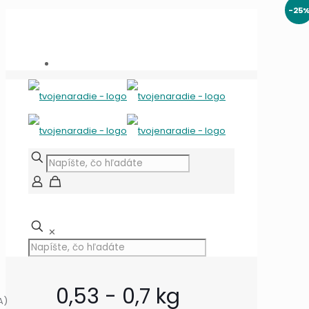
-25
Potrebujete poradiť?
+421 909 118 344
info@tvojenaradie.sk
✕
0,53 - 0,7 kg
A)