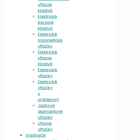
vŕtacie
kladivá
Elektrické
búracie
kladivá
Elektrické
magnetické
vŕtačky
Elektrické
vŕtacie
kladivá
Elektrické
vŕtačky
Elektrické
vŕtačky
s
príklepom
Jadrové
diamantové
vŕtačky
Uhlové
vŕtačky
Vysávače