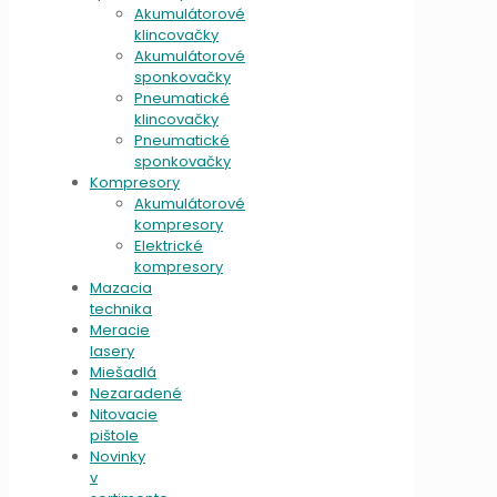
Akumulátorové
klincovačky
Akumulátorové
sponkovačky
Pneumatické
klincovačky
Pneumatické
sponkovačky
Kompresory
Akumulátorové
kompresory
Elektrické
kompresory
Mazacia
technika
Meracie
lasery
Miešadlá
Nezaradené
Nitovacie
pištole
Novinky
v