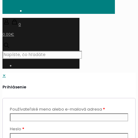
mandzik.sk
0
0.00€
✕
Prihlásenie
Používateľské meno alebo e-mailová adresa
*
Heslo
*