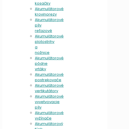
kosačky
Akumulátorové
krovinorezy
Akumulátorové
píly
reťazové
Akumulátorové
plotostrihy
a
nožnice
Akumulátorové
pôdne
vrtáky
Akumulátorové
postrekovače
Akumulátorové
vertikutátory
Akumulátorové
vyvetvovacie
píly
Akumulátorové
vyžínače
Akumulátorový