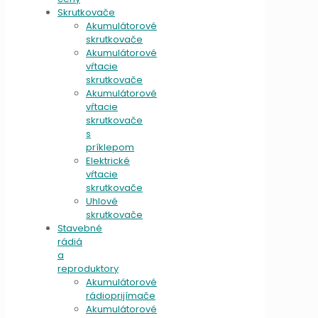
Skrutkovače
Akumulátorové
skrutkovače
Akumulátorové
vŕtacie
skrutkovače
Akumulátorové
vŕtacie
skrutkovače
s
príklepom
Elektrické
vŕtacie
skrutkovače
Uhlové
skrutkovače
Stavebné
rádiá
a
reproduktory
Akumulátorové
rádioprijímače
Akumulátorové