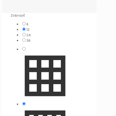
Zobraziť:
6
12
24
36