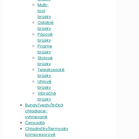
Multi-
tool
brúsky
Ostatné
brúsky
Pásové
brúsky
Priame
brúsky
Stolové
brúsky
Teleskopické
brúsky
Uhlové
brúsky
Vibračné
brúsky
Bundy/vesty/tričká
chladiace-
vyhrievané
Čerpadlá
Chladničky/termosky
kompresorové