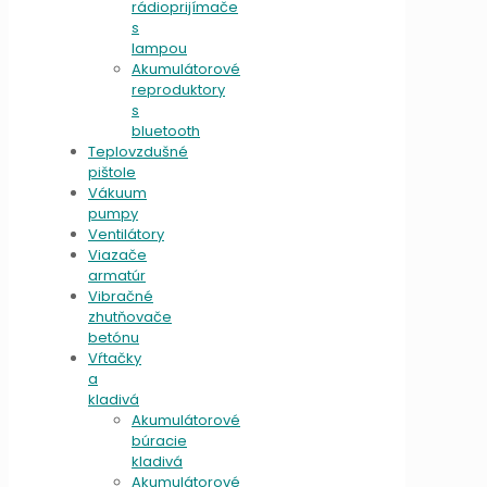
rádioprijímače
s
lampou
Akumulátorové
reproduktory
s
bluetooth
Teplovzdušné
pištole
Vákuum
pumpy
Ventilátory
Viazače
armatúr
Vibračné
zhutňovače
betónu
Vŕtačky
a
kladivá
Akumulátorové
búracie
kladivá
Akumulátorové