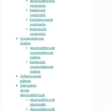
Akumulátorové
vysávače
Elektrické
vysávače
Kombinované
vysávače
Robotické
vysávače
Vysokotlakové
čističe
Akumulátorové
vysokotlakové
čističe
Elektrické
vysokotlakové
čističe
Vytlačovacie
pištole
Záhradné
stroje
akumulátorové
Akumulátorové
dúchadlá
Akumulátorové