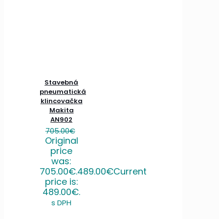
Stavebná
pneumatická
klincovačka
Makita
AN902
705.00
€
Original
price
was:
705.00€.
489.00
€
Current
price is:
489.00€.
s DPH