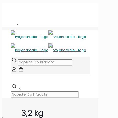
Potrebujete poradiť?
+421 909 118 344
info@tvojenaradie.sk
✕
3,2 kg