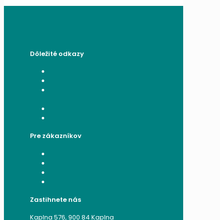
Dôležité odkazy
Všeobecné obchodné podmienky
Reklamačný poriadok
Poučenie o ochrane osobných
údajov a používaní cookies
Formulár na odstúpenie od zmluvy
Reklamačný formulár
Pre zákazníkov
Moje konto
Moje objednávky
Moje adresy
Zabudnuté heslo
Zastihnete nás
Kaplna 576, 900 84 Kaplna