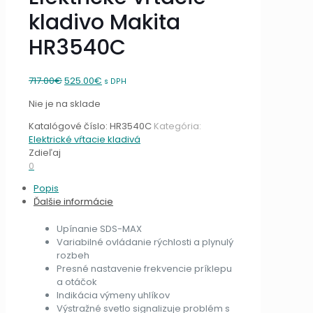
kladivo Makita
HR3540C
Original
Current
717.00
€
525.00
€
s DPH
price
price
Nie je na sklade
was:
is:
717.00€.
525.00€.
Katalógové číslo:
HR3540C
Kategória:
Elektrické vŕtacie kladivá
Zdieľaj
0
Popis
Ďalšie informácie
Upínanie SDS-MAX
Variabilné ovládanie rýchlosti a plynulý
rozbeh
Presné nastavenie frekvencie príklepu
a otáčok
Indikácia výmeny uhlíkov
Výstražné svetlo signalizuje problém s