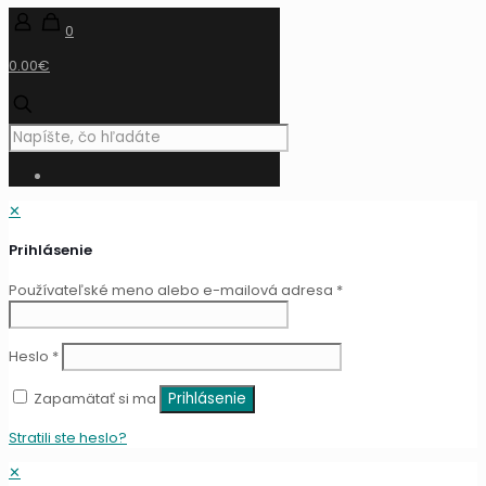
0
0.00€
✕
Prihlásenie
Používateľské meno alebo e-mailová adresa
*
Heslo
*
Zapamätať si ma
Prihlásenie
Stratili ste heslo?
✕