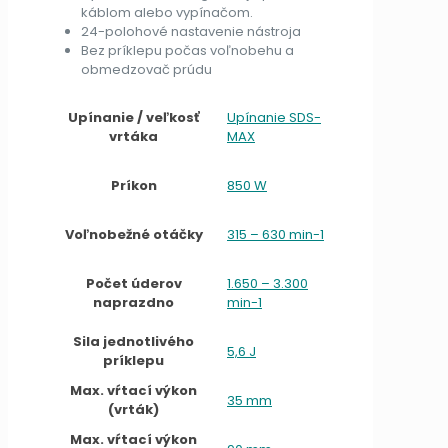
káblom alebo vypínačom.
24-polohové nastavenie nástroja
Bez príklepu počas voľnobehu a
obmedzovač prúdu
Upínanie / veľkosť
Upínanie SDS-
vrtáka
MAX
Príkon
850 W
Voľnobežné otáčky
315 – 630 min-1
Počet úderov
1.650 – 3.300
naprazdno
min-1
Sila jednotlivého
5,6 J
príklepu
Max. vŕtací výkon
35 mm
(vrták)
Max. vŕtací výkon