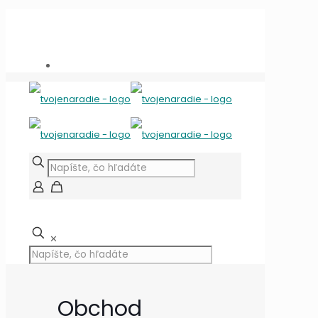
Potrebujete poradiť?
+421 909 118 344
info@tvojenaradie.sk
✕
Obchod