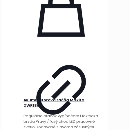
Akumulátorová račňa Makita
DWR180Z
Regulácia otáčok vypínačom Elektrická
brzda Pravý / ľavý chod LED pracovné
svetlo Dodávané s dvoma zásuvnými