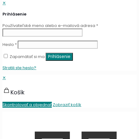
✕
Prihlásenie
Používateľské meno alebo e-mailová adresa
*
Heslo
*
Zapamätať si ma
Prihlásenie
Stratili ste heslo?
✕
Košík
Skontrolovať a objednať
Zobraziť košík