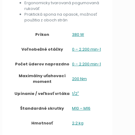
Ergonomicky tvarovaná pogumovaná
rukoväť
Praktická spona na opasok, možnosť
použitia z oboch strán
Príkon
380 W
Voľnobežné otáčky
0 – 2.200 min-1
Počet úderov naprazdno
0 – 2.200 min-1
Maximálny uťahovací
200 Nm
moment
Upínanie / veľkosť vrtáka
1/2"
Štandardné skrutky
M10 – M16
Hmotnosť
2,2 kg