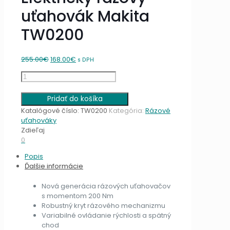
uťahovák Makita
TW0200
Original
Current
255.00
€
168.00
€
s DPH
price
price
množstvo
was:
is:
Elektrický
255.00€.
168.00€.
rázový
Pridať do košíka
uťahovák
Katalógové číslo:
TW0200
Kategória:
Rázové
Makita
uťahováky
TW0200
Zdieľaj
0
Popis
Ďalšie informácie
Nová generácia rázových uťahovačov
s momentom 200 Nm
Robustný kryt rázového mechanizmu
Variabilné ovládanie rýchlosti a spätný
chod