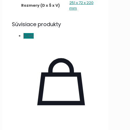
251 x 72 x 220
Rozmery (D x Š x V)
mm
Súvisiace produkty
-24%