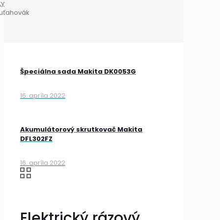
ky
ý uťahovák
Špeciálna sada Makita DK0053G
16. apríla 2022
Akumulátorový skrutkovač Makita
DFL302FZ
16. apríla 2022
Elektrický rázový