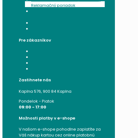
Reklamačný poriadok
Poučenie o ochrane osobných
údajov a používaní cookies
Formulár na odstúpenie od zmluvy
Reklamačný formulár
Pre zákazníkov
Moje konto
Moje objednávky
Moje adresy
Zabudnuté heslo
Zastihnete nás
Kaplna 576, 900 84 Kaplna
Pondelok - Piatok
09:00 - 17:00
Možnosti platby v e-shope
V našom e-shope pohodlne zaplatíte za
Váš nákup kartou cez online platobnú