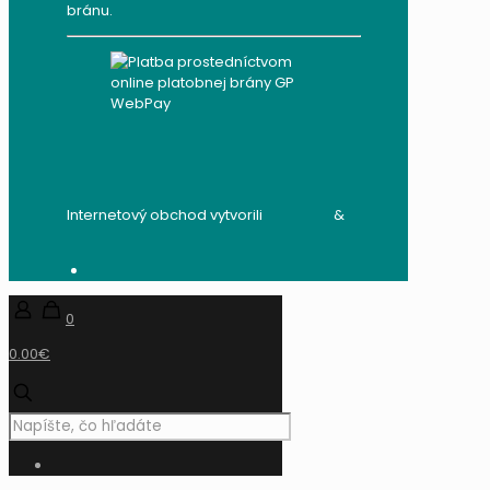
bránu.
Internetový obchod vytvorili
audito.sk
&
mandzik.sk
0
0.00€