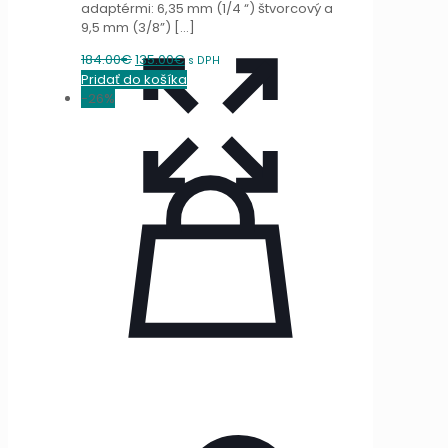
adaptérmi: 6,35 mm (1/4 “) štvorcový a
9,5 mm (3/8”)
[…]
Original
Current
184.00
€
135.00
€
s DPH
price
price
Pridať do košíka
was:
is:
-26%
184.00€.
135.00€.