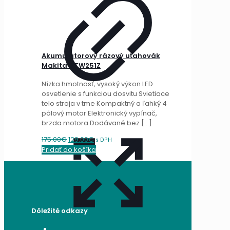
Akumulátorový rázový uťahovák
Makita DTW251Z
Nízka hmotnosť, vysoký výkon LED
osvetlenie s funkciou dosvitu Svietiace
telo stroja v tme Kompaktný a ľahký 4
pólový motor Elektronický vypínač,
brzda motora Dodávané bez
[…]
Original
Current
175.00
€
129.00
€
s DPH
price
price
Pridať do košíka
was:
is:
175.00€.
129.00€.
Dôležité odkazy
Všeobecné obchodné podmienky