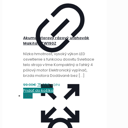
Akumulátorový rázový uťahovák
Makita DTW190Z
Nízka hmotnosť, vysoký výkon LED
osvetlenie s funkciou dosvitu Svietiace
telo stroja v tme Kompaktný a ľahký 4
pólový motor Elektronický vypínač,
brzda motora Dodávané bez
[…]
Original
Current
99.00
€
75.00
€
s DPH
price
price
Pridať do košíka
was:
is:
-27%
99.00€.
75.00€.