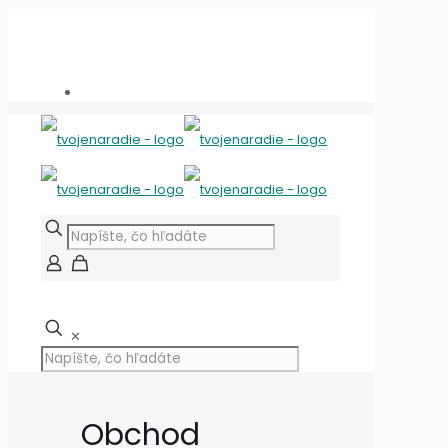
Potrebujete poradiť?
+421 909 118 344
info@tvojenaradie.sk
✕
Obchod