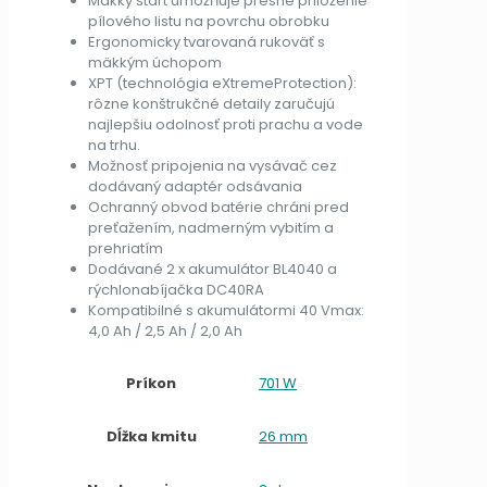
Mäkký štart umožňuje presné priloženie
pílového listu na povrchu obrobku
Ergonomicky tvarovaná rukoväť s
mäkkým úchopom
XPT (technológia eXtremeProtection):
rôzne konštrukčné detaily zaručujú
najlepšiu odolnosť proti prachu a vode
na trhu.
Možnosť pripojenia na vysávač cez
dodávaný adaptér odsávania
Ochranný obvod batérie chráni pred
preťažením, nadmerným vybitím a
prehriatím
Dodávané 2 x akumulátor BL4040 a
rýchlonabíjačka DC40RA
Kompatibilné s akumulátormi 40 Vmax:
4,0 Ah / 2,5 Ah / 2,0 Ah
Príkon
701 W
Dĺžka kmitu
26 mm