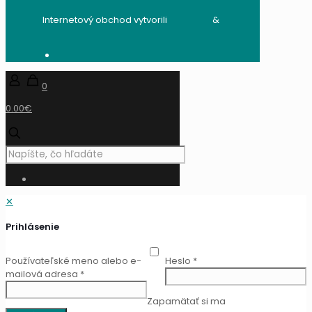
Internetový obchod vytvorili
audito.sk
&
mandzik.sk
0
0.00€
✕
Prihlásenie
Používateľské meno alebo e-
Heslo
*
mailová adresa
*
Zapamätať si ma