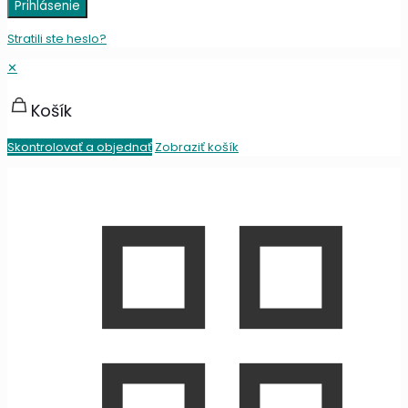
Prihlásenie
Stratili ste heslo?
✕
Košík
Skontrolovať a objednať
Zobraziť košík