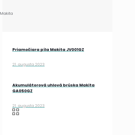
 Makita
Priamočiara píla Makita JV001GZ
21. augusta 2023
Akumulátorová uhlová brúska Makita
GA050GZ
21. augusta 2023