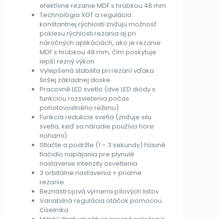
efektívne rezanie MDF s hrúbkou 48 mm
Technológia XGT a regulácia
konštantnej rýchlosti znižujú možnosť
poklesu rýchlosti rezania aj pri
náročných aplikáciách, ako je rezanie
MDF s hrúbkou 48 mm, čím poskytuje
lepší rezný výkon
Vylepšená stabilita pri rezaní vďaka
širšej základnej doske
Pracovné LED svetlo (dve LED diódy s
funkciou rozsvietenia počas
pohotovostného režimu)
Funkcia redukcie svetla (znižuje silu
svetla, keď sa náradie používa hore
nohami)
Stlačte a podržte (1 – 3 sekundy) hlavné
tlačidlo napájania pre plynulé
nastavenie intenzity osvetlenia
3 orbitálne nastavenia + priame
rezanie
Beznástrojová výmena pílových listov
Variabilná regulácia otáčok pomocou
číselníka