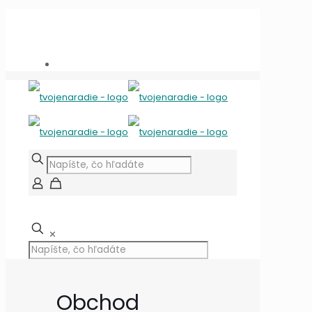
Potrebujete poradiť?
+421 909 118 344
info@tvojenaradie.sk
✕
Obchod