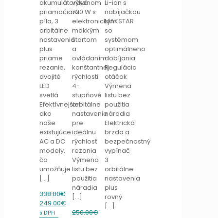
akumulátorová
výkonom
Li-ion s
priamočiara
720 W s
nabíjačkou
píla, 3
elektronickým
MAKSTAR
orbitálne
mäkkým
so
nastavenia
štartom
systémom
plus
a
optimálneho
priame
ovládaním
dobíjania
rezanie,
konštantnej
Regulácia
dvojité
rýchlosti
otáčok
LED
4-
Výmena
svetlá
stupňové
listu bez
Efektívnejšie
orbitálne
použitia
ako
nastavenie
náradia
naše
pre
Elektrická
existujúce
ideálnu
brzda a
AC a DC
rýchlosť
bezpečnostný
modely,
rezania
vypínač
čo
Výmena
3
umožňuje
listu bez
orbitálne
[…]
použitia
nastavenia
náradia
plus
338.00
€
[…]
rovný
Original
Current
249.00
€
[…]
price
price
250.00
€
s DPH