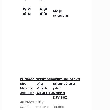
Nie je
skladom
Priamočiara
Priamočiara
Akumulátorová
píla
píla
priamočiara
Makita
Makita
píla
JV001GZ
4351FCTJ
Makita
DJV180Z
40 Vmax
Silný
XGT BL
motor s
Batéria