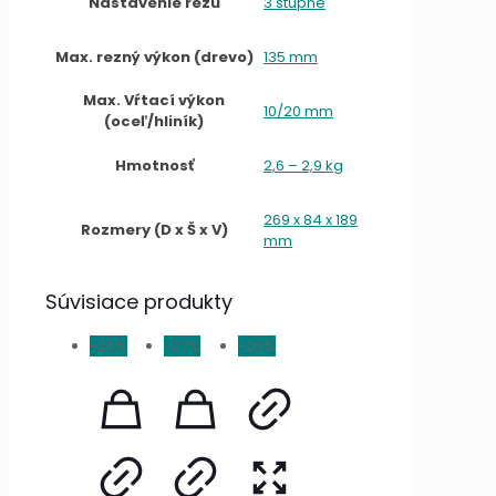
Nastavenie rezu
3 stupne
Max. rezný výkon (drevo)
135 mm
Max. Vŕtací výkon
10/20 mm
(oceľ/hliník)
Hmotnosť
2,6 – 2,9 kg
269 x 84 x 189
Rozmery (D x Š x V)
mm
Súvisiace produkty
-26%
-27%
-26%