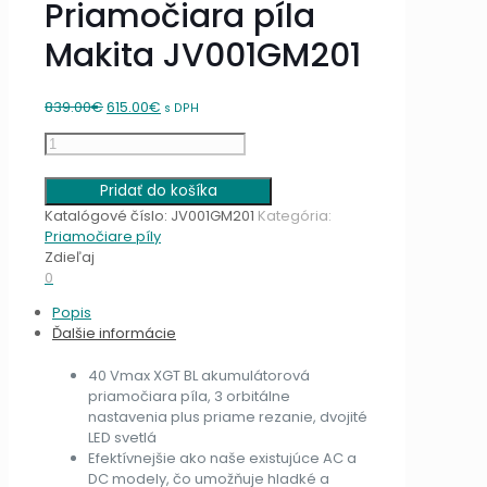
Priamočiara píla
Makita JV001GM201
Original
Current
839.00
€
615.00
€
s DPH
price
price
množstvo
was:
is:
Priamočiara
839.00€.
615.00€.
píla
Pridať do košíka
Makita
Katalógové číslo:
JV001GM201
Kategória:
JV001GM201
Priamočiare píly
Zdieľaj
0
Popis
Ďalšie informácie
40 Vmax XGT BL akumulátorová
priamočiara píla, 3 orbitálne
nastavenia plus priame rezanie, dvojité
LED svetlá
Efektívnejšie ako naše existujúce AC a
DC modely, čo umožňuje hladké a