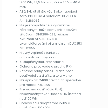
1200 Wh, 33,5 Ah a napätím 36 V – 40 V
max.
Až 2,8-krát dlhšia výdrž ako napájací
zdroj PDC01 so 4 batériami 18 V LXT 6,0
Ah (BL1860B)
Nie je kompatibilné s vysávačmi,
záhradnými nožnicami, príklepovými
vŕtačkami DHR280-283, ručnou
okružnou pílou DHS710 a
akumulátorovými pílami okrem DUC353
a DUC355
Hlavný vypínač s funkciou
automatického vypnutia
4-stupňový indikátor nabitia
Ochrana proti vode a prachu IPX4
Reflexné pruhy zaisťujú viditeľnosť
používateľa z diaľky, a to aj v tme
Nabíjačka DC4001 navrhnutá špeciálne
pre model PDC1200
Prepravná klasifikácia (UN):
Nebezpečný tovar Trieda 9-1A (batéria
nad 100 Wh)
Dodáva sa s adaptérom 2x18V a
nabíjačkou DC4001