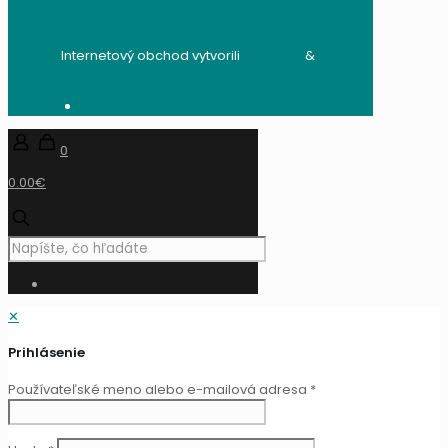
Internetový obchod vytvorili
audito.sk
&
mandzik.sk
0
0.00€
✕
Prihlásenie
Používateľské meno alebo e-mailová adresa
*