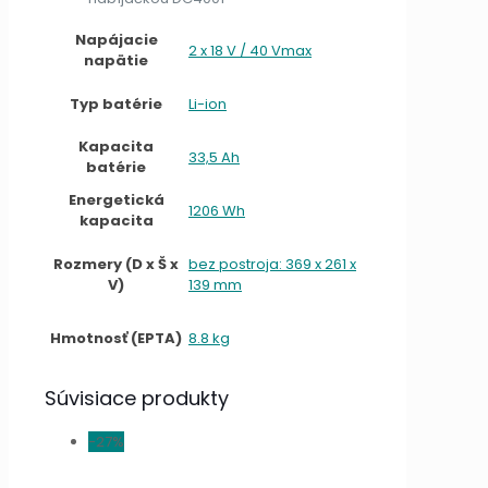
Napájacie
2 x 18 V / 40 Vmax
napätie
Typ batérie
Li-ion
Kapacita
33,5 Ah
batérie
Energetická
1206 Wh
kapacita
Rozmery (D x Š x
bez postroja: 369 x 261 x
V)
139 mm
Hmotnosť (EPTA)
8.8 kg
Súvisiace produkty
-27%