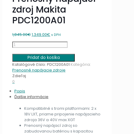
zdroj Makita
PDC1200A01
Original
Current
1,845.00
€
1,349.00
€
s DPH
price
price
množstvo
was:
is:
Prenosný
1,845.00€.
1,349.00€.
napájací
Pridať do košíka
zdroj
Katalógové číslo:
PDC1200A01
Kategória:
Makita
Prenosné napájacie zdroje
PDC1200A01
Zdieľaj
0
Popis
Ďalšie informácie
Kompatibilné s tromi platformami: 2 x
18V LXT, priame pripojenie napájacieho
zdroja 36V a 40V max XGT
Prenosný napájací zdroj so
zabudovanou batériou s kapacitou