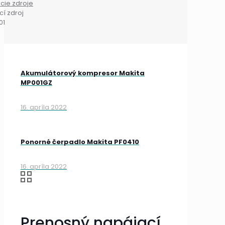
cie zdroje
í zdroj
01
Akumulátorový kompresor Makita
MP001GZ
16. apríla 2022
Ponorné čerpadlo Makita PF0410
16. apríla 2022
Prenosný napájací