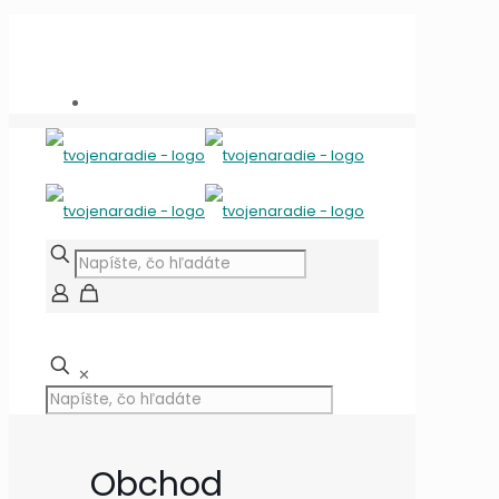
Potrebujete poradiť?
+421 909 118 344
info@tvojenaradie.sk
✕
Obchod