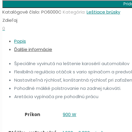
359.00€.
263.00€.
Prid
brúska
Katalógové číslo:
PO6000C
Kategória:
Leštiace brúsky
Makita
Zdieľaj
PO6000C
0
Popis
Ďalšie informácie
Špeciálne vyvinutá na leštenie karosérií automobilov
Flexibilná regulácia otáčok s vario spínačom a predvo
Nastaviteľná rýchlosť, konštantná rýchlosť pri zaťaže
Pohodlné mäkké polstrovanie na zadnej rukoväti.
Aretácia vypínača pre pohodlnú prácu
Príkon
900 W