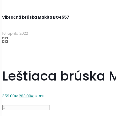
Vibračná brúska Makita BO4557
16. apríla 2022
Leštiaca brúska
Original
Current
359.00
€
263.00
€
s DPH
price
price
množstvo
was:
is:
Leštiaca