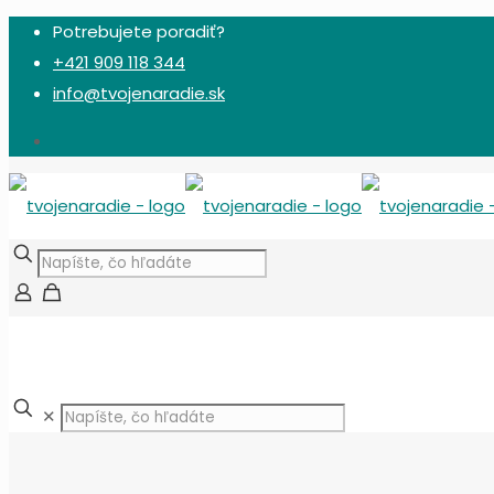
Potrebujete poradiť?
+421 909 118 344
info@tvojenaradie.sk
✕