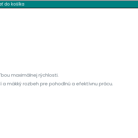
ať do košíka
ľbou maximálnej rýchlosti.
ní a mäkký rozbeh pre pohodlnú a efektívnu prácu.