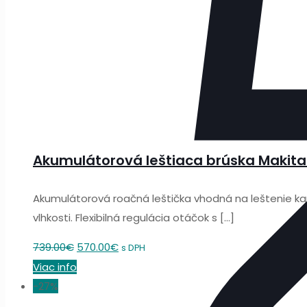
Akumulátorová leštiaca brúska Makit
Akumulátorová roačná leštička vhodná na leštenie ka
vlhkosti. Flexibilná regulácia otáčok s
[…]
Original
Current
739.00
€
570.00
€
s DPH
price
price
Viac info
was:
is:
-27%
739.00€.
570.00€.