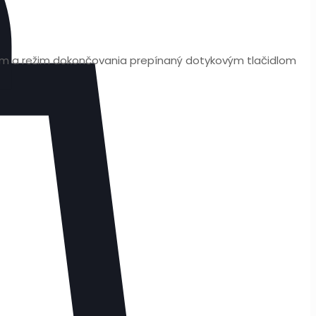
žim a režim dokončovania prepínaný dotykovým tlačidlom