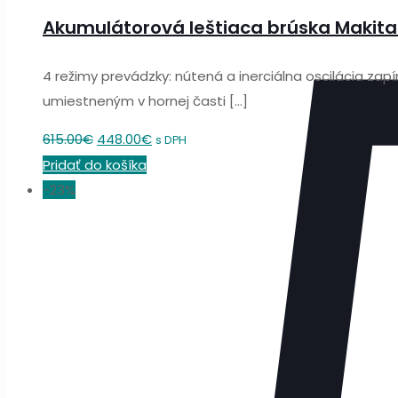
Akumulátorová leštiaca brúska Makit
4 režimy prevádzky: nútená a inerciálna oscilácia 
umiestneným v hornej časti
[…]
Original
Current
615.00
€
448.00
€
s DPH
price
price
Pridať do košíka
was:
is:
-23%
615.00€.
448.00€.