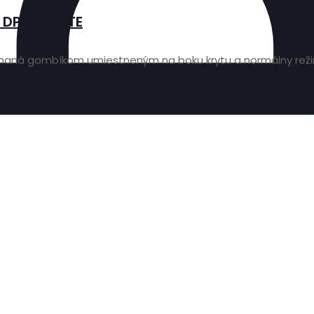
a DPO600RTE
zapínaná gombíkom umiestneným na boku krytu a normálny re