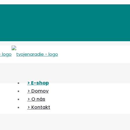
> E-shop
> Domov
> O nás
> Kontakt