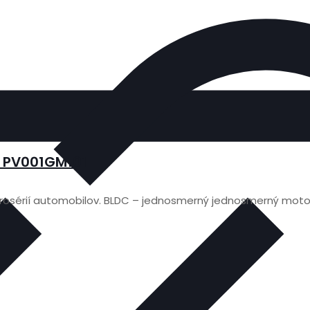
a PV001GM101
rosérií automobilov. BLDC – jednosmerný jednosmerný motor