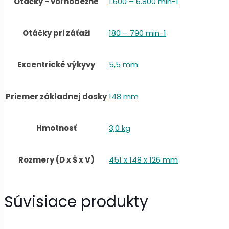
Otáčky - voľnobežné
1.600 – 6.800 min-1
Otáčky pri záťaži
180 – 790 min-1
Excentrické výkyvy
5,5 mm
Priemer základnej dosky
148 mm
Hmotnosť
3,0 kg
Rozmery (D x Š x V)
451 x 148 x 126 mm
Súvisiace produkty