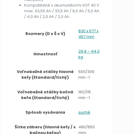
Kompatibilné s akumulátormi XGT 40 V
max: 43,55 Ah / 33,5 Ah / 8,0 Ah / 5,0 Ah
/ 4,0 Ah / 2,5 Ah / 2,0 Ah
830 x 677 x
Rozmery (D x Š x V)
467 mm
29,9 – 44,0
Hmostnosť
kg
Voľnobežné otáčky hlavné
500/300
kefy (štandard/tichý)
min.-1
Voľnobežné otáčky bočná
160/115
kefa (štandard/tichý)
min.-1
Spôsob vysávania
suché
Šírka záberu (hlavné kefy / s
480/650
bočnou kefou)
mm