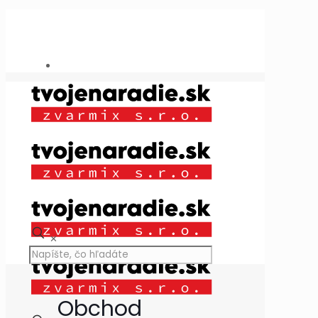
Potrebujete poradiť?
+421 909 118 344
info@tvojenaradie.sk
✕
Obchod