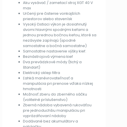
Aku vysávač / zametací stroj XGT 40 V
max
Určený pre čistenie vonkajšiích
priestorov alebo stavenísk
Vysoký čistiaci výkon je dosiahnutý
dvomi hlavnými spodnými kefami a
jednou prednou bočnou kefou, ktoré sa
nezávysle zapínajú (spodné
samostatne a bočná samostatne)
Samostatne nastavenie výšky kief.
Beznástrojová výmena kief
Dva prevádzkové módy (tichý a
štandart)
Elektrický oklep filtra
Ľahká manévrovateľnosť a
manipulácia pri prenose vďaka nízkej
hmotnosti
Možnosť zberu do zberného sáčku
(volitelné príslušenstvo)
Zberná nádoba vybavená rukoväťou
pre jednoduchšiu manipuláciu pri
vyprázdňovaní nádoby
Dodávané bez akumulátorv a
nabíjačky