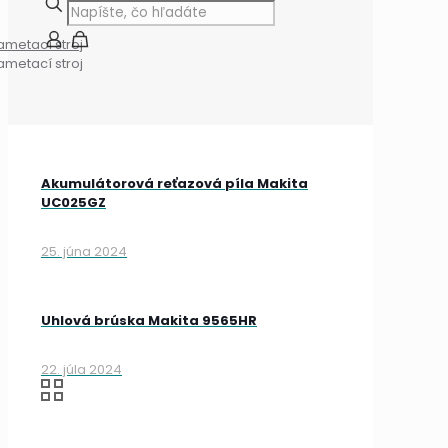
metací stroj
metací stroj
Akumulátorová reťazová píla Makita
UC025GZ
25. júna 2024
Uhlová brúska Makita 9565HR
22. júla 2024