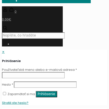
0
0.00€
✕
Prihlásenie
Používateľské meno alebo e-mailová adresa
*
Heslo
*
Zapamätať si ma
Prihlásenie
Stratili ste heslo?