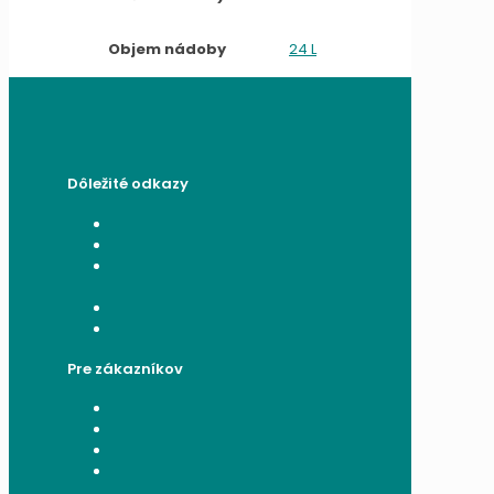
Objem nádoby
24 L
Dôležité odkazy
Všeobecné obchodné podmienky
Reklamačný poriadok
Poučenie o ochrane osobných
údajov a používaní cookies
Formulár na odstúpenie od zmluvy
Reklamačný formulár
Pre zákazníkov
Moje konto
Moje objednávky
Moje adresy
Zabudnuté heslo