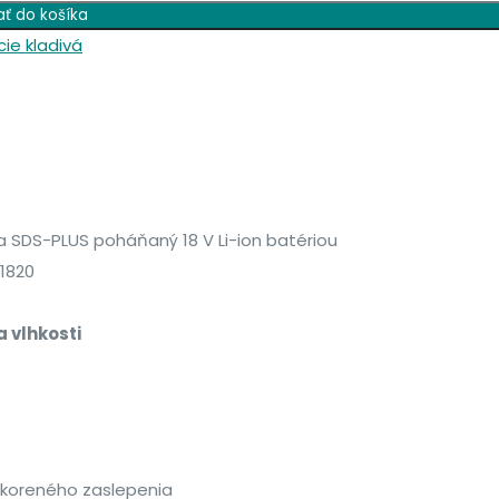
ať do košíka
ie kladivá
a SDS-PLUS poháňaný 18 V Li-ion batériou
1820
 vlhkosti
eskoreného zaslepenia