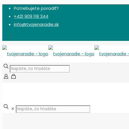
Potrebujete poradiť?
+421 909 118 344
info@tvojenaradie.sk
✕