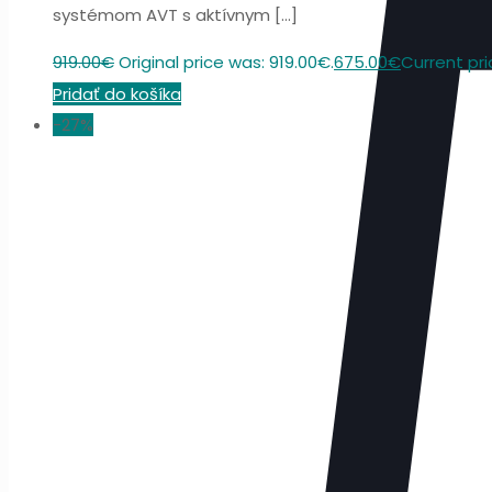
systémom AVT s aktívnym
[…]
919.00
€
Original price was: 919.00€.
675.00
€
Current pri
Pridať do košíka
-27%