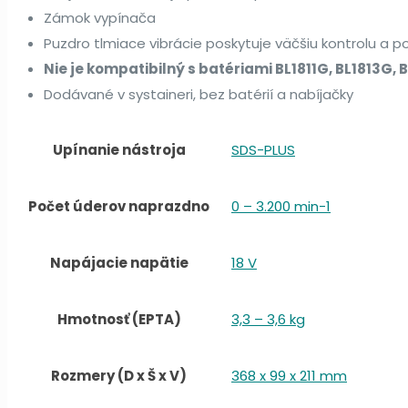
Zámok vypínača
Puzdro tlmiace vibrácie poskytuje väčšiu kontrolu a p
Nie je kompatibilný s batériami BL1811G, BL1813G, BL
Dodávané v systaineri, bez batérií a nabíjačky
Upínanie nástroja
SDS-PLUS
Počet úderov naprazdno
0 – 3.200 min-1
Napájacie napätie
18 V
Hmotnosť (EPTA)
3,3 – 3,6 kg
Rozmery (D x Š x V)
368 x 99 x 211 mm