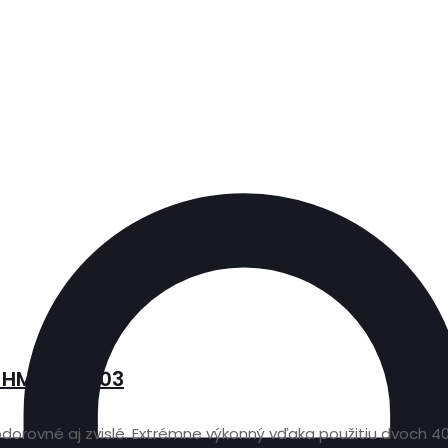
a HM002GZ03
vodorovné aj zvislé. Extrémne výkonný vďaka použitiu dvoch 