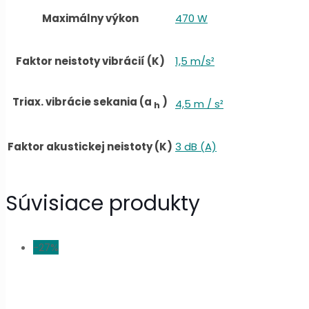
Maximálny výkon
470 W
Faktor neistoty vibrácií (K)
1,5 m/s²
Triax. vibrácie sekania (a
)
4,5 m / s²
h
Faktor akustickej neistoty (K)
3 dB (A)
Súvisiace produkty
-27%