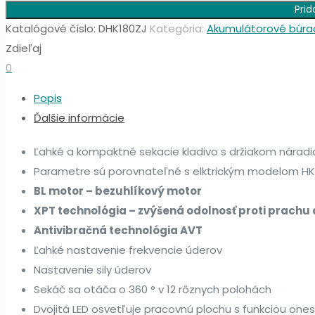
Prid
Katalógové číslo:
DHK180ZJ
Kategória:
Akumulátorové búrac
Zdieľaj
0
Popis
Ďalšie informácie
Ľahké a kompaktné sekacie kladivo s držiakom náradi
Parametre sú porovnateľné s elktrickým modelom HK
BL motor – bezuhlíkový motor
XPT technológia – zvýšená odolnosť proti prachu a
Antivibračná technológia AVT
Ľahké nastavenie frekvencie úderov
Nastavenie sily úderov
Sekáč sa otáča o 360 ° v 12 rôznych polohách
Dvojitá LED osvetľuje pracovnú plochu s funkciou on