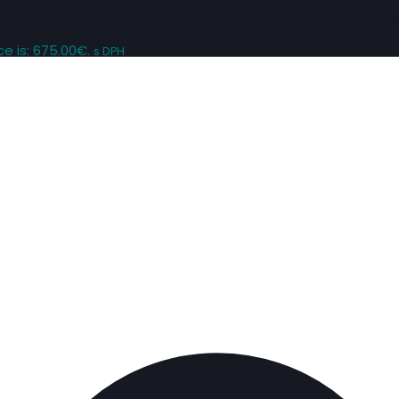
ce is: 675.00€.
s DPH