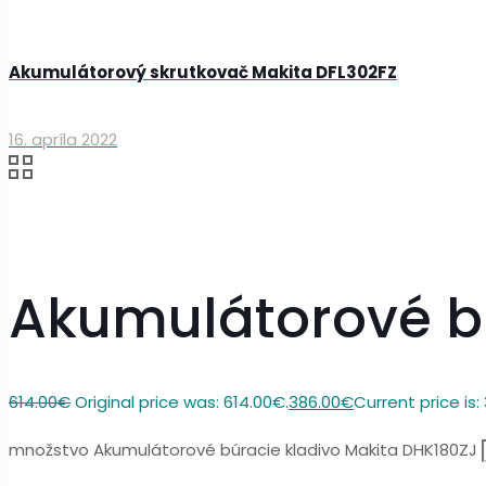
Akumulátorový skrutkovač Makita DFL302FZ
16. apríla 2022
Akumulátorové bú
614.00
€
Original price was: 614.00€.
386.00
€
Current price is:
množstvo Akumulátorové búracie kladivo Makita DHK180ZJ