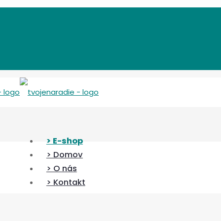
> E-shop
> Domov
> O nás
> Kontakt