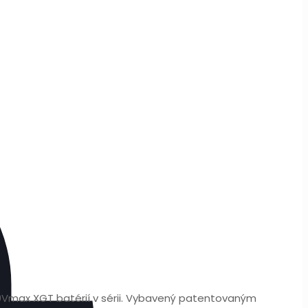
40Vmax XGT batérií v sérii. Vybavený patentovaným