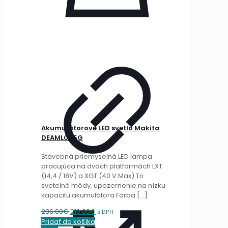
Akumulátorové LED svetlo Makita
DEAML005G
Stavebná priemyselná LED lampa
pracujúca na dvoch platformách LXT
(14,4 / 18V) a XGT (40 V Max) Tri
svetelné módy, upozernenie na nízku
kapacitu akumulátora Farba
[…]
Original
Current
286.00
€
210.00
€
s DPH
price
price
Pridať do košíka