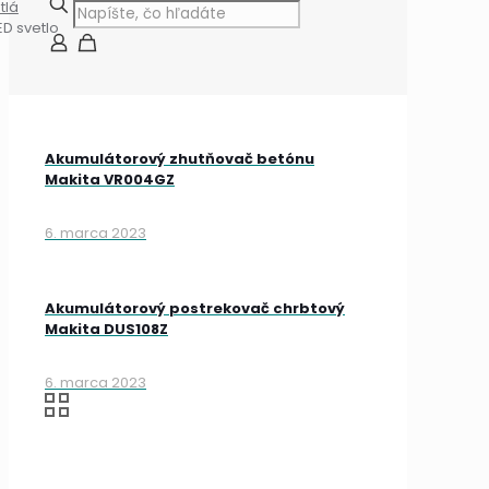
tlá
D svetlo
Akumulátorový zhutňovač betónu
Makita VR004GZ
6. marca 2023
Akumulátorový postrekovač chrbtový
Makita DUS108Z
6. marca 2023