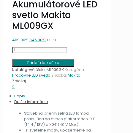
Akumulátorové LED
svetlo Makita
ML009GX
Original
Current
469.00
€
345.00
€
s DPH
price
price
množstvo
was:
is:
Akumulátorové
469.00€.
345.00€.
LED
Pridať do košíka
svetlo
Katalógové číslo:
ML009GX
Kategória:
Makita
Pracovné LED svetlá
Značka:
Makita
ML009GX
Zdieľaj
0
Popis
Ďalšie informácie
Stavebná priemyselná LED lampa
pracujúca na dvoch platformách LXT
(14,4 / 18V) a XGT (40 V Max)
Tri svetelné módy, upozernenie na