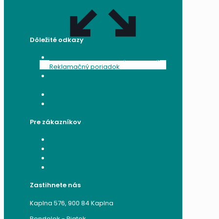
Dôležité odkazy
Všeobecné obchodné podmienky
Reklamačný poriadok
Poučenie o ochrane osobných
údajov a používaní cookies
Formulár na odstúpenie od zmluvy
Reklamačný formulár
Pre zákazníkov
Moje konto
Moje objednávky
Moje adresy
Zabudnuté heslo
Zastihnete nás
Kaplna 576, 900 84 Kaplna
Pondelok - Piatok