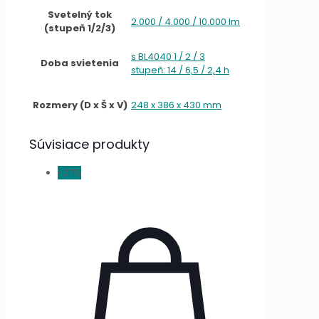
Svetelný tok
2.000 / 4.000 / 10.000 lm
(stupeň 1/2/3)
s BL4040 1 / 2 / 3
Doba svietenia
stupeň: 14 / 6,5 / 2,4 h
Rozmery (D x Š x V)
248 x 386 x 430 mm
Súvisiace produkty
-27%