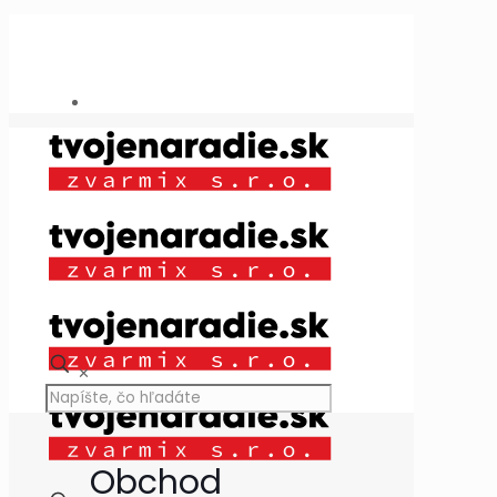
Potrebujete poradiť?
+421 909 118 344
info@tvojenaradie.sk
✕
Obchod