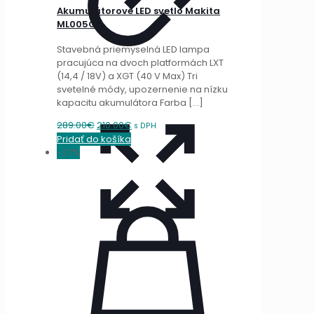
Akumulátorové LED svetlo Makita
ML005GX
Stavebná priemyselná LED lampa
pracujúca na dvoch platformách LXT
(14,4 / 18V) a XGT (40 V Max) Tri
svetelné módy, upozernenie na nízku
kapacitu akumulátora Farba
[…]
Original
Current
289.00
€
210.00
€
s DPH
price
price
Pridať do košíka
was:
is:
-27%
289.00€.
210.00€.