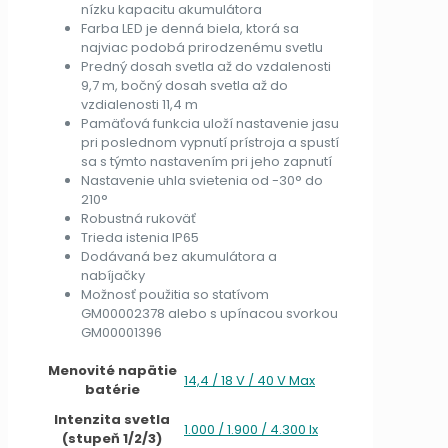
nízku kapacitu akumulátora
Farba LED je denná biela, ktorá sa
najviac podobá prirodzenému svetlu
Predný dosah svetla až do vzdalenosti
9,7 m, bočný dosah svetla až do
vzdialenosti 11,4 m
Pamäťová funkcia uloží nastavenie jasu
pri poslednom vypnutí prístroja a spustí
sa s týmto nastavením pri jeho zapnutí
Nastavenie uhla svietenia od -30° do
210°
Robustná rukoväť
Trieda istenia IP65
Dodávaná bez akumulátora a
nabíjačky
Možnosť použitia so statívom
GM00002378 alebo s upínacou svorkou
GM00001396
Menovité napätie
14,4 / 18 V / 40 V Max
batérie
Intenzita svetla
1.000 / 1.900 / 4.300 lx
(stupeň 1/2/3)