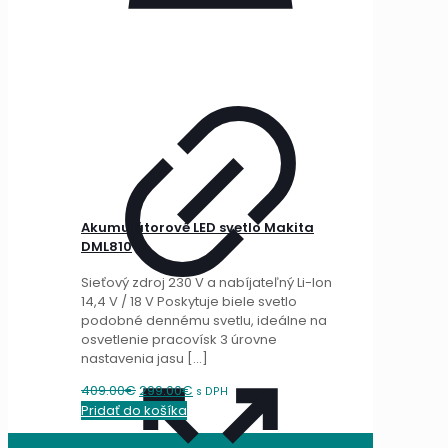
Akumulátorové LED svetlo Makita
DML810
Sieťový zdroj 230 V a nabíjateľný Li-Ion
14,4 V / 18 V Poskytuje biele svetlo
podobné dennému svetlu, ideálne na
osvetlenie pracovísk 3 úrovne
nastavenia jasu
[…]
Original
Current
409.00
€
299.00
€
s DPH
price
price
Pridať do košíka
was:
is:
409.00€.
299.00€.