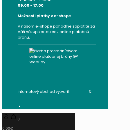
09:00 - 17:00
Možnosti platby v e-shope
V našom e-shope pohodlne zaplatíte za
Váš nákup kartou cez online platobnú
bránu.
Internetový obchod vytvorili
audito.sk
&
mandzik.sk
0
0.00€