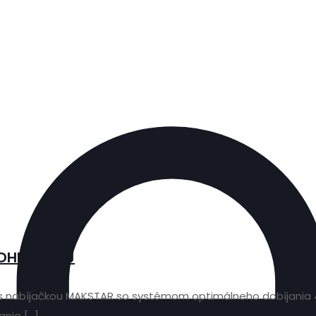
 DHR241RTJ
-ion s nabíjačkou MAKSTAR so systémom optimálneho dobíjani
anie
[…]