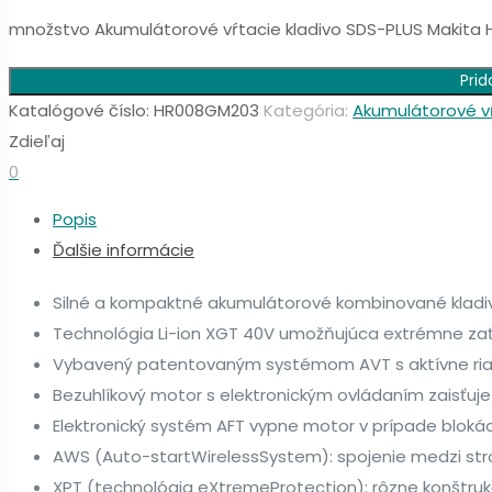
množstvo Akumulátorové vŕtacie kladivo SDS-PLUS Makit
Prid
Katalógové číslo:
HR008GM203
Kategória:
Akumulátorové vŕ
Zdieľaj
0
Popis
Ďalšie informácie
Silné a kompaktné akumulátorové kombinované kladivo 
Technológia Li-ion XGT 40V umožňujúca extrémne zaťa
Vybavený patentovaným systémom AVT s aktívne riaden
Bezuhlíkový motor s elektronickým ovládaním zaisťuj
Elektronický systém AFT vypne motor v prípade blokác
AWS (Auto-startWirelessSystem): spojenie medzi st
XPT (technológia eXtremeProtection): rôzne konštrukčn