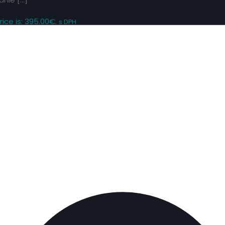
ice is: 395.00€.
s DPH