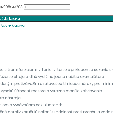
a HR008GM203
ať do košíka
tacie kladivá
s tromi funkciami: vŕtanie, vŕtanie s príklepom a sekanie s
ženie stroja a dlhú výdrž na jedno nabitie akumulátora
ým protizávažím a rukoväťou tlmiacou nárazy pre minimálnu
e vysokú účinnosť motora a výrazne menšie zahrievanie.
ie nástroja
rojom a vysávačom cez Bluetooth.
é detaily zaručujú najlepšiu odolnosť proti prachu a vode n