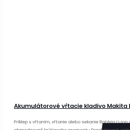
Akumulátorové vŕtacie kladivo Makita
Príklep s vŕtaním, vŕtanie alebo sekanie Batéria Li
obmedzovač krútiaceho momentu Prachotesné upín