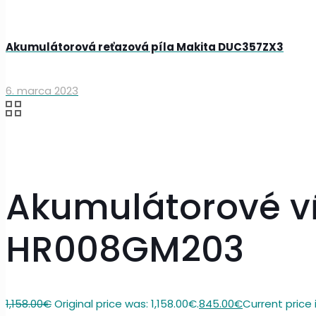
Akumulátorová reťazová píla Makita DUC357ZX3
6. marca 2023
Akumulátorové vŕ
HR008GM203
1,158.00
€
Original price was: 1,158.00€.
845.00
€
Current price 