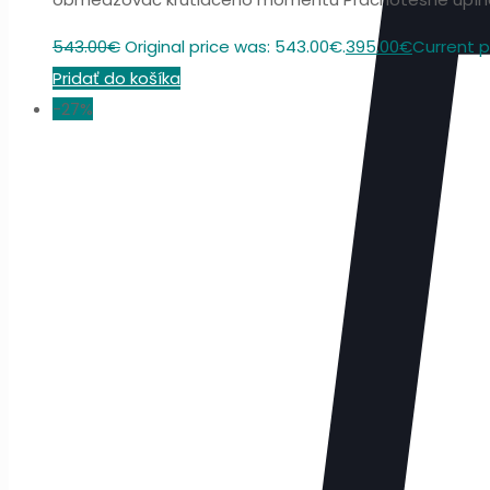
543.00
€
Original price was: 543.00€.
395.00
€
Current pr
Pridať do košíka
-27%