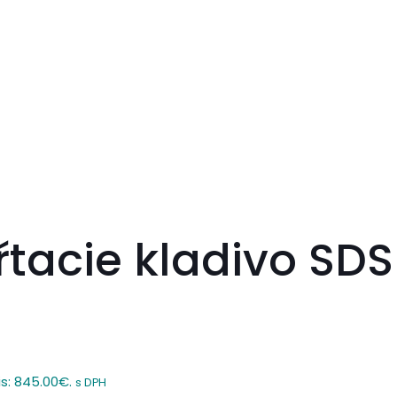
tacie kladivo SD
is: 845.00€.
s DPH