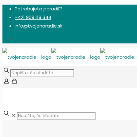
Potrebujete poradiť?
+421 909 118 344
info@tvojenaradie.sk
✕