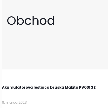
Obchod
Akumulátorová leštiaca brúska Makita PV001GZ
6. marca 2023