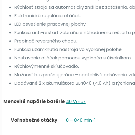
Rýchlosť stroja sa automaticky zníži bez zaťaženia, aby
Elektronická regulácia otáčok.
LED osvetlenie pracovnej plochy.
Funkcia anti-restart zabraňuje náhodnému reštartu po 
Prepínač reverzného chodu.
Funkcia uzamknutia nástroja vo vybranej polohe.
Nastavenie otáčok pomocou vypínača s číselníkom.
Rýchlovýmenné skľučovadlo.
Možnosť bezprašnej práce – spoľahlivé odsávanie vďa
Dodávané 2 x akumulátora BL4040 (4,0 Ah) a rýchlon
Menovité napätie batérie
40 Vmax
Voľnobežné otáčky
0 – 840 min-1