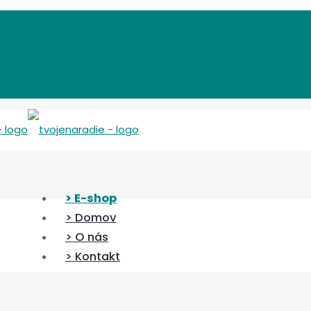
> E-shop
> Domov
> O nás
> Kontakt