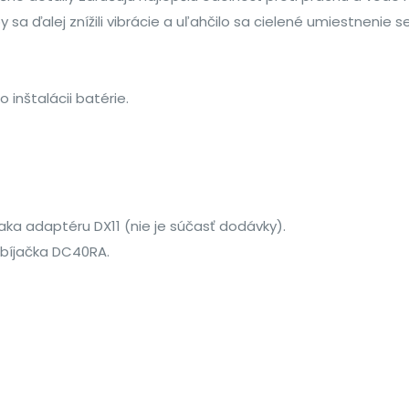
 sa ďalej znížili vibrácie a uľahčilo sa cielené umiestnenie s
inštalácii batérie.
ka adaptéru DX11 (nie je súčasť dodávky).
abíjačka DC40RA.