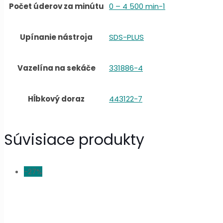
Počet úderov za minútu
0 – 4 500 min-1
Upínanie nástroja
SDS-PLUS
Vazelína na sekáče
331886-4
Hĺbkový doraz
443122-7
Súvisiace produkty
-27%