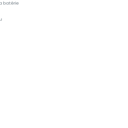
a batérie
u