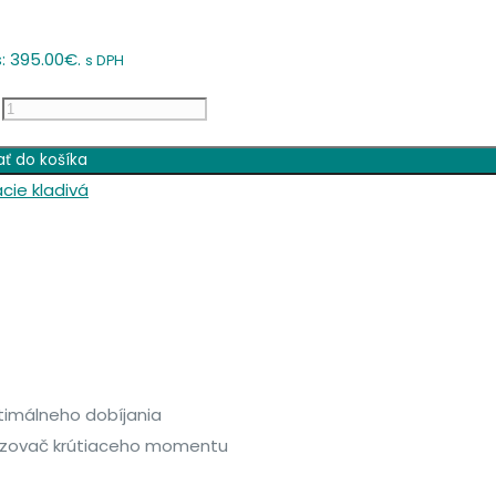
s: 395.00€.
s DPH
ať do košíka
cie kladivá
timálneho dobíjania
dzovač krútiaceho momentu