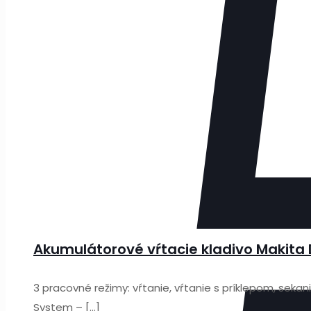
Akumulátorové vŕtacie kladivo Makita
3 pracovné režimy: vŕtanie, vŕtanie s príklepom, seka
System –
[…]