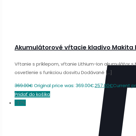
Akumulátorové vŕtacie kladivo Makita
Vŕtanie s príklepom, vŕtanie Lithium-Ion akumulátor
osvetlenie s funkciou dosvitu Dodávané
[…]
369.00
€
Original price was: 369.00€.
257.00
€
Current pr
Pridať do košíka
-27%