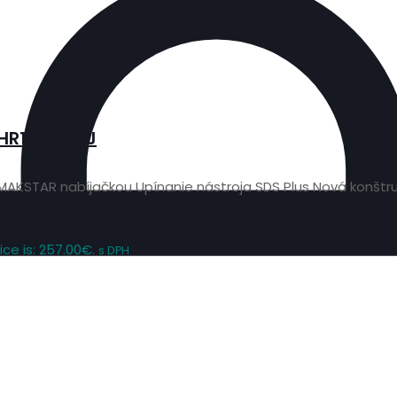
 HR166DSMJ
 s MAKSTAR nabíjačkou Upínanie nástroja SDS Plus Nová konšt
ice is: 257.00€.
s DPH