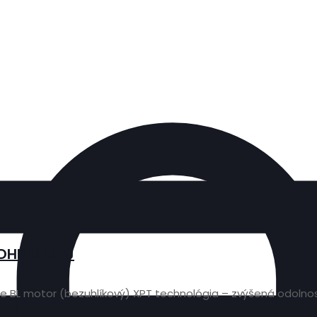
 DHR182RTJ
nie BL motor (bezuhlíkový) XPT technológia – zvýšená odolnos