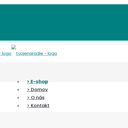
> E-shop
> Domov
> O nás
> Kontakt