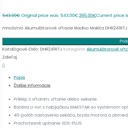
543.00
€
Original price was: 543.00€.
395.00
€
Current price i
množstvo Akumulátorové vŕtacie kladivo Makita DHR241RTJ
Prid
Katalógové číslo:
DHR241RTJ
Kategória:
Akumulátorové vŕta
Zdieľaj
0
Popis
Ďalšie informácie
Príklep s vŕtaním, vŕtanie alebo sekanie
Batéria Li-ion s nabíjačkou MAKSTAR so systémom op
40-polôh nastavenia sekáča, brzda motora a obme
Prachotesné upínanie SDS-PLUS