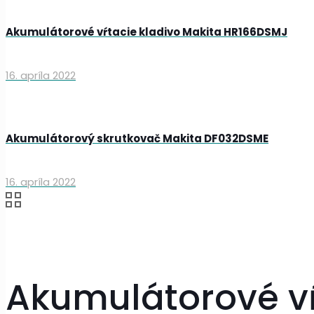
Akumulátorové vŕtacie kladivo Makita HR166DSMJ
16. apríla 2022
Akumulátorový skrutkovač Makita DF032DSME
16. apríla 2022
Akumulátorové vŕ