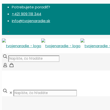
Potrebujete poradiť?
+421 909 118 344
info@tvojenaradie.sk
✕