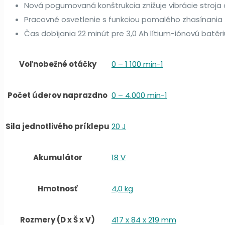
Nová pogumovaná konštrukcia znižuje vibrácie stroja 
Pracovné osvetlenie s funkciou pomalého zhasínania
Čas dobíjania 22 minút pre 3,0 Ah lítium-iónovú batéri
Voľnobežné otáčky
0 – 1 100 min-1
Počet úderov naprazdno
0 – 4.000 min-1
Sila jednotlivého príklepu
20 J
Akumulátor
18 V
Hmotnosť
4,0 kg
Rozmery (D x Š x V)
417 x 84 x 219 mm