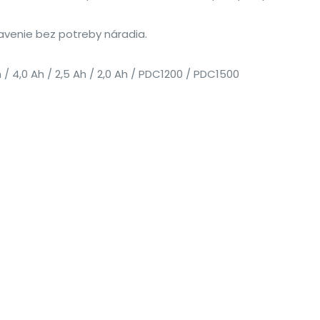
avenie bez potreby náradia.
/ 4,0 Ah / 2,5 Ah / 2,0 Ah / PDC1200 / PDC1500