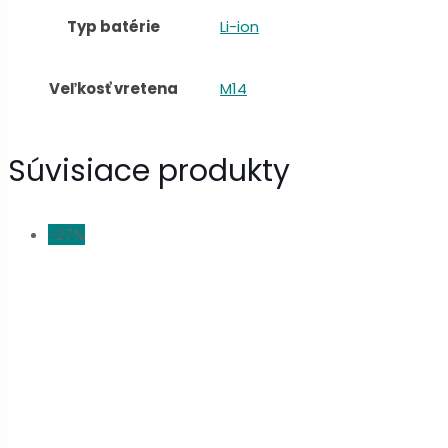
Typ batérie
Li-ion
Veľkosť vretena
M14
Súvisiace produkty
-27%