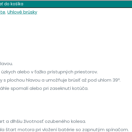
ať do košíka
nte
,
Uhlové brúsky
lavou.
úzkych alebo v ťažko prístupných priestorov.
ky s plochou hlavou a umožňuje brúsiť až pod uhlom 39º.
áhle spomalí alebo pri zaseknutí kotúča.
art a dlhšiu životnosť ozubeného kolesa.
ala štart motora pri vložení batérie so zapnutým spínačom.