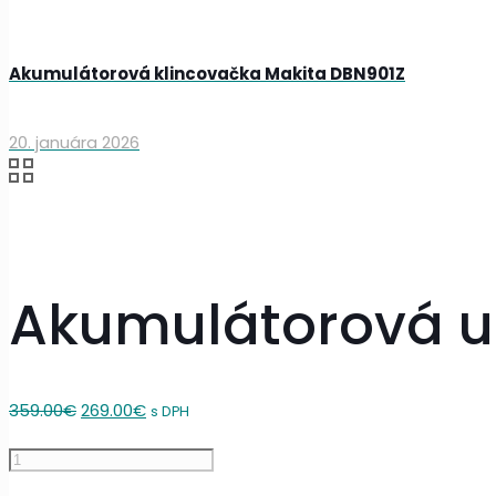
Akumulátorová klincovačka Makita DBN901Z
20. januára 2026
Akumulátorová u
Original
Current
359.00
€
269.00
€
s DPH
price
price
množstvo
was:
is:
Akumulátorová