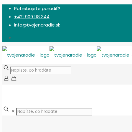
Potrebujete poradiť?
+421 909 118 344
info@tvojenaradie.sk
✕