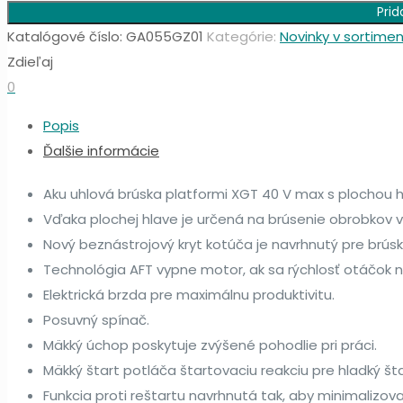
359.00€.
269.00€.
Prid
uhlová
Katalógové číslo:
GA055GZ01
Kategórie:
Novinky v sortime
brúska
Zdieľaj
Makita
0
GA055GZ01
Popis
Ďalšie informácie
Aku uhlová brúska platformi XGT 40 V max s plochou h
Vďaka plochej hlave je určená na brúsenie obrobkov v 
Nový beznástrojový kryt kotúča je navrhnutý pre brús
Technológia AFT vypne motor, ak sa rýchlosť otáčok n
Elektrická brzda pre maximálnu produktivitu.
Posuvný spínač.
Mäkký úchop poskytuje zvýšené pohodlie pri práci.
Mäkký štart potláča štartovaciu reakciu pre hladký št
Funkcia proti reštartu navrhnutá tak, aby minimalizov