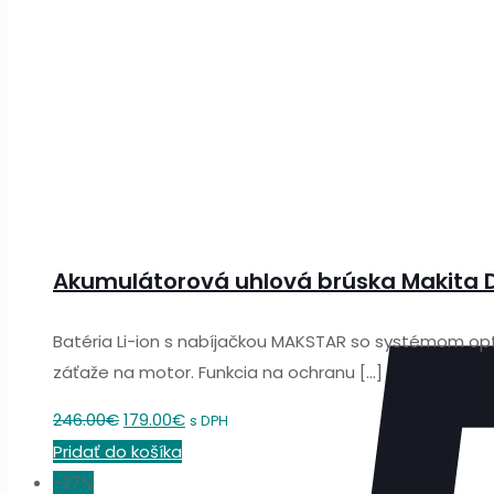
Akumulátorová uhlová brúska Makita
Batéria Li-ion s nabíjačkou MAKSTAR so systémom opt
záťaže na motor. Funkcia na ochranu
[…]
Original
Current
246.00
€
179.00
€
s DPH
price
price
Pridať do košíka
was:
is:
-27%