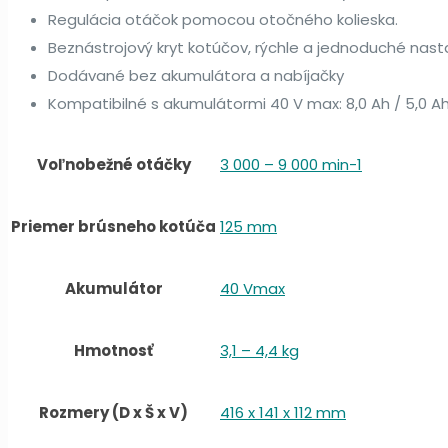
Regulácia otáčok pomocou otočného kolieska.
Beznástrojový kryt kotúčov, rýchle a jednoduché nast
Dodávané bez akumulátora a nabíjačky
Kompatibilné s akumulátormi 40 V max: 8,0 Ah / 5,0 Ah 
Voľnobežné otáčky
3 000 – 9 000 min-1
Priemer brúsneho kotúča
125 mm
Akumulátor
40 Vmax
Hmotnosť
3,1 – 4,4 kg
Rozmery (D x Š x V)
416 x 141 x 112 mm