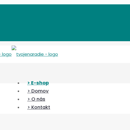
> E-shop
> Domov
> O nás
> Kontakt