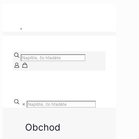
Potrebujete poradiť?
+421 909 118 344
info@tvojenaradie.sk
✕
Obchod