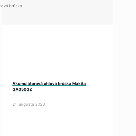
lová brúska
Akumulátorová uhlová brúska Makita
GA050GZ
21. augusta 2023