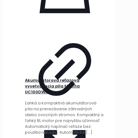
Akumulátorová reťazová
vyvetvovacia píla Makita
UC100DWA01
Ľahká a kompaktná akumulátorová
píla na prerezávanie záhradných
alebo ovocných stromov. Kompaktný a
ľahký BL motor pre najvyššiu účinnosť.
Automatický napínač reťaze bez
použitia náradia. Automatické
[…]