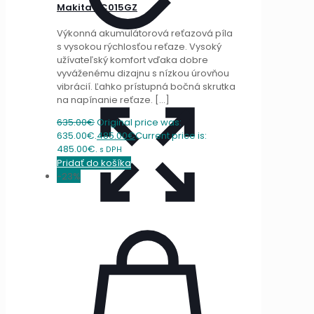
Makita UC015GZ
Výkonná akumulátorová reťazová píla
s vysokou rýchlosťou reťaze. Vysoký
užívateľský komfort vďaka dobre
vyváženému dizajnu s nízkou úrovňou
vibrácií. Ľahko prístupná bočná skrutka
na napínanie reťaze.
[…]
635.00
€
Original price was:
635.00€.
485.00
€
Current price is:
485.00€.
s DPH
Pridať do košíka
-23%