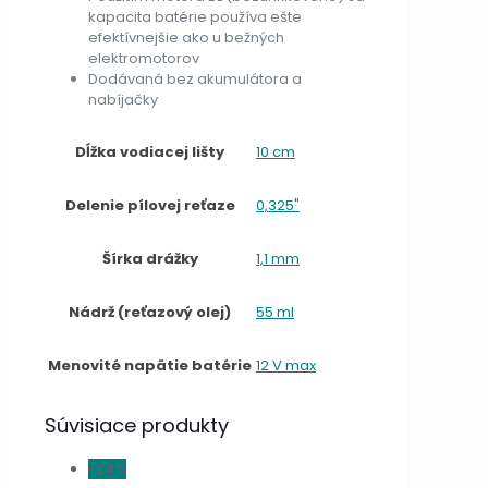
kapacita batérie používa ešte
efektívnejšie ako u bežných
elektromotorov
Dodávaná bez akumulátora a
nabíjačky
Dĺžka vodiacej lišty
10 cm
Delenie pílovej reťaze
0,325"
Šírka drážky
1,1 mm
Nádrž (reťazový olej)
55 ml
Menovité napätie batérie
12 V max
Súvisiace produkty
-24%