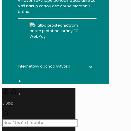
V našom e-shope pohodlne zaplatíte za
Váš nákup kartou cez online platobnú
bránu.
Internetový obchod vytvorili
audito.sk
&
mandzik.sk
0
0.00€