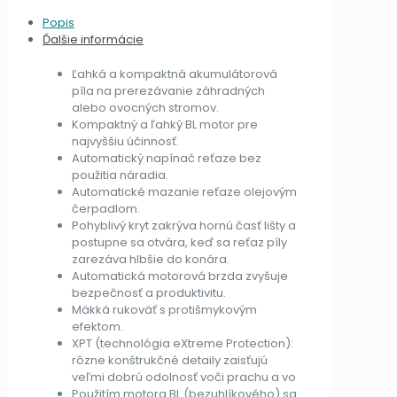
Popis
Ďalšie informácie
Ľahká a kompaktná akumulátorová
píla na prerezávanie záhradných
alebo ovocných stromov.
Kompaktný a ľahký BL motor pre
najvyššiu účinnosť.
Automatický napínač reťaze bez
použitia náradia.
Automatické mazanie reťaze olejovým
čerpadlom.
Pohyblivý kryt zakrýva hornú časť lišty a
postupne sa otvára, keď sa reťaz píly
zarezáva hlbšie do konára.
Automatická motorová brzda zvyšuje
bezpečnosť a produktivitu.
Mäkká rukoväť s protišmykovým
efektom.
XPT (technológia eXtreme Protection):
rôzne konštrukčné detaily zaisťujú
veľmi dobrú odolnosť voči prachu a vo
Použitím motora BL (bezuhlíkového) sa