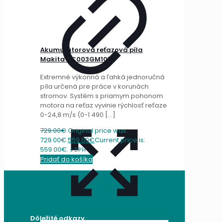
Akumulátorová reťazová píla
Makita UC003GM101
Extremné výkonná a ľahká jednoručná
píla určená pre práce v korunách
stromov. Systém s priamym pohonom
motora na reťaz vyvinie rýchlosť reťaze
0-24,8 m/s (0-1 490
[…]
729.00
€
Original price was:
729.00€.
559.00
€
Current price is:
559.00€.
s DPH
Pridať do košíka
Dôležité odkazy