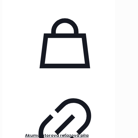
Akumulátorová reťazová píla