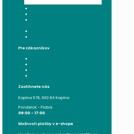
Všeobecné obchodné podmienky
Reklamačný poriadok
Poučenie o ochrane osobných
údajov a používaní cookies
Formulár na odstúpenie od zmluvy
Reklamačný formulár
Pre zákazníkov
Moje konto
Moje objednávky
Moje adresy
Zabudnuté heslo
Zastihnete nás
Kaplna 576, 900 84 Kaplna
Pondelok - Piatok
09:00 - 17:00
Možnosti platby v e-shope