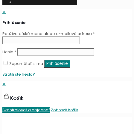
✕
Prihlásenie
Používateľské meno alebo e-mailová adresa
*
Heslo
*
Zapamätať si ma
Prihlásenie
Stratili ste heslo?
✕
Košík
Skontrolovať a objednať
Zobraziť košík