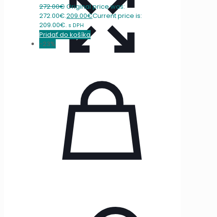
272.00
€
Original price was:
272.00€.
209.00
€
Current price is:
209.00€.
s DPH
Pridať do košíka
-23%