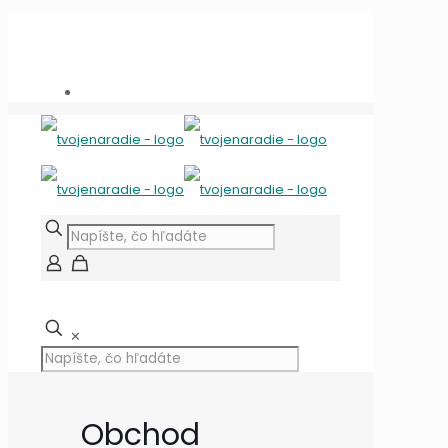
Potrebujete poradiť?
+421 909 118 344
info@tvojenaradie.sk
✕
Obchod