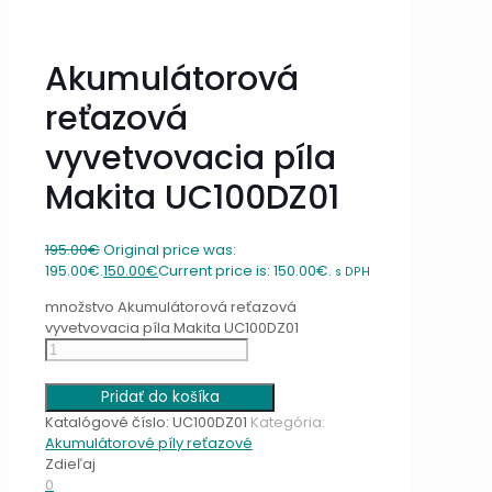
Akumulátorová
reťazová
vyvetvovacia píla
Makita UC100DZ01
195.00
€
Original price was:
195.00€.
150.00
€
Current price is: 150.00€.
s DPH
množstvo Akumulátorová reťazová
vyvetvovacia píla Makita UC100DZ01
Pridať do košíka
Katalógové číslo:
UC100DZ01
Kategória:
Akumulátorové píly reťazové
Zdieľaj
0