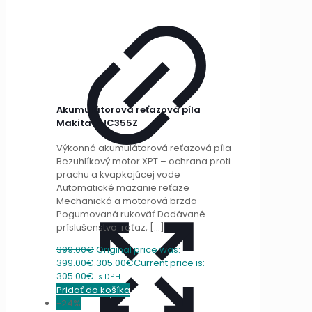
Akumulátorová reťazová píla
Makita DUC355Z
Výkonná akumulátorová reťazová píla
Bezuhlíkový motor XPT – ochrana proti
prachu a kvapkajúcej vode
Automatické mazanie reťaze
Mechanická a motorová brzda
Pogumovaná rukoväť Dodávané
príslušenstvo: reťaz,
[…]
399.00
€
Original price was:
399.00€.
305.00
€
Current price is:
305.00€.
s DPH
Pridať do košíka
-24%