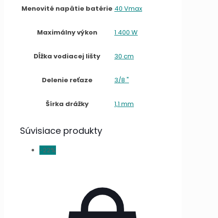
Menovité napätie batérie
40 Vmax
Maximálny výkon
1 400 W
Dĺžka vodiacej lišty
30 cm
Delenie reťaze
3/8 "
Šírka drážky
1,1 mm
Súvisiace produkty
-22%