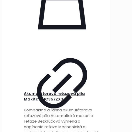
Akumulátorová reťazová píla
Makita DUC357ZX3
Kompaktná a ľahká akumulátorová
reťazová píla Automatické mazanie
reťaze Bezkľúčová výmena a
napínanie reťaze Mechanická a