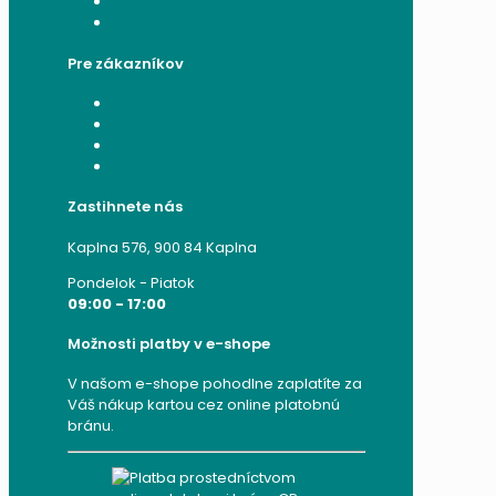
Formulár na odstúpenie od zmluvy
Reklamačný formulár
Pre zákazníkov
Moje konto
Moje objednávky
Moje adresy
Zabudnuté heslo
Zastihnete nás
Kaplna 576, 900 84 Kaplna
Pondelok - Piatok
09:00 - 17:00
Možnosti platby v e-shope
V našom e-shope pohodlne zaplatíte za
Váš nákup kartou cez online platobnú
bránu.