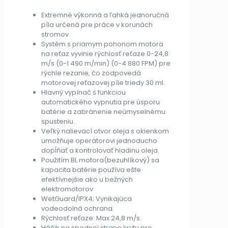
Extremné výkonná a ľahká jednoručná
píla určená pre práce v korunách
stromov.
Systém s priamym pohonom motora
na reťaz vyvinie rýchlosť reťaze 0-24,8
m/s (0-1 490 m/min) (0-4 880 FPM) pre
rýchle rezanie, čo zodpovedá
motorovej reťazovej píle triedy 30 ml.
Hlavný vypínač s funkciou
automatického vypnutia pre úsporu
batérie a zabránenie neúmyselnému
spusteniu.
Veľký nalievací otvor oleja s okienkom
umožňuje operátorovi jednoducho
dopĺňať a kontrolovať hladinu oleja.
Použitím BL motora(bezuhlíkový) sa
kapacita batérie používa ešte
efektívnejšie ako u bežných
elektromotorov
WetGuard/IPX4; Vynikajúca
vodeodolná ochrana.
Rýchlosť reťaze: Max 24,8 m/s.
Háčik na spodnej strane krytu pre