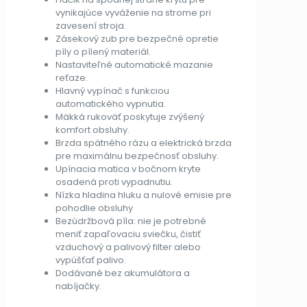
vynikajúce vyváženie na strome pri
zavesení stroja.
Zásekový zub pre bezpečné opretie
píly o pílený materiál.
Nastaviteľné automatické mazanie
reťaze.
Hlavný vypínač s funkciou
automatického vypnutia.
Mäkká rukoväť poskytuje zvýšený
komfort obsluhy.
Brzda spätného rázu a elektrická brzda
pre maximálnu bezpečnosť obsluhy.
Upínacia matica v bočnom kryte
osadená proti vypadnutiu.
Nízka hladina hluku a nulové emisie pre
pohodlie obsluhy
Bezúdržbová píla: nie je potrebné
meniť zapaľovaciu sviečku, čistiť
vzduchový a palivový filter alebo
vypúšťať palivo.
Dodávané bez akumulátora a
nabíjačky.