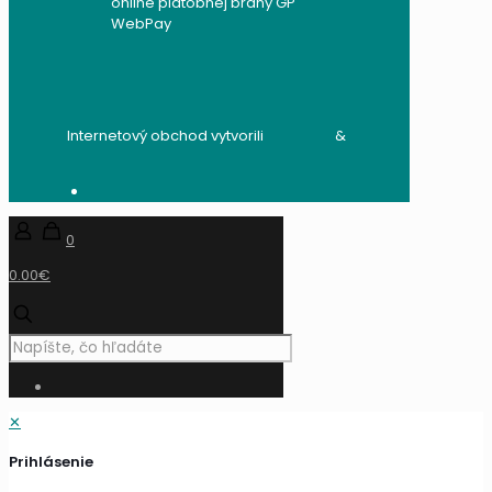
Internetový obchod vytvorili
audito.sk
&
mandzik.sk
0
0.00€
✕
Prihlásenie