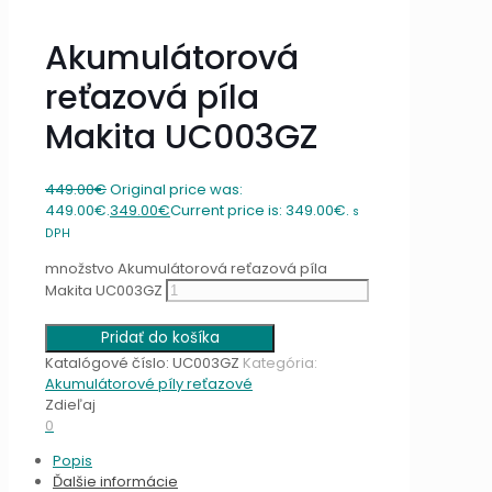
Akumulátorová
reťazová píla
Makita UC003GZ
449.00
€
Original price was:
449.00€.
349.00
€
Current price is: 349.00€.
s
DPH
množstvo Akumulátorová reťazová píla
Makita UC003GZ
Pridať do košíka
Katalógové číslo:
UC003GZ
Kategória:
Akumulátorové píly reťazové
Zdieľaj
0
Popis
Ďalšie informácie