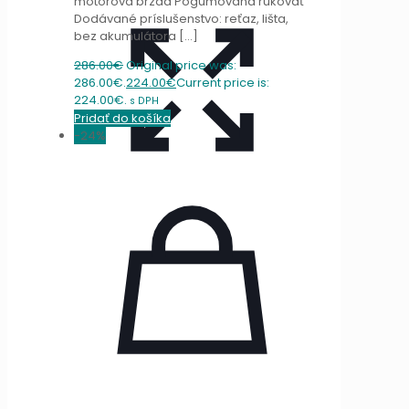
motorová brzda Pogumovaná rukoväť
Dodávané príslušenstvo: reťaz, lišta,
bez akumulátora
[…]
286.00
€
Original price was:
286.00€.
224.00
€
Current price is:
224.00€.
s DPH
Pridať do košíka
-24%