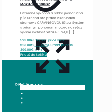
Makita UC006GZ
Extremné výkonná a ľahká jednoručná
píla určená pre práce v korunách
stromov s CARVINGOVOU lištou. Systém
s priamym pohonom motora na reťaz
vyvinie rýchlosť reťaze 0-24,8
[…]
523.00
€
Original price was:
523.00€.
399.00
€
Current price is:
399.00€.
s DPH
Pridať do košíka
Dôležité odkazy
Všeobecné obchodné podmienky
Reklamačný poriadok
Poučenie o ochrane osobných
údajov a používaní cookies