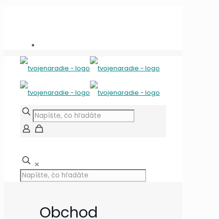
Potrebujete poradiť?
+421 909 118 344
info@tvojenaradie.sk
✕
Obchod