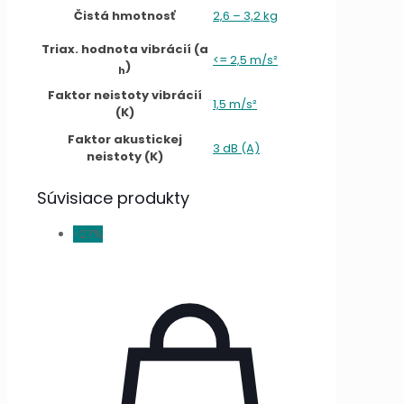
Čistá hmotnosť
2,6 – 3,2 kg
Triax. hodnota vibrácií (a
<= 2,5 m/s²
)
h
Faktor neistoty vibrácií
1,5 m/s²
(K)
Faktor akustickej
3 dB (A)
neistoty (K)
Súvisiace produkty
-27%