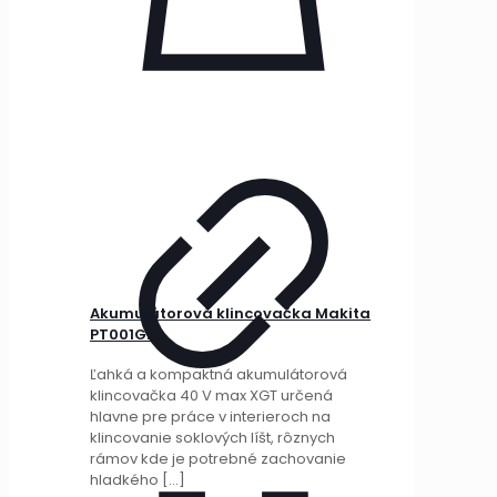
Akumulátorová klincovačka Makita
PT001GZ
Ľahká a kompaktná akumulátorová
klincovačka 40 V max XGT určená
hlavne pre práce v interieroch na
klincovanie soklových líšt, rôznych
rámov kde je potrebné zachovanie
hladkého
[…]