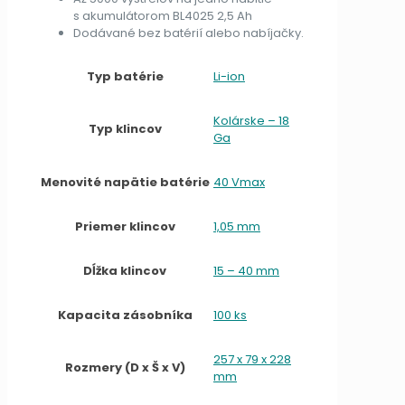
s akumulátorom BL4025 2,5 Ah
Dodávané bez batérií alebo nabíjačky.
Typ batérie
Li-ion
Kolárske – 18
Typ klincov
Ga
Menovité napätie batérie
40 Vmax
Priemer klincov
1,05 mm
Dĺžka klincov
15 – 40 mm
Kapacita zásobníka
100 ks
257 x 79 x 228
Rozmery (D x Š x V)
mm