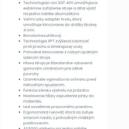
TechnológiaLi-ion XGT 40V umožňujúca
extrémne zaťaženie stroje a dlhá výdrž
na jedno nabitie akumulátora.
Veľmi úzky adaptér hrotu, ktorý
umožňuje klincovanie do drážky širokej
4 mm.
BLmotorbezuhlíkový.
Technológia XPT zvýšená odolnosť
proti prachu a striekajúcej vody.
Pohodlné klincovanie z nízkym spätným
úderom stroja.
Hlava stroja je štandardne vybavená
gumovým chráničom pre citlivé
povrchy.
Uzamknutie vypinača na ochranu pred
náhodným spustením.
Funkcia zámku výstrelu na prázdno.
Nastavenie hĺbky zapustenie pinky do
materiálu.
Led osvetlenie pracovného priestoru.
Ergonomická rukoväť, ktorá sa zužuje
smerom nadol, s pohodlným mäkkým
polstrovaním.
Až 5000 výstrelov na jedno nabitie