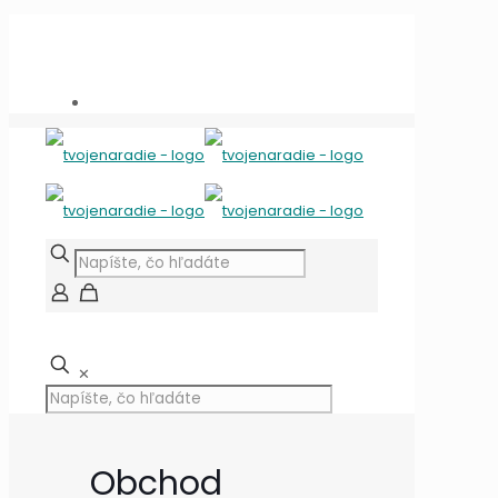
Potrebujete poradiť?
+421 909 118 344
info@tvojenaradie.sk
✕
Obchod