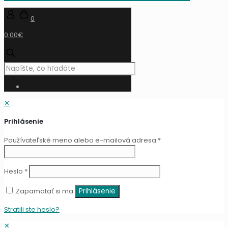
0
0.00€
✕
Prihlásenie
Používateľské meno alebo e-mailová adresa
*
Heslo
*
Zapamätať si ma
Prihlásenie
Stratili ste heslo?
✕