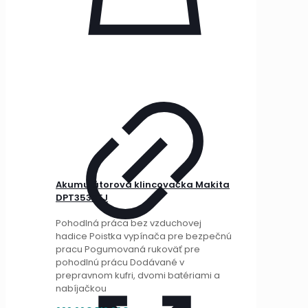
Akumulátorová klincovačka Makita
DPT353RFJ
Pohodlná práca bez vzduchovej
hadice Poistka vypínača pre bezpečnú
pracu Pogumovaná rukoväť pre
pohodlnú prácu Dodávané v
prepravnom kufri, dvomi batériami a
nabíjačkou