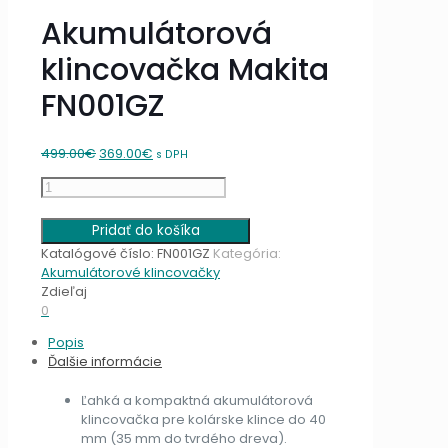
Akumulátorová
klincovačka Makita
FN001GZ
Original
Current
499.00
€
369.00
€
s DPH
price
price
množstvo
was:
is:
Akumulátorová
499.00€.
369.00€.
klincovačka
Pridať do košíka
Makita
Katalógové číslo:
FN001GZ
Kategória:
FN001GZ
Akumulátorové klincovačky
Zdieľaj
0
Popis
Ďalšie informácie
Ľahká a kompaktná akumulátorová
klincovačka pre kolárske klince do 40
mm (35 mm do tvrdého dreva).